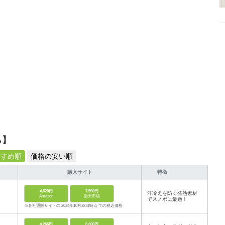
ら】
すすめ順
価格の安い順
購入サイト
特徴
4,620円
7,590円
汗冷えを防ぐ発熱素材
Amazon
楽天市場
でスノボに最適！
※各社通販サイトの 2024年10月28日時点 での税込価格
4,266円
6,600円