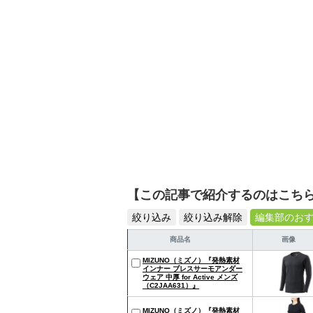
【この記事で紹介するのはこち
絞り込み
絞り込み解除
編集部のお
商品名
画像
MIZUNO（ミズノ）『発熱素材
インナー ブレスサーモアンダー
ウェア 中厚 for Active メンズ
（C2JAA631）』
MIZUNO（ミズノ）『発熱素材