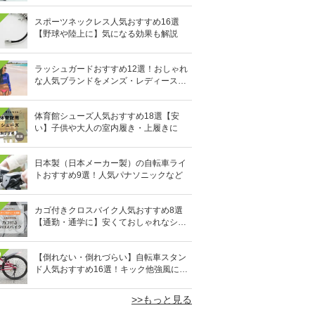
スポーツネックレス人気おすすめ16選
【野球や陸上に】気になる効果も解説
ラッシュガードおすすめ12選！おしゃれ
な人気ブランドをメンズ・レディース別
に紹介
体育館シューズ人気おすすめ18選【安
い】子供や大人の室内履き・上履きに
日本製（日本メーカー製）の自転車ライ
トおすすめ9選！人気パナソニックなど
カゴ付きクロスバイク人気おすすめ8選
【通勤・通学に】安くておしゃれなシテ
ィクロスも
0
【倒れない・倒れづらい】自転車スタン
ド人気おすすめ16選！キック他強風に強
い固定式も
>>もっと見る