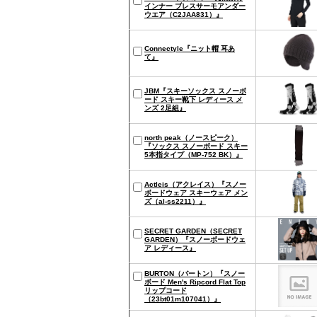
インナー ブレスサーモアンダー
ウエア（C2JAA831）』
Connectyle『ニット帽 耳あ
て』
JBM『スキーソックス スノーボ
ード スキー靴下 レディース メ
ンズ 2足組』
north peak（ノースピーク）
『ソックス スノーボード スキー
5本指タイプ（MP-752 BK）』
Actleis（アクレイス）『スノー
ボードウェア スキーウェア メン
ズ（al-ss2211）』
SECRET GARDEN（SECRET
GARDEN）『スノーボードウェ
ア レディース』
BURTON（バートン）『スノー
ボード Men's Ripcord Flat Top
リップコード
（23bt01m107041）』