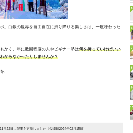
5
ボ。白銀の世界を自由自在に滑り降りる楽しさは、一度味わった
6
7
もかく、年に数回程度の人やビギナー勢は
何を持っていけばいい
わからなかったりしませんか？
8
を、
9
1
1月22日に記事を更新しました（公開日2024年02月15日）