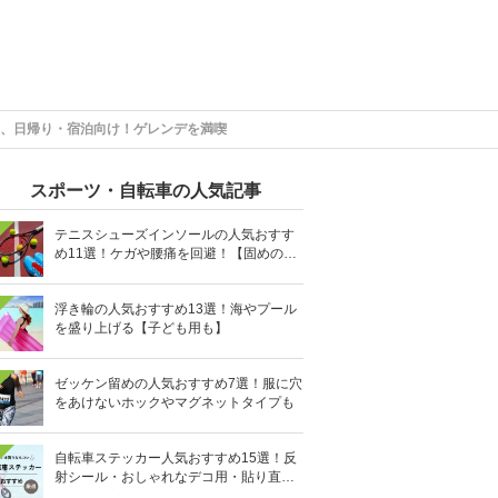
、日帰り・宿泊向け！ゲレンデを満喫
スポーツ・自転車の人気記事
テニスシューズインソールの人気おすす
め11選！ケガや腰痛を回避！【固めの素
材を】
浮き輪の人気おすすめ13選！海やプール
を盛り上げる【子ども用も】
ゼッケン留めの人気おすすめ7選！服に穴
をあけないホックやマグネットタイプも
自転車ステッカー人気おすすめ15選！反
射シール・おしゃれなデコ用・貼り直し
OKタイプも