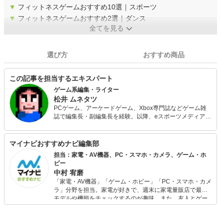
▼
フィットネスゲームおすすめ10選｜スポーツ
▼
フィットネスゲームおすすめ2選｜ダンス
全てを見る
選び方
おすすめ商品
この記事を担当するエキスパート
ゲーム系編集・ライター
松井 ムネタツ
PCゲーム、アーケードゲーム、Xbox専門誌などゲーム雑
誌で編集長・副編集長を経験。以降、eスポーツメディアの
編集を経て、現在はゲームメーカーのオウンドメディアや
ボードゲームメディア（編集長）、レトロゲームメディア
（副編集長）などを手がける。ゲーム業界歴約40年。
マイナビおすすめナビ編集部
担当：家電・AV機器、PC・スマホ・カメラ、ゲーム・ホ
ビー
中村 宥磨
「家電・AV機器」「ゲーム・ホビー」「PC・スマホ・カメ
ラ」分野を担当。家電が好きで、週末に家電量販店で最新
モデルや機能をチェックするのが趣味。また、友人とゲー
ムを楽しみながら、新作タイトルやイベント情報もいち早
くキャッチ。記事を通して、生活の質を底上げしてくれる