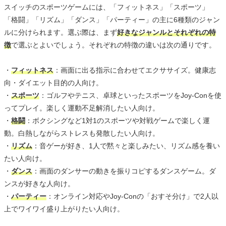
スイッチのスポーツゲームには、「フィットネス」「スポーツ」
「格闘」「リズム」「ダンス」「パーティー」の主に6種類のジャン
ルに分けられます。選ぶ際は、まず
好きなジャンルとそれぞれの特
徴
で選ぶとよいでしょう。それぞれの特徴の違いは次の通りです。
・
フィットネス
：画面に出る指示に合わせてエクササイズ。健康志
向・ダイエット目的の人向け。
・
スポーツ
：ゴルフやテニス、卓球といったスポーツをJoy-Conを使
ってプレイ。楽しく運動不足解消したい人向け。
・
格闘
：ボクシングなど1対1のスポーツや対戦ゲームで楽しく運
動。白熱しながらストレスも発散したい人向け。
・
リズム
：音ゲーが好き、1人で黙々と楽しみたい、リズム感を養い
たい人向け。
・
ダンス
：画面のダンサーの動きを振りコピするダンスゲーム。ダ
ンスが好きな人向け。
・
パーティー
：オンライン対応やJoy-Conの「おすそ分け」で2人以
上でワイワイ盛り上がりたい人向け。