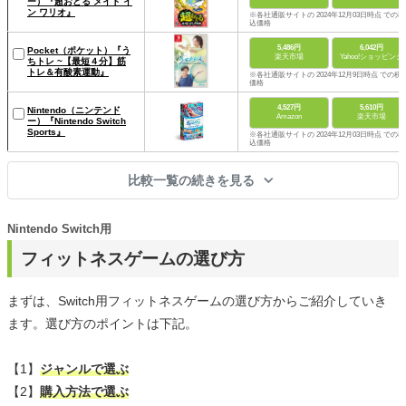
ー）『超おどる メイド イ
ン ワリオ』
※各社通販サイトの 2024年12月03日時点 での税
込価格
5,486円
6,042円
Pocket（ポケット）『う
楽天市場
Yahoo!ショッピング
ちトレ ~【最短４分】筋
トレ＆有酸素運動』
※各社通販サイトの 2024年12月9日時点 での税
価格
4,527円
5,610円
Nintendo（ニンテンド
Amazon
楽天市場
ー）『Nintendo Switch
Sports』
※各社通販サイトの 2024年12月03日時点 での税
込価格
比較一覧の続きを見る
Nintendo Switch用
フィットネスゲームの選び方
まずは、Switch用フィットネスゲームの選び方からご紹介していき
ます。選び方のポイントは下記。
【1】
ジャンルで選ぶ
【2】
購入方法で選ぶ