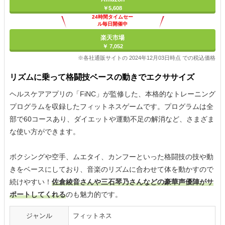
￥5,608
24時間タイムセー
ル毎日開催中
楽天市場
￥ 7,052
※各社通販サイトの 2024年12月03日時点 での税込価格
リズムに乗って格闘技ベースの動きでエクササイズ
ヘルスケアアプリの「FiNC」が監修した、本格的なトレーニング
プログラムを収録したフィットネスゲームです。プログラムは全
部で60コースあり、ダイエットや運動不足の解消など、さまざま
な使い方ができます。
ボクシングや空手、ムエタイ、カンフーといった格闘技の技や動
きをベースにしており、音楽のリズムに合わせて体を動かすので
続けやすい！
佐倉綾音さんや三石琴乃さんなどの豪華声優陣がサ
ポートしてくれる
のも魅力的です。
ジャンル
フィットネス