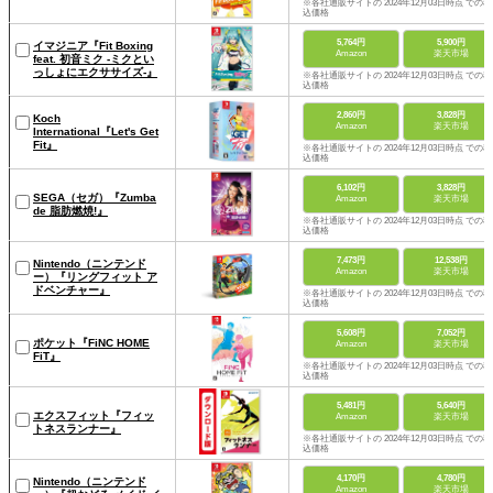
※各社通販サイトの 2024年12月03日時点 での税
込価格
5,764円
5,900円
イマジニア『Fit Boxing
Amazon
楽天市場
feat. 初音ミク ‐ミクとい
っしょにエクササイズ‐』
※各社通販サイトの 2024年12月03日時点 での税
込価格
2,860円
3,828円
Koch
Amazon
楽天市場
International『Let's Get
Fit』
※各社通販サイトの 2024年12月03日時点 での税
込価格
6,102円
3,828円
SEGA（セガ）『Zumba
Amazon
楽天市場
de 脂肪燃焼!』
※各社通販サイトの 2024年12月03日時点 での税
込価格
7,473円
12,538円
Nintendo（ニンテンド
Amazon
楽天市場
ー）『リングフィット ア
ドベンチャー』
※各社通販サイトの 2024年12月03日時点 での税
込価格
5,608円
7,052円
ポケット『FiNC HOME
Amazon
楽天市場
FiT』
※各社通販サイトの 2024年12月03日時点 での税
込価格
5,481円
5,640円
エクスフィット『フィッ
Amazon
楽天市場
トネスランナー』
※各社通販サイトの 2024年12月03日時点 での税
込価格
4,170円
4,780円
Nintendo（ニンテンド
Amazon
楽天市場