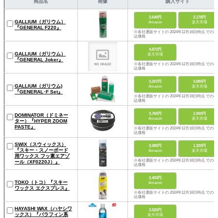
商品名
画像
購入サイト
2,640円
2,178円
GALLIUM（ガリウム）
Amazon
楽天市場
『GENERAL F220』
※各社通販サイトの 2024年12月16日時点 での税
込価格
4,872円
GALLIUM（ガリウム）
楽天市場
『GENERAL Joker』
※各社通販サイトの 2024年12月16日時点 での税
込価格
3,257円
3,080円
GALLIUM（ガリウム)
Amazon
楽天市場
『GENERAL･F Set』
※各社通販サイトの 2024年12月16日時点 での税
込価格
3,760円
2,900円
DOMINATOR（ドミネー
Amazon
楽天市場
ター）『HYPER ZOOM
PASTE』
※各社通販サイトの 2024年12月16日時点 での税
込価格
SWIX（スウィックス）
2,080円
1,320円
『スキー・スノーボード
Amazon
楽天市場
用ワックス フッ素エアゾ
※各社通販サイトの 2024年12月16日時点 での税
ール（XF0220J）』
込価格
2,403円
TOKO（トコ）『スキー
Amazon
ワックス エクスプレス』
※各社通販サイトの 2024年12月16日時点 での税
込価格
HAYASHI WAX（ハヤシワ
3,520円
ックス）『パラフィン系
楽天市場