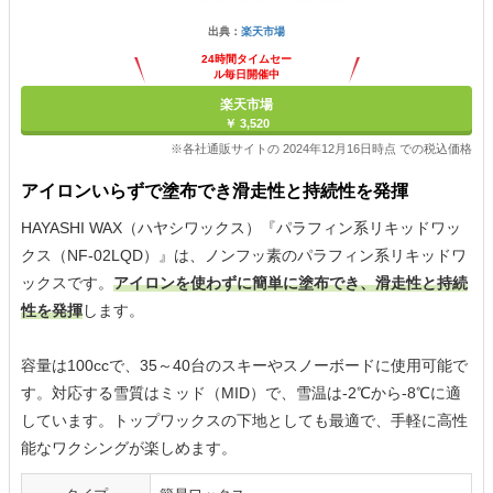
出典：
楽天市場
24時間タイムセー
ル毎日開催中
楽天市場
￥ 3,520
※各社通販サイトの 2024年12月16日時点 での税込価格
アイロンいらずで塗布でき滑走性と持続性を発揮
HAYASHI WAX（ハヤシワックス）『パラフィン系リキッドワッ
クス（NF-02LQD）』は、ノンフッ素のパラフィン系リキッドワ
ックスです。
アイロンを使わずに簡単に塗布でき、滑走性と持続
性を発揮
します。
容量は100ccで、35～40台のスキーやスノーボードに使用可能で
す。対応する雪質はミッド（MID）で、雪温は-2℃から-8℃に適
しています。トップワックスの下地としても最適で、手軽に高性
能なワクシングが楽しめます。