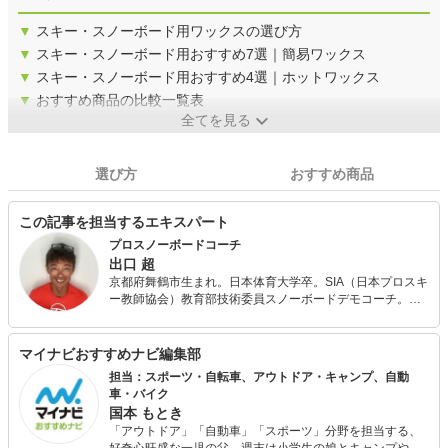
▼
スキー・スノーボード用ワックスの選び方
▼
スキー・スノーボード用おすすめ7選｜簡易ワックス
▼
スキー・スノーボード用おすすめ4選｜ホットワックス
▼
おすすめ商品の比較一覧表
全てを見る
選び方
おすすめ商品
この記事を担当するエキスパート
プロスノーボードコーチ
出口 超
京都府舞鶴市生まれ。日本体育大学卒。SIA（日本プロスキ
ー教師協会）教育部技術委員スノーボードデモコーチ。力
学に基づいたスノーボード理論を2006年に構築。 著書に
「もっとカッコ良く滑るスノーボード」(メイツ出版)、「は
じめてでも絶対うまくなるスノーボード」（主婦の友
マイナビおすすめナビ編集部
社）、自費出版によるe-book「もっと優雅にカッコ良く滑
担当：スポーツ・自転車、アウトドア・キャンプ、自動
るスノーボード」（Kindle）などがある。 人の骨格やバラ
車・バイク
ンスに応じたレッスン・バインディングのセッティング診
国本 もとき
断に定評あり。スノーシーズンは主に、神立スノーリゾー
「アウトドア」「自動車」「スポーツ」分野を担当する、
ト（新潟県）で自身のレッスンプログラム「超塾」を開