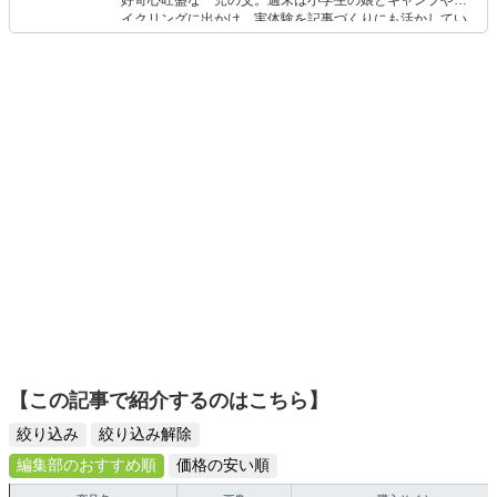
好奇心旺盛な一児の父。週末は小学生の娘とキャンプやサ
催。夏場は地元舞鶴市にてスクーバダイビングとSUPのガ
イクリングに出かけ、実体験を記事づくりにも活かしてい
イドをしている。
ます。読者の「知りたい」を分かりやすく届けることをモ
ットーに、信頼できるコンテンツ制作に努めています。
【この記事で紹介するのはこちら】
絞り込み
絞り込み解除
編集部のおすすめ順
価格の安い順