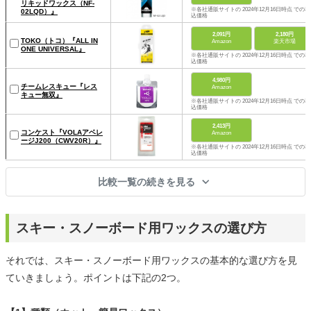
リキッドワックス（NF-
※各社通販サイトの 2024年12月16日時点 での税
02LQD）』
込価格
2,091円
2,180円
TOKO（トコ）『ALL IN
Amazon
楽天市場
ONE UNIVERSAL』
※各社通販サイトの 2024年12月16日時点 での税
込価格
4,980円
チームレスキュー『レス
Amazon
キュー無双』
※各社通販サイトの 2024年12月16日時点 での税
込価格
2,413円
コンケスト『VOLAアベレ
Amazon
ージJ200（CWV20R）』
※各社通販サイトの 2024年12月16日時点 での税
込価格
比較一覧の続きを見る
スキー・スノーボード用ワックスの選び方
それでは、スキー・スノーボード用ワックスの基本的な選び方を見
ていきましょう。ポイントは下記の2つ。