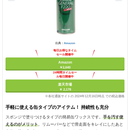
出典：
Amazon
毎日お得なタイム
セール開催中
Amazon
￥2,640
24時間タイムセー
ル毎日開催中
楽天市場
￥ 2,178
※各社通販サイトの 2024年12月16日時点 での税込価格
手軽に使える缶タイプのアイテム！ 持続性も充分
スポンジで塗りつけるタイプの簡易缶ワックスです。
手を汚す使
えるのがメリット
。リムーバーなどで滑走面をキレイにしたあと