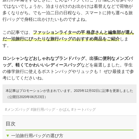
ではないでしょうか。泊まりがけのお出かけは着替えなどで荷物が
多くなりがち。でも一泊二日の日程なら、スマートに持ち運べる旅
行バッグで身軽に出かけたいものですよね。
この記事では、
ファッションライターの平 格彦さんと編集部が選ん
だ一泊旅行にぴったりな旅行バッグのおすすめ商品をご紹介
しま
す。
ロンシャンなどおしゃれなブランドバッグ、出張に便利なメンズバ
ッグ、軽くてかわいいレディースバッグ
などを厳選しました。学生
の修学旅行に使えるボストンバッグやリュックも！ ぜひ最後まで参
考にしてくださいね。
本記事はプロモーションが含まれています。2025年12月02日に記事を更新しました
（公開日2020年06月23日）
#メンズバッグ
#旅行用バッグ・かばん
#トートバッグ
目次
▼
一泊旅行用バッグの選び方