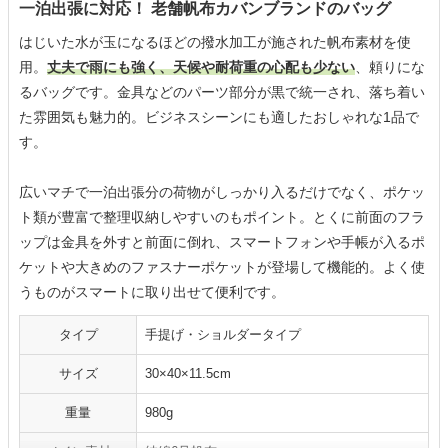
一泊出張に対応！ 老舗帆布カバンブランドのバッグ
はじいた水が玉になるほどの撥水加工が施された帆布素材を使
用。
丈夫で雨にも強く、天候や耐荷重の心配も少ない
、頼りにな
るバッグです。金具などのパーツ部分が黒で統一され、落ち着い
た雰囲気も魅力的。ビジネスシーンにも適したおしゃれな1品で
す。
広いマチで一泊出張分の荷物がしっかり入るだけでなく、ポケッ
ト類が豊富で整理収納しやすいのもポイント。とくに前面のフラ
ップは金具を外すと前面に倒れ、スマートフォンや手帳が入るポ
ケットや大きめのファスナーポケットが登場して機能的。よく使
うものがスマートに取り出せて便利です。
タイプ
手提げ・ショルダータイプ
サイズ
30×40×11.5cm
重量
980g