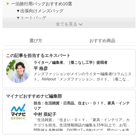
▼
一泊旅行用バッグおすすめ10選
▼出張向けメンズバッグ
▼トートバッグ
全てを見る
選び方
おすすめ商品
この記事を担当するエキスパート
ライター／編集者、［着こなし工学］提唱者
平 格彦
メンズファッションがメインのライター/編集者/コラムニス
ト。 AllAbout「メンズファッション」ガイド。［着こなし
工学］提唱者。 また、メンサ (JAPAN MENSA) 会員。野菜
ソムリエの資格も保有。 出版社から独立後、70ほどのメデ
ィアに関わり、客観的、横断的、俯瞰的なファッション分
マイナビおすすめナビ編集部
析を得意とする。そんな視点を活かした［着こなし工学］
担当：生活雑貨・日用品、住まい・ＤＩＹ、家具・インテ
を構築中。 また、ライター向けのコミュニティを「DMMオ
リア
ンラインサロン」で運営中。 最近の「マイナビおすすめナ
中村 亜紀子
ビ」の記事においては、商品選びのアドバイスなど、監修
「生活雑貨」「住まい・ＤＩＹ」「家具・インテリア」カ
者として携わる。
テゴリを担当。生活情報雑誌の編集を15年以上で、お宅訪
問取材も多数経験。DIY歴は7～8年ほどで、壁のペンキ塗
りや壁紙チェンジなどもチャレンジ済み。初心者でもモノ