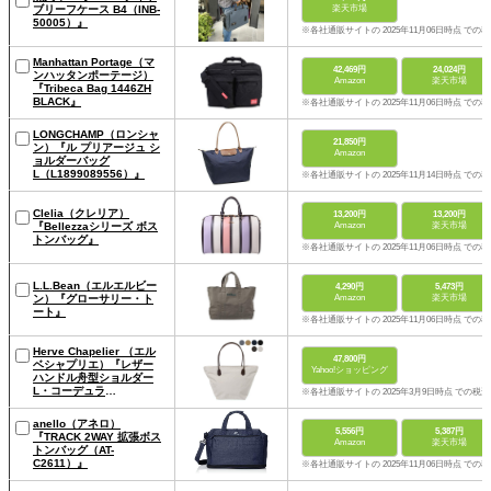
ブリーフケース B4（INB-
楽天市場
50005）』
※各社通販サイトの 2025年11月06日時点 での
Manhattan Portage（マ
42,469円
24,024円
ンハッタンポーテージ）
Amazon
楽天市場
『Tribeca Bag 1446ZH
BLACK』
※各社通販サイトの 2025年11月06日時点 での
LONGCHAMP（ロンシャ
21,850円
ン）『ル プリアージュ シ
Amazon
ョルダーバッグ
L（L1899089556）』
※各社通販サイトの 2025年11月14日時点 での
Clelia（クレリア）
13,200円
13,200円
『Bellezzaシリーズ ボス
Amazon
楽天市場
トンバッグ』
※各社通販サイトの 2025年11月06日時点 での
L.L.Bean（エルエルビー
4,290円
5,473円
ン）『グローサリー・ト
Amazon
楽天市場
ート』
※各社通販サイトの 2025年11月06日時点 での
Herve Chapelier （エル
47,800円
ベシャプリエ）『レザー
Yahoo!ショッピング
ハンドル舟型ショルダー
L・コーデュラ
※各社通販サイトの 2025年3月9日時点 での税
（1425C）』
anello（アネロ）
5,556円
5,387円
『TRACK 2WAY 拡張ボス
Amazon
楽天市場
トンバッグ（AT-
C2611）』
※各社通販サイトの 2025年11月06日時点 での