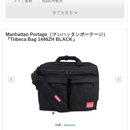
メイン素材
純綿6号帆布
ポケット数
内×5、フラップ内×4、外×1
全てを見る
Manhattan Portage（マンハッタンポーテージ）
『Tribeca Bag 1446ZH BLACK』
出典：
Amazon