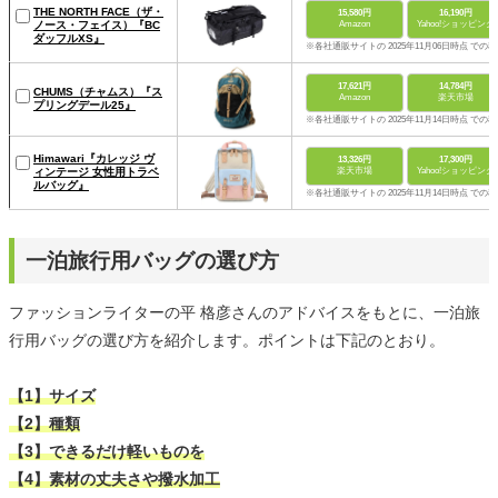
THE NORTH FACE（ザ・
15,580円
16,190円
ノース・フェイス）『BC
Amazon
Yahoo!ショッピング
ダッフルXS』
※各社通販サイトの 2025年11月06日時点 での
17,621円
14,784円
CHUMS（チャムス）『ス
Amazon
楽天市場
プリングデール25』
※各社通販サイトの 2025年11月14日時点 での
Himawari『カレッジ ヴ
13,326円
17,300円
ィンテージ 女性用トラベ
楽天市場
Yahoo!ショッピング
ルバッグ』
※各社通販サイトの 2025年11月14日時点 での
一泊旅行用バッグの選び方
ファッションライターの平 格彦さんのアドバイスをもとに、一泊旅
行用バッグの選び方を紹介します。ポイントは下記のとおり。
【1】サイズ
【2】種類
【3】できるだけ軽いものを
【4】素材の丈夫さや撥水加工