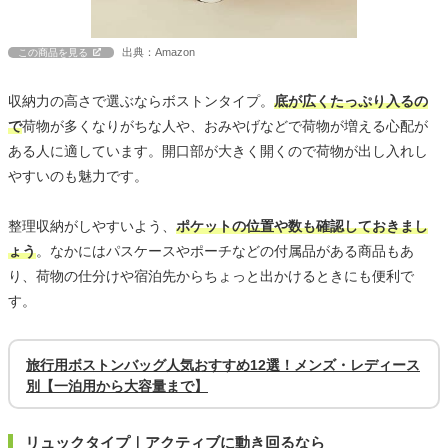
出典：Amazon
この商品を見る
収納力の高さで選ぶならボストンタイプ。
底が広くたっぷり入るの
で
荷物が多くなりがちな人や、おみやげなどで荷物が増える心配が
ある人に適しています。開口部が大きく開くので荷物が出し入れし
やすいのも魅力です。
整理収納がしやすいよう、
ポケットの位置や数も確認しておきまし
ょう
。なかにはパスケースやポーチなどの付属品がある商品もあ
り、荷物の仕分けや宿泊先からちょっと出かけるときにも便利で
す。
旅行用ボストンバッグ人気おすすめ12選！メンズ・レディース
別【一泊用から大容量まで】
リュックタイプ｜アクティブに動き回るなら