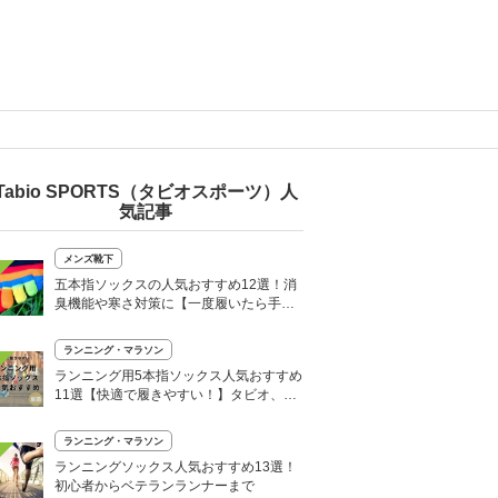
Tabio SPORTS（タビオスポーツ）人
気記事
メンズ靴下
五本指ソックスの人気おすすめ12選！消
臭機能や寒さ対策に【一度履いたら手放
せない】
ランニング・マラソン
ランニング用5本指ソックス人気おすすめ
11選【快適で履きやすい！】タビオ、ア
シックスも
ランニング・マラソン
ランニングソックス人気おすすめ13選！
初心者からベテランランナーまで