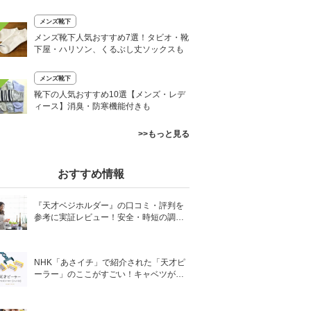
メンズ靴下
メンズ靴下人気おすすめ7選！タビオ・靴
下屋・ハリソン、くるぶし丈ソックスも
メンズ靴下
靴下の人気おすすめ10選【メンズ・レデ
ィース】消臭・防寒機能付きも
>>もっと見る
おすすめ情報
『天才ベジホルダー』の口コミ・評判を
参考に実証レビュー！安全・時短の調理
サポートアイテム！
NHK「あさイチ」で紹介された「天才ピ
ーラー」のここがすごい！キャベツがほ
わほわ4枚刃ピーラーの魅力に迫る！