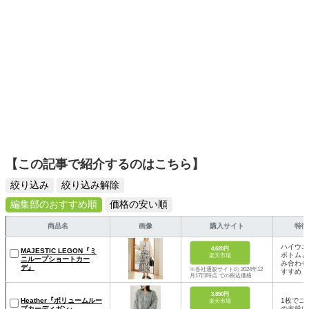
【この記事で紹介するのはこちら】
絞り込み
絞り込み解除
編集部のおすすめ順
価格の安い順
商品名
画像
購入サイト
特徴
ハイウエ
4,620円
MAJESTIC LEGON『ミ
ボトムと
楽天市場
ニループショートカー
み合わせ
デ』
※各社通販サイトの 2024年12
すすめ
月17日時点 での税込価格
3,850円
Heather『ボリュームルー
1枚でコ
楽天市場
プカーディガン』
の主役に