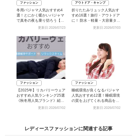
ファッション
アウトドア・キャンプ
冬用パジャマ人気おすすめ4
折りたたみリュック人気おす
選！とにかく暖かいパジャマ
すめ16選！旅行・アウトドア
で真冬の夜も乗り切ろう【メ
に！ 防水・軽量・大容量タイ
ンズ・レディース】
プも
更新日:2026/07/23
更新日:2026/07/03
ファッション
ファッション
【2025年】リカバリーウェア
睡眠環境が良くなるパジャマ
おすすめ人気ランキング25選
人気おすすめ12選！睡眠環境
《秋冬用人気ブランド》紹
の質を上げてくれる商品を厳
介！
選【メンズ・レディース】
更新日:2026/07/02
更新日:2026/07/02
レディースファッションに関連する記事