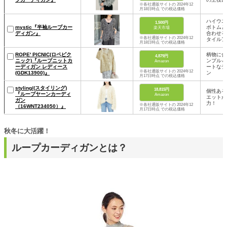
※各社通販サイトの 2024年12
月18日時点 での税込価格
ハイウエ
1,500円
mystic『半袖ループカー
ボトムと
楽天市場
ディガン』
合わせる
※各社通販サイトの 2024年12
タイルア
月18日時点 での税込価格
ROPE' PICNIC(ロペピク
柄物に合
4,879円
ニック)『ループニットカ
ンプル＆
Amazon
ーディガン レディース
ートなデ
※各社通販サイトの 2024年12
(GDK13900)』
ン
月17日時点 での税込価格
styling/(スタイリング)
18,815円
個性ある
『ループヤーンカーディ
Amazon
エットが
ガン
力！
※各社通販サイトの 2024年12
（16WNT234050）』
月17日時点 での税込価格
秋冬に大活躍！
ループカーディガンとは？