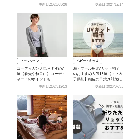
外線対策】
更新日:2026/05/26
更新日:2024/12/17
ファッション
ベビー・キッズ
コーディガン人気おすすめ7
海・プール用UVカット帽子
選【春先や秋口に】コーディ
のおすすめ人気13選【ママ＆
ネートのポイントも
子供別】頭皮の日焼け対策に
更新日:2024/12/13
更新日:2026/07/31