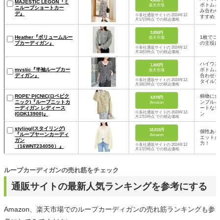
4,620円
MAJESTIC LEGON『ミ
ボトムと
楽天市場
ニループショートカー
み合わせ
デ』
※各社通販サイトの 2024年12
すすめ
月17日時点 での税込価格
3,850円
Heather『ボリュームルー
1枚でコ
楽天市場
プカーディガン』
の主役に
※各社通販サイトの 2024年12
月18日時点 での税込価格
ハイウエ
1,500円
mystic『半袖ループカー
ボトムと
楽天市場
ディガン』
合わせる
※各社通販サイトの 2024年12
タイルア
月18日時点 での税込価格
ROPE' PICNIC(ロペピク
柄物に合
4,879円
ニック)『ループニットカ
ンプル＆
Amazon
ーディガン レディース
ートなデ
※各社通販サイトの 2024年12
(GDK13900)』
ン
月17日時点 での税込価格
styling/(スタイリング)
18,815円
個性ある
『ループヤーンカーディ
Amazon
エットが
ガン
力！
※各社通販サイトの 2024年12
（16WNT234050）』
月17日時点 での税込価格
ループカーディガンの売れ筋をチェック
通販サイトの最新人気ランキングを参考にする
Amazon、楽天市場でのループカーディガンの売れ筋ランキングも参