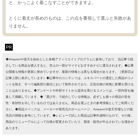
と、かっこよく着こなすことができますよ。
とくに着丈が長めのものは、この点を重視して選ぶと失敗があ
りません。
PR
◆Amazonや楽天を始めとした各種アフィリエイトプログラムに参加しており、当記事で紹
介している商品を購入すると、売上の一部がマイナビおすすめナビに還元されます。◆記事
公開後も情報の更新に努めていますが、最新の情報とは異なる場合があります。（更新日は
記事上部に表示しています）◆記事中のコンテンツは、エキスパートの選定した商品やコメ
ントを除き、すべて編集部の責任において制作されており、広告出稿の有無に影響を受ける
ことはありません。◆アンケートや外部サイトから提供を受けるコメントは、一部内容を編
集して掲載しています。◆「選び方」で紹介している情報は、必ずしも個々の商品の安全
性・有効性を示しているわけではありません。商品を選ぶときの参考情報としてご利用くだ
さい。◆商品スペックは、メーカーや発売元のホームページ、Amazonや楽天市場などの販
売店の情報を参考にしています。◆レビューで試した商品は記事作成時のもので、その後、
商品のリニューアルによって仕様が変更されていたり、製造・販売が中止されている場合が
あります。