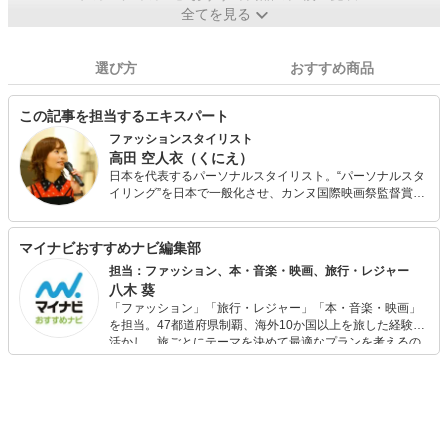
全てを見る
選び方
おすすめ商品
この記事を担当するエキスパート
ファッションスタイリスト
高田 空人衣（くにえ）
日本を代表するパーソナルスタイリスト。“パーソナルスタ
イリング”を日本で一般化させ、カンヌ国際映画祭監督賞作
品『パーソナルショッパー』ＰＲに就任。 ファッションの
スペシャリストとして、TBS『サタデープラス』日本テレ
ビ『ズームイン!!サタデー』他NHK、テレビ東京など多くの
マイナビおすすめナビ編集部
人気TV番組に出演・番組監修を行う。 講演・トークショ
担当：ファッション、本・音楽・映画、旅行・レジャー
ー・講師のオファーは常に殺到。大手企業広告のスタイリ
八木 葵
ング実績として『ハリウッド化粧品』『ＪＲ東日本』他多
「ファッション」「旅行・レジャー」「本・音楽・映画」
数。小学館、学研などが運営する有名媒体や、ニッセン、
を担当。47都道府県制覇、海外10か国以上を旅した経験を
マルイなどファッション系公式サイトにて、執筆家として
活かし、旅ごとにテーマを決めて最適なプランを考えるの
も活躍。数多く連載を担当している。
が得意。また、アパレルショップでの販売経験もあり。誰
でも手軽に楽しめるプチプラとトレンドを取り入れたコー
ディネートを提案します。本や映画から受けたインスピレ
ーションを日常や仕事に活かすことを大切にし、記事では
そんな視点から選んだおすすめ作品やアイテムを紹介しま
す。