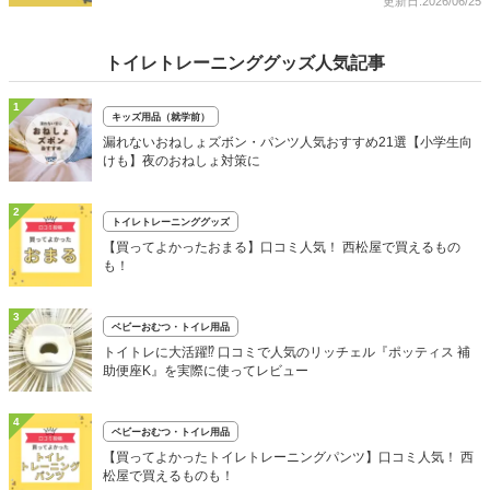
更新日:2026/06/25
トイレトレーニンググッズ人気記事
1
キッズ用品（就学前）
漏れないおねしょズボン・パンツ人気おすすめ21選【小学生向
けも】夜のおねしょ対策に
2
トイレトレーニンググッズ
【買ってよかったおまる】口コミ人気！ 西松屋で買えるもの
も！
3
ベビーおむつ・トイレ用品
トイトレに大活躍⁉ 口コミで人気のリッチェル『ポッティス 補
助便座K』を実際に使ってレビュー
4
ベビーおむつ・トイレ用品
【買ってよかったトイレトレーニングパンツ】口コミ人気！ 西
松屋で買えるものも！