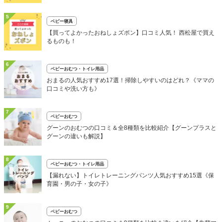
5
ベビー寝具
【買ってよかったおねしょズボン】口コミ人気！ 西松屋で買え
るものも！
6
ベビーおむつ・トイレ用品
おまるの人気おすすめ17選！掃除しやすいのはどれ？《ママの
口コミや洗い方も》
7
ベビーおむつ
グーンのおむつの口コミ＆全8種類を比較紹介【グーンプラスと
グーンの違いも解説】
8
ベビーおむつ・トイレ用品
【漏れない】トイレトレーニングパンツ人気おすすめ15選《保
育園・男の子・女の子》
9
ベビーおむつ