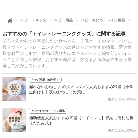
ベビー・キッズ
ベビー用品
ベビーおむつ・トイレ用品
ト
おすすめの「トイレトレーニンググッズ」に関する記事
そろそろおむつを卒業したい赤ちゃん・子供と、そのママ・パパに
役立つトイレトレーニンググッズの選び方とおすすめ情報、関連情
報をお届けします。商品の選び方はエキスパートと編集部がポイン
トごとに詳しく解説、おすすめ商品は、数ある人気商品の中から厳
選して紹介しています。
キッズ用品（就学前）
漏れないおねしょズボン・パンツ人気おすすめ21選【小学
生向けも】夜のおねしょ対策に
更新日:2026/05/29
ベビーおむつ・トイレ用品
補助便座人気おすすめ19選【トイトレに】収納に便利な折
りたたみ式も
更新日:2026/03/19