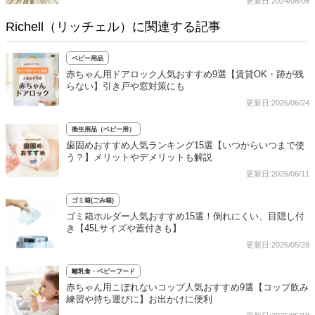
更新日:2024/08/06
Richell（リッチェル）に関連する記事
ベビー用品
赤ちゃん用ドアロック人気おすすめ9選【賃貸OK・跡が残
らない】引き戸や窓対策にも
更新日:2026/06/24
衛生用品（ベビー用）
歯固めおすすめ人気ランキング15選【いつからいつまで使
う？】メリットやデメリットも解説
更新日:2026/06/11
ゴミ箱(ごみ箱)
ゴミ箱ホルダー人気おすすめ15選！倒れにくい、目隠し付
き【45Lサイズや蓋付きも】
更新日:2026/05/28
離乳食・ベビーフード
赤ちゃん用こぼれないコップ人気おすすめ9選【コップ飲み
練習や持ち運びに】お出かけに便利