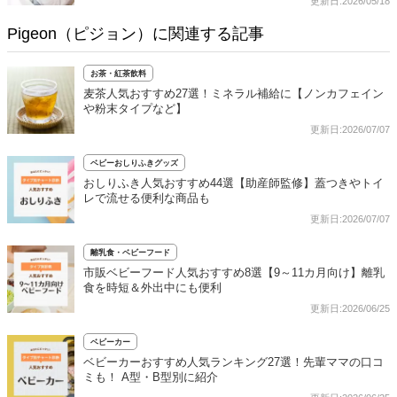
更新日:2026/05/18
Pigeon（ピジョン）に関連する記事
お茶・紅茶飲料
麦茶人気おすすめ27選！ミネラル補給に【ノンカフェイン
や粉末タイプなど】
更新日:2026/07/07
ベビーおしりふきグッズ
おしりふき人気おすすめ44選【助産師監修】蓋つきやトイ
レで流せる便利な商品も
更新日:2026/07/07
離乳食・ベビーフード
市販ベビーフード人気おすすめ8選【9～11カ月向け】離乳
食を時短＆外出中にも便利
更新日:2026/06/25
ベビーカー
ベビーカーおすすめ人気ランキング27選！先輩ママの口コ
ミも！ A型・B型別に紹介