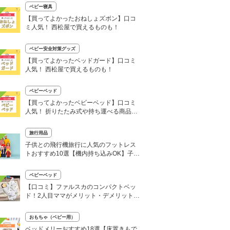
ベビー寝具
【買ってよかったおねしょズボン】口コ
ミ人気！ 西松屋で買えるものも！
ベビー安全対策グッズ
【買ってよかったベッドガード】口コミ
人気！ 西松屋で買えるものも！
ベビーベッド
【買ってよかったベビーベッド】口コミ
人気！ 折りたたみ式や持ち運べる商品
も！
旅行用品
子供との飛行機旅行に人気のフットレス
トおすすめ10選【機内持ち込みOK】子供
も親も快適
ベビーベッド
【口コミ】ファルスカのコンパクトベッ
ド！2人目ママがメリット・デメリットを
正直レビュー
おもちゃ（ベビー用）
ベッドメリーおすすめ18選【床置きもで