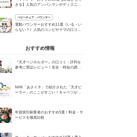
きる】人気のアンパンマンやディズニー
も
ベビーチェア・バウンサー
0
電動バウンサーおすすめ11選《いる・い
らない？》人気のコンビやママの口コミ
も
おすすめ情報
『天才ベジホルダー』の口コミ・評判を
参考に実証レビュー！安全・時短の調理
サポートアイテム！
NHK「あさイチ」で紹介された「天才ピ
ーラー」のここがすごい！キャベツがほ
わほわ4枚刃ピーラーの魅力に迫る！
年賀状印刷業者のおすすめ5選！料金・サ
ービスを徹底比較