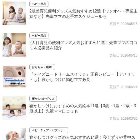
ベビー用品
2歳差育児便利グッズ人気おすすめ12選【ワンオペ・専業主
婦など】先輩ママのお手本スケジュールも
更新日:2026/05/15
ベビー用品
2人目育児の便利グッズ人気おすすめ11選！先輩ママの口コ
ミ＆必需品を紹介
更新日:2026/05/15
おもちゃ・絵本
『ディズニードリームスイッチ』正直レビュー【デメリッ
トも】寝かしつけに悩むママ必見
更新日:2026/04/24
寝かしつけグッズ
寝かしつけにおすすめの人気絵本21選【0歳・1歳・2歳・3
歳以上】先輩ママ口コミも
更新日:2026/03/30
ベビーチェア・バウンサー
寝かしつけグッズの人気おすすめ14選！寝ぐずりや背中ス