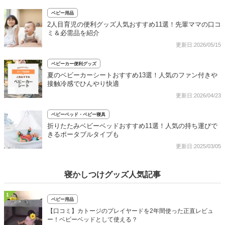
ベビー用品
2人目育児の便利グッズ人気おすすめ11選！先輩ママの口コ
ミ＆必需品を紹介
更新日:2026/05/15
ベビーカー便利グッズ
夏のベビーカーシートおすすめ13選！人気のファン付きや
接触冷感でひんやり快適
更新日:2026/04/23
ベビーベッド・ベビー寝具
折りたたみベビーベッドおすすめ11選！人気の持ち運びで
きるポータブルタイプも
更新日:2025/03/05
寝かしつけグッズ人気記事
1
ベビー用品
【口コミ】カトージのプレイヤードを2年間使った正直レビュ
ー！ベビーベッドとして使える？