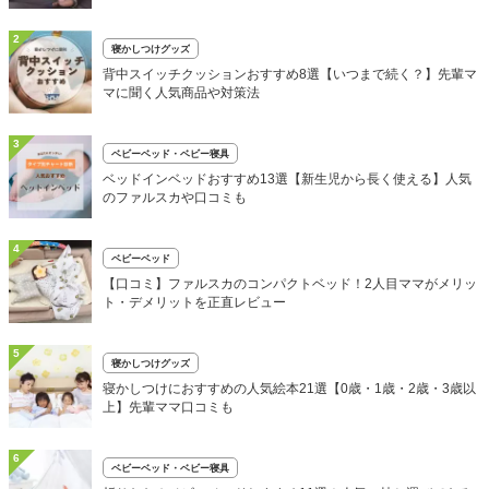
2
寝かしつけグッズ
背中スイッチクッションおすすめ8選【いつまで続く？】先輩マ
マに聞く人気商品や対策法
3
ベビーベッド・ベビー寝具
ベッドインベッドおすすめ13選【新生児から長く使える】人気
のファルスカや口コミも
4
ベビーベッド
【口コミ】ファルスカのコンパクトベッド！2人目ママがメリッ
ト・デメリットを正直レビュー
5
寝かしつけグッズ
寝かしつけにおすすめの人気絵本21選【0歳・1歳・2歳・3歳以
上】先輩ママ口コミも
6
ベビーベッド・ベビー寝具