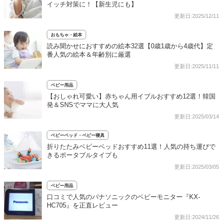
イッチ対策に！【新生児にも】
更新日:2025/12/11
おもちゃ・絵本
読み聞かせにおすすめの絵本32選【0歳1歳から4歳代】定
番人気の絵本＆年齢別に厳選
更新日:2025/11/11
ベビー用品
【おしゃれ可愛い】赤ちゃん用イブルおすすめ12選！韓国
発＆SNSでママに大人気
更新日:2025/03/14
ベビーベッド・ベビー寝具
折りたたみベビーベッドおすすめ11選！人気の持ち運びで
きるポータブルタイプも
更新日:2025/03/05
ベビー用品
口コミで人気のパナソニックのベビーモニター『KX-
HC705』を正直レビュー
更新日:2024/11/26