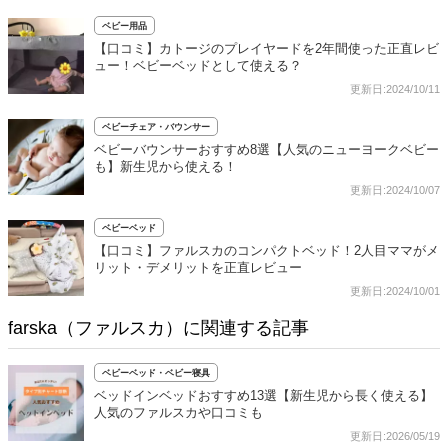
ベビー用品
【口コミ】カトージのプレイヤードを2年間使った正直レビ
ュー！ベビーベッドとして使える？
更新日:2024/10/11
ベビーチェア・バウンサー
ベビーバウンサーおすすめ8選【人気のニューヨークベビー
も】新生児から使える！
更新日:2024/10/07
ベビーベッド
【口コミ】ファルスカのコンパクトベッド！2人目ママがメ
リット・デメリットを正直レビュー
更新日:2024/10/01
farska（ファルスカ）に関連する記事
ベビーベッド・ベビー寝具
ベッドインベッドおすすめ13選【新生児から長く使える】
人気のファルスカや口コミも
更新日:2026/05/19