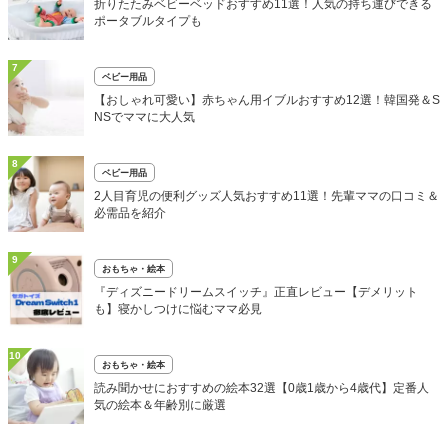
折りたたみベビーベッドおすすめ11選！人気の持ち運びできる
ポータブルタイプも
7
ベビー用品
【おしゃれ可愛い】赤ちゃん用イブルおすすめ12選！韓国発＆S
NSでママに大人気
8
ベビー用品
2人目育児の便利グッズ人気おすすめ11選！先輩ママの口コミ＆
必需品を紹介
9
おもちゃ・絵本
『ディズニードリームスイッチ』正直レビュー【デメリット
も】寝かしつけに悩むママ必見
10
おもちゃ・絵本
読み聞かせにおすすめの絵本32選【0歳1歳から4歳代】定番人
気の絵本＆年齢別に厳選