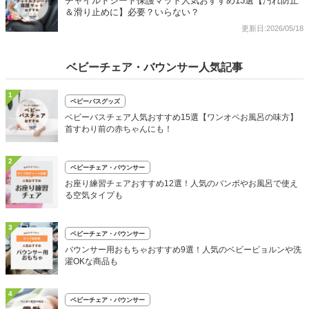
チャイルドシート保護マット人気おすすめ13選【汚れ防止
＆滑り止めに】必要？いらない？
更新日:2026/05/18
ベビーチェア・バウンサー人気記事
1
ベビーバスグッズ
ベビーバスチェア人気おすすめ15選【ワンオペお風呂の味方】
首すわり前の赤ちゃんにも！
2
ベビーチェア・バウンサー
お座り練習チェアおすすめ12選！人気のバンボやお風呂で使え
る空気タイプも
3
ベビーチェア・バウンサー
バウンサー用おもちゃおすすめ9選！人気のベビービョルンや洗
濯OKな商品も
4
ベビーチェア・バウンサー