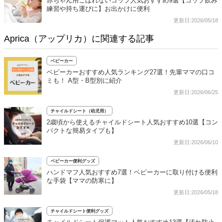
赤ちゃん用こぼれないコップ人気おすすめ9選【コップ飲み
練習や持ち運びに】お出かけに便利
更新日:2026/05/18
Aprica（アップリカ）に関連する記事
ベビーカー
ベビーカーおすすめ人気ランキング27選！先輩ママの口コ
ミも！ A型・B型別に紹介
更新日:2026/06/25
チャイルドシート（幼児用）
2歳頃から使えるチャイルドシート人気おすすめ10選【コン
パクトな簡易タイプも】
更新日:2026/06/10
ベビーカー便利グッズ
ハンドマフ人気おすすめ7選！ベビーカーに取り付ける便利
な手袋【ママの防寒に】
更新日:2026/05/18
チャイルドシート便利グッズ