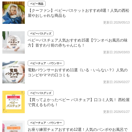
ベビー用品
【クーファン】ベビーバスケットおすすめ8選！人気の西松
屋やおしゃれな商品も
更新日:2026/05/13
ベビーバスグッズ
ベビーバスチェア人気おすすめ15選【ワンオペお風呂の味
方】首すわり前の赤ちゃんにも！
更新日:2026/03/03
ベビーチェア・バウンサー
電動バウンサーおすすめ11選《いる・いらない？》人気の
コンビやママの口コミも
更新日:2026/02/27
ベビーバスグッズ
【買ってよかったベビー バスチェア】口コミ人気！ 西松屋
で買えるものも！
更新日:2026/01/27
ベビーチェア・バウンサー
お座り練習チェアおすすめ12選！人気のバンボやお風呂で