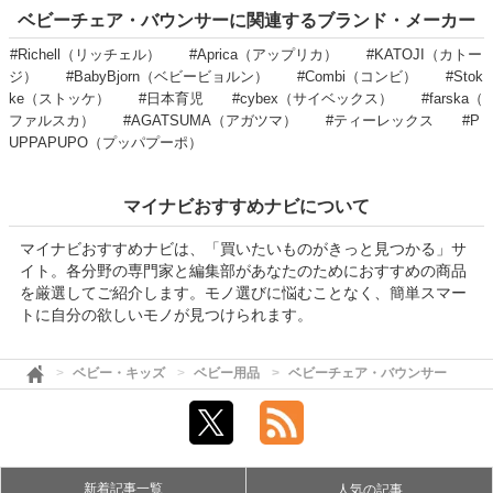
ベビーチェア・バウンサーに関連するブランド・メーカー
#Richell（リッチェル）
#Aprica（アップリカ）
#KATOJI（カトー
ジ）
#BabyBjorn（ベビービョルン）
#Combi（コンビ）
#Stok
ke（ストッケ）
#日本育児
#cybex（サイベックス）
#farska（
ファルスカ）
#AGATSUMA（アガツマ）
#ティーレックス
#P
UPPAPUPO（プッパプーポ）
マイナビおすすめナビについて
マイナビおすすめナビは、「買いたいものがきっと見つかる」サ
イト。各分野の専門家と編集部があなたのためにおすすめの商品
を厳選してご紹介します。モノ選びに悩むことなく、簡単スマー
トに自分の欲しいモノが見つけられます。
ベビー・キッズ
ベビー用品
ベビーチェア・バウンサー
新着記事一覧
人気の記事