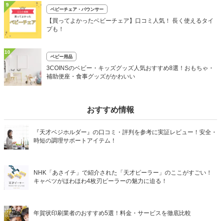
9
ベビーチェア・バウンサー
【買ってよかったベビーチェア】口コミ人気！ 長く使えるタイ
プも！
10
ベビー用品
3COINSのベビー・キッズグッズ人気おすすめ8選！おもちゃ・
補助便座・食事グッズがかわいい
おすすめ情報
『天才ベジホルダー』の口コミ・評判を参考に実証レビュー！安全・
時短の調理サポートアイテム！
NHK「あさイチ」で紹介された「天才ピーラー」のここがすごい！
キャベツがほわほわ4枚刃ピーラーの魅力に迫る！
年賀状印刷業者のおすすめ5選！料金・サービスを徹底比較