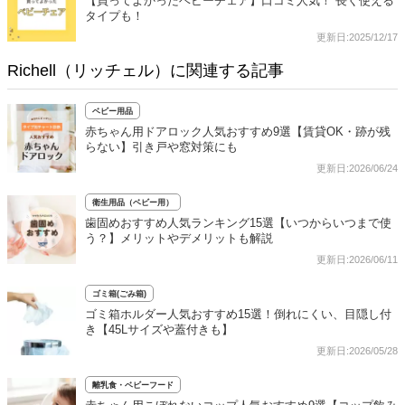
【買ってよかったベビーチェア】口コミ人気！ 長く使える
タイプも！
更新日:2025/12/17
Richell（リッチェル）に関連する記事
ベビー用品
赤ちゃん用ドアロック人気おすすめ9選【賃貸OK・跡が残
らない】引き戸や窓対策にも
更新日:2026/06/24
衛生用品（ベビー用）
歯固めおすすめ人気ランキング15選【いつからいつまで使
う？】メリットやデメリットも解説
更新日:2026/06/11
ゴミ箱(ごみ箱)
ゴミ箱ホルダー人気おすすめ15選！倒れにくい、目隠し付
き【45Lサイズや蓋付きも】
更新日:2026/05/28
離乳食・ベビーフード