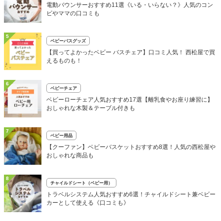
電動バウンサーおすすめ11選《いる・いらない？》人気のコン
ビやママの口コミも
5
ベビーバスグッズ
【買ってよかったベビー バスチェア】口コミ人気！ 西松屋で買
えるものも！
6
ベビーチェア
ベビーローチェア人気おすすめ17選【離乳食やお座り練習に】
おしゃれな木製＆テーブル付きも
7
ベビー用品
【クーファン】ベビーバスケットおすすめ8選！人気の西松屋や
おしゃれな商品も
8
チャイルドシート（ベビー用）
トラベルシステム人気おすすめ6選！チャイルドシート兼ベビー
カーとして使える《口コミも》