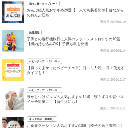
抱っこ紐・ヒップシート
おんぶ紐人気おすすめ29選【一人でも装着簡単】昔ながら
のおんぶ紐も！
更新日:2026/01/19
旅行用品
子供との飛行機旅行に人気のフットレストおすすめ10選
【機内持ち込みOK】子供も親も快適
更新日:2026/01/14
ベビーチェア・バウンサー
【買ってよかったベビーチェア】口コミ人気！ 長く使える
タイプも！
更新日:2025/12/17
ベビーチェア・バウンサー
寝かしつけグッズの人気おすすめ14選！寝ぐずりや背中ス
イッチ対策に！【新生児にも】
更新日:2025/12/11
キッズ用品（就学前）
お食事クッション人気おすすめ10選【椅子の高さ調節に】