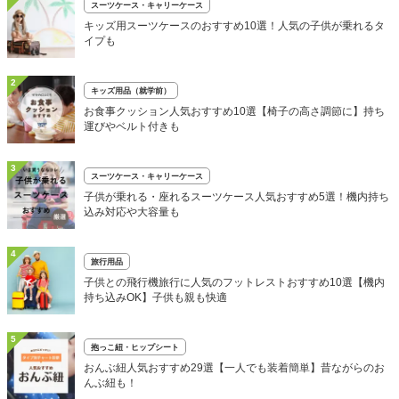
スーツケース・キャリーケース
キッズ用スーツケースのおすすめ10選！人気の子供が乗れるタ
イプも
2
キッズ用品（就学前）
お食事クッション人気おすすめ10選【椅子の高さ調節に】持ち
運びやベルト付きも
3
スーツケース・キャリーケース
子供が乗れる・座れるスーツケース人気おすすめ5選！機内持ち
込み対応や大容量も
4
旅行用品
子供との飛行機旅行に人気のフットレストおすすめ10選【機内
持ち込みOK】子供も親も快適
5
抱っこ紐・ヒップシート
おんぶ紐人気おすすめ29選【一人でも装着簡単】昔ながらのお
んぶ紐も！