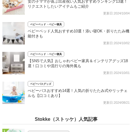
女の子ママが喜ぶ出産祝い人気おすすめランキング13選！
リクエストしたいアイテムもご紹介
更新日:2024/10/04
ベビーベッド・ベビー寝具
ベビーベッド人気おすすめ10選！添い寝OK・折りたたみ機
能付きも
更新日:2024/10/02
ベビーベッド・ベビー寝具
【SNSで人気】おしゃれベビー家具＆インテリアグッズ18
選！口コミや流行りの海外風も
更新日:2024/10/01
ベビーバスグッズ
べビーバスおすすめ14選！人気の折りたたみ式やリッチェ
ルも【口コミあり】
更新日:2024/08/21
Stokke（ストッケ）人気記事
1