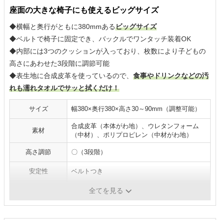
座面の大きな椅子にも使えるビッグサイズ
◆横幅と奥行がともに380mmある
ビッグサイズ
◆ベルトで椅子に固定でき、バックルでワンタッチ装着OK
◆内部には3つのクッションが入っており、枚数により子どもの
高さにあわせた3段階に調節可能
◆表生地に合成皮革を使っているので、
食事やドリンクなどの汚
れも濡れタオルでサッと拭くだけ！
サイズ
幅380×奥行380×高さ30～90mm（調整可能）
合成皮革（本体がわ地）、ウレタンフォーム
素材
（中材）、ポリプロピレン（中材がわ地）
高さ調節
〇（3段階）
安定性
ベルトつき
洗濯・拭き取り
拭き取り
全てを見る