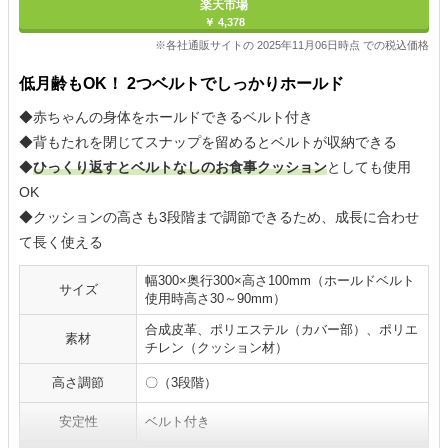
楽天市場
￥ 4,378
※各社通販サイトの 2025年11月06日時点 での税込価格
低月齢もOK！ 2つベルトでしっかりホールド
◆赤ちゃんの身体をホールドできるベルト付き
◆背もたれを閉じてスナップを留めるとベルトが収納できる
◆
ひっくり返すとベルトなしのお食事クッション
としても使用
OK
◆クッションの高さも3段階まで調節できるため、成長に合わせ
て長く使える
幅300×奥行300×高さ100mm（ホールドベルト
サイズ
使用時高さ30～90mm）
合成皮革、ポリエステル（カバー部）、ポリエ
素材
チレン（クッション材）
高さ調節
〇（3段階）
安定性
ベルト付き