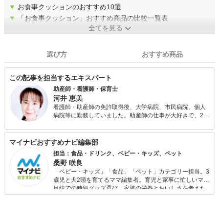
▼
お食事クッションのおすすめ10選
▼
「お食事クッション」おすすめ商品の比較一覧表
全てを見る
選び方
おすすめ商品
この記事を担当するエキスパート
助産師・看護師・保育士
河井 恵美
看護師・助産師の免許取得後、大学病院、市民病院、個人
病院等に勤務していました。助産師の仕事が大好きで、25
年以上この仕事をしています。 青年海外協力隊でアフリカ
に赴任した後、国際保健医療を学ぶために大学院に進学
し、修了しました。親御さん方へのアドバイスを充実させ
マイナビおすすめナビ編集部
たいと思い、保育士資格も取得して役立てています。 現
担当：食品・ドリンク、ベビー・キッズ、ペット
在、シンガポールに住み2人の子どもを育てつつ、現地の産
桑野 咲良
婦人科に勤務して日本人の妊産婦さん方に関わっていま
「ベビー・キッズ」「食品」「ペット」カテゴリー担当。3
す。 インターネットでエミリオット助産院を開設し、妊娠
歳児と犬2頭を育てるママ編集者。育児と家事に忙しいママ
や出産、産後の様々な相談に応じています。
目線での時短グッズ選び、家族の栄養とおいしさを考えた
食品選び、束の間のリラックスタイムを楽しむためのスイ
ーツ選びに自信あり。鋭い目線で商品を見極め、少しでも
日々の生活が豊かになるものを紹介します。