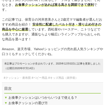
なとき、
お食事クッションがあれば座る高さを調節できて便利
で
す。
この記事では、保育士の河井恵美さんと2歳児ママ編集者が選んだお
すすめ商品を紹介！
安全性に配慮したベルト付き・滑り止め付きの
商品を中心に厳選
しています。西松屋やバースデー、ニトリなどで
も購入できますが、通販ならより幅広いラインアップからおしゃれ
な商品を選べます！
Amazon、楽天市場、Yahoo!ショッピングの売れ筋人気ランキングや
口コミもチェックしてくださいね。
本記事はプロモーションが含まれています。2025年12月02日に記事を更新しました
（公開日2020年07月14日）
#クッション・座布団
#ベビー用品
#キッズ用品（就学前）
目次
▼
お食事クッションはいつからいつまで使える？
▼
お食事クッションの選び方