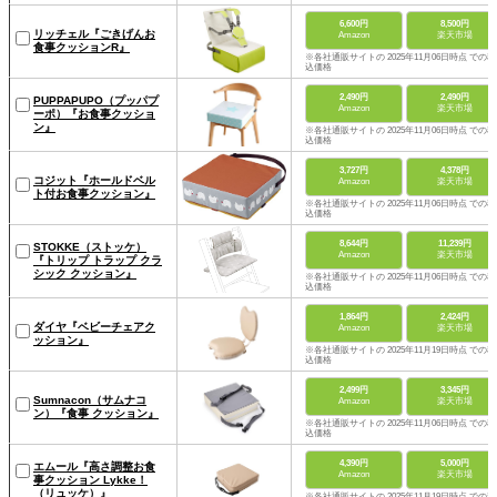
6,600円
8,500円
リッチェル『ごきげんお
Amazon
楽天市場
食事クッションR』
※各社通販サイトの 2025年11月06日時点 での税
込価格
2,490円
2,490円
PUPPAPUPO（プッパプ
Amazon
楽天市場
ーポ）『お食事クッショ
ン』
※各社通販サイトの 2025年11月06日時点 での税
込価格
3,727円
4,378円
コジット『ホールドベル
Amazon
楽天市場
ト付お食事クッション』
※各社通販サイトの 2025年11月06日時点 での税
込価格
8,644円
11,239円
STOKKE（ストッケ）
Amazon
楽天市場
『トリップ トラップ クラ
シック クッション』
※各社通販サイトの 2025年11月06日時点 での税
込価格
1,864円
2,424円
ダイヤ『ベビーチェアク
Amazon
楽天市場
ッション』
※各社通販サイトの 2025年11月19日時点 での税
込価格
2,499円
3,345円
Sumnacon（サムナコ
Amazon
楽天市場
ン）『食事 クッション』
※各社通販サイトの 2025年11月06日時点 での税
込価格
4,390円
5,000円
エムール『高さ調整お食
Amazon
楽天市場
事クッション Lykke！
（リュッケ）』
※各社通販サイトの 2025年11月19日時点 での税