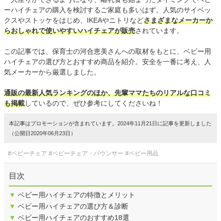
ーハイチェアの購入を検討するご家庭も多いはず。人気のサイベッ
クスやストッケをはじめ、IKEAやニトリなど
さまざまなメーカーか
らおしゃれで使いやすいハイチェアが販売
されています。
この記事では、保育士の河合恵美さんへの取材をもとに、ベビー用
ハイチェアの選び方とおすすめ商品を紹介。安全を一番に考え、人
気メーカーから厳選しました。
通販の最新人気ランキングのほか、先輩ママたちのリアルな口コミ
も掲載
しているので、ぜひ参考にしてくださいね！
本記事はプロモーションが含まれています。2024年11月21日に記事を更新しました
（公開日2020年06月23日）
#ベビーチェア
#ベビーチェア・バウンサー
#ベビー用品
目次
▼
ベビー用ハイチェアの特徴とメリット
▼
ベビー用ハイチェアの選び方＆診断
▼
ベビー用ハイチェアのおすすめ18選