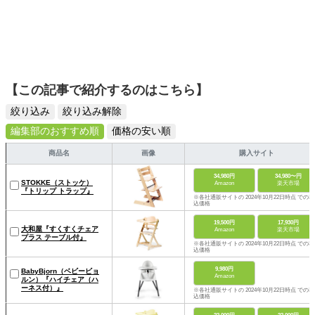
【この記事で紹介するのはこちら】
絞り込み
絞り込み解除
編集部のおすすめ順
価格の安い順
商品名
画像
購入サイト
34,980円
34,980〜円
STOKKE（ストッケ）
Amazon
楽天市場
『トリップ トラップ』
※各社通販サイトの 2024年10月22日時点 での税
込価格
19,500円
17,930円
大和屋『すくすくチェア
Amazon
楽天市場
プラス テーブル付』
※各社通販サイトの 2024年10月22日時点 での税
込価格
9,980円
BabyBjorn（ベビービョ
Amazon
ルン）『ハイチェア（ハ
ーネス付）』
※各社通販サイトの 2024年10月22日時点 での税
込価格