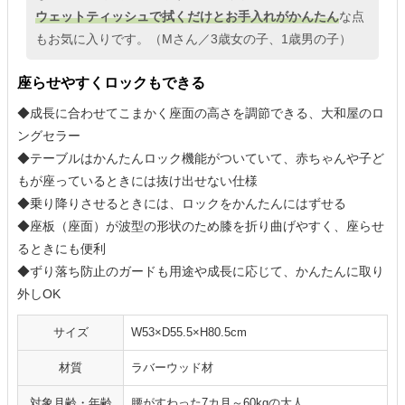
ウェットティッシュで拭くだけとお手入れがかんたん
な点
もお気に入りです。（Mさん／3歳女の子、1歳男の子）
座らせやすくロックもできる
◆成長に合わせてこまかく座面の高さを調節できる、大和屋のロ
ングセラー
◆テーブルはかんたんロック機能がついていて、赤ちゃんや子ど
もが座っているときには抜け出せない仕様
◆乗り降りさせるときには、ロックをかんたんにはずせる
◆座板（座面）が波型の形状のため膝を折り曲げやすく、座らせ
るときにも便利
◆ずり落ち防止のガードも用途や成長に応じて、かんたんに取り
外しOK
サイズ
W53×D55.5×H80.5cm
材質
ラバーウッド材
対象月齢・年齢
腰がすわった7カ月～60kgの大人