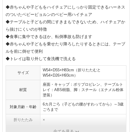
◆赤ちゃんや子どもをハイチェアにしっかり固定できるハーネス
のついたベビービョルンのベビー用ハイチェア
◆テーブルと子どもの間にすきまもできないため、ハイチェアか
ら抜けにくいのが特徴
◆食事に集中できるほか、転倒事故も防げます
◆赤ちゃんや子どもを乗せたり降ろしたりするときには、テーブ
ルを前に倒せて便利
◆トレイは取り外して食洗機で洗える
W54×D55×H83cm（折りたたむと
サイズ
W54×D26×H93cm）
座面・キャップ：ポリプロピレン、テーブルト
材質
レイ：ABS樹脂、脚：スチール（エナメル粉体
塗装）
6カ月ごろ（子どもの腰がすわってから）～3歳
対象月齢・年齢
ごろまで
折りたたみ
×
高さ調節
×
全てを見る