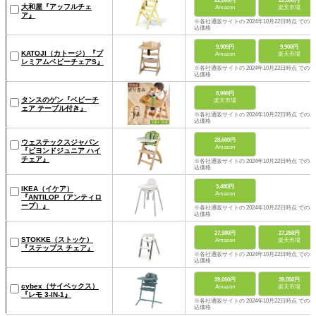
22,000円
22,000円
大和屋『アッフルチェ
Amazon
楽天市場
ア』
※各社通販サイトの 2024年10月22日時点 での税
込価格
9,909円
9,900円
KATOJI（カトージ）『プ
Amazon
楽天市場
レミアムベビーチェアS』
※各社通販サイトの 2024年10月22日時点 での税
込価格
8,999円
タンスのゲン『ベビーチ
楽天市場
ェア テーブル付き』
※各社通販サイトの 2024年10月22日時点 での税
込価格
28,600円
ウェステックスジャパン
Amazon
『ビヨンドジュニア ハイ
チェア』
※各社通販サイトの 2024年10月22日時点 での税
込価格
3,480円
IKEA（イケア）
Amazon
『ANTILOP（アンティロ
ープ）』
※各社通販サイトの 2024年10月22日時点 での税
込価格
27,980円
27,258円
STOKKE（ストッケ）
Amazon
楽天市場
『ステップス チェア』
※各社通販サイトの 2024年10月22日時点 での税
込価格
39,050円
39,050円
cybex（サイベックス）
Amazon
楽天市場
『レモ 3-IN-1』
※各社通販サイトの 2024年10月22日時点 での税
込価格