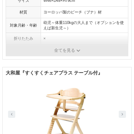
サイズ
W46×D49×H79cm
材質
ヨーロッパ製のビーチ（ブナ）材
幼児～体重110kgの大人まで（オプションを使
対象月齢・年齢
えば新生児～）
折りたたみ
×
高さ調節
○
全てを見る
大和屋『すくすくチェアプラス テーブル付』