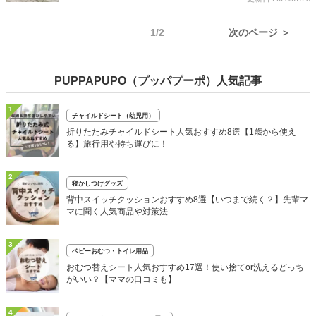
1/2
次のページ ＞
PUPPAPUPO（プッパプーポ）人気記事
1
チャイルドシート（幼児用）
折りたたみチャイルドシート人気おすすめ8選【1歳から使え
る】旅行用や持ち運びに！
2
寝かしつけグッズ
背中スイッチクッションおすすめ8選【いつまで続く？】先輩マ
マに聞く人気商品や対策法
3
ベビーおむつ・トイレ用品
おむつ替えシート人気おすすめ17選！使い捨てor洗えるどっち
がいい？【ママの口コミも】
4