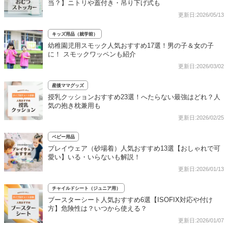
当？】ニトリや蓋付き・吊り下げ式も
更新日:2026/05/13
キッズ用品（就学前）
幼稚園児用スモック人気おすすめ17選！男の子＆女の子
に！ スモックワッペンも紹介
更新日:2026/03/02
産後ママグッズ
授乳クッションおすすめ23選！へたらない最強はどれ？人
気の抱き枕兼用も
更新日:2026/02/25
ベビー用品
プレイウェア（砂場着）人気おすすめ13選【おしゃれで可
愛い】いる・いらないも解説！
更新日:2026/01/13
チャイルドシート（ジュニア用）
ブースターシート人気おすすめ6選【ISOFIX対応や付け
方】危険性は？いつから使える？
更新日:2026/01/07