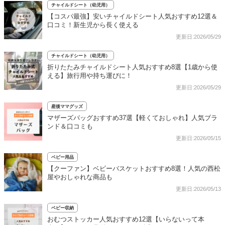
チャイルドシート（幼児用）
【コスパ最強】安いチャイルドシート人気おすすめ12選＆
口コミ！新生児から長く使える
更新日:2026/05/29
チャイルドシート（幼児用）
折りたたみチャイルドシート人気おすすめ8選【1歳から使
える】旅行用や持ち運びに！
更新日:2026/05/29
産後ママグッズ
マザーズバッグおすすめ37選【軽くておしゃれ】人気ブラ
ンド＆口コミも
更新日:2026/05/15
ベビー用品
【クーファン】ベビーバスケットおすすめ8選！人気の西松
屋やおしゃれな商品も
更新日:2026/05/13
ベビー収納
おむつストッカー人気おすすめ12選【いらないって本