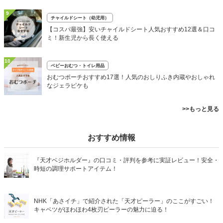
9
チャイルドシート（幼児用）
【コスパ最強】安いチャイルドシート人気おすすめ12選＆口コ
ミ！新生児から長く使える
10
ベビーおむつ・トイレ用品
おむつポーチおすすめ17選！人気のおしりふき内蔵やおしゃれ
なジェラピケも
>>もっと見る
おすすめ情報
『天才ベジホルダー』の口コミ・評判を参考に実証レビュー！安全・
時短の調理サポートアイテム！
NHK「あさイチ」で紹介された「天才ピーラー」のここがすごい！
キャベツがほわほわ4枚刃ピーラーの魅力に迫る！