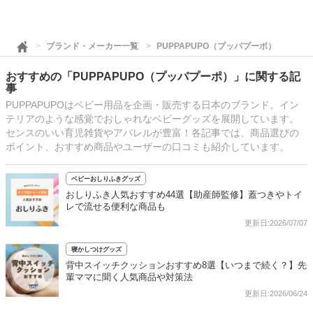
ブランド・メーカー一覧
PUPPAPUPO（プッパプーポ）
おすすめの「PUPPAPUPO（プッパプーポ）」に関する記
事
PUPPAPUPOはベビー用品を企画・販売する日本のブランド。イン
テリアのような感覚でおしゃれなベビーグッズを展開しています。
センスのいい育児雑貨やアパレルが豊富！各記事では、商品選びの
ポイント、おすすめ商品やユーザーの口コミも紹介しています。
ベビーおしりふきグッズ
おしりふき人気おすすめ44選【助産師監修】蓋つきやトイ
レで流せる便利な商品も
更新日:2026/07/07
寝かしつけグッズ
背中スイッチクッションおすすめ8選【いつまで続く？】先
輩ママに聞く人気商品や対策法
更新日:2026/06/24