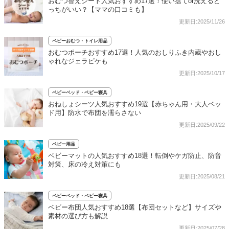
おむつ替えシート人気おすすめ17選！使い捨てor洗えるど
っちがいい？【ママの口コミも】
更新日:2025/11/26
ベビーおむつ・トイレ用品
おむつポーチおすすめ17選！人気のおしりふき内蔵やおし
ゃれなジェラピケも
更新日:2025/10/17
ベビーベッド・ベビー寝具
おねしょシーツ人気おすすめ19選【赤ちゃん用・大人ベッ
ド用】防水で布団を濡らさない
更新日:2025/09/22
ベビー用品
ベビーマットの人気おすすめ18選！転倒やケガ防止、防音
対策、床の冷え対策にも
更新日:2025/08/21
ベビーベッド・ベビー寝具
ベビー布団人気おすすめ18選【布団セットなど】サイズや
素材の選び方も解説
更新日:2025/07/28