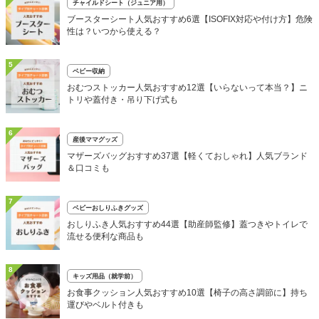
チャイルドシート（ジュニア用）
ブースターシート人気おすすめ6選【ISOFIX対応や付け方】危険
性は？いつから使える？
5
ベビー収納
おむつストッカー人気おすすめ12選【いらないって本当？】ニ
トリや蓋付き・吊り下げ式も
6
産後ママグッズ
マザーズバッグおすすめ37選【軽くておしゃれ】人気ブランド
＆口コミも
7
ベビーおしりふきグッズ
おしりふき人気おすすめ44選【助産師監修】蓋つきやトイレで
流せる便利な商品も
8
キッズ用品（就学前）
お食事クッション人気おすすめ10選【椅子の高さ調節に】持ち
運びやベルト付きも