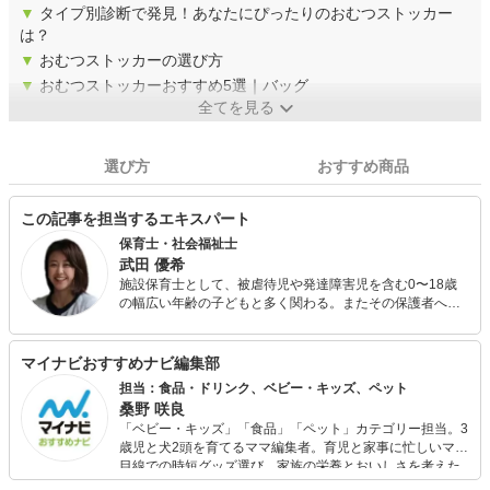
▼
タイプ別診断で発見！あなたにぴったりのおむつストッカー
は？
▼
おむつストッカーの選び方
▼
おむつストッカーおすすめ5選｜バッグ
全てを見る
選び方
おすすめ商品
この記事を担当するエキスパート
保育士・社会福祉士
武田 優希
施設保育士として、被虐待児や発達障害児を含む0〜18歳
の幅広い年齢の子どもと多く関わる。またその保護者へ、
育児相談だけではない実践的な養育支援を含む生活基盤確
立のためのあらゆる支援を行い、後に社会福祉士を取得。
全国転勤族で、帯同に伴う転職で企業主導型保育園や小規
マイナビおすすめナビ編集部
模保育園での勤務経験もあり。 保育士人材紹介会社のコラ
担当：食品・ドリンク、ベビー・キッズ、ペット
ムを執筆担当中。 また転勤族の妻向けのブログを運営し、
桑野 咲良
育児情報を中心に赴任地の様子を発信している。三児の
「ベビー・キッズ」「食品」「ペット」カテゴリー担当。3
母。
歳児と犬2頭を育てるママ編集者。育児と家事に忙しいママ
目線での時短グッズ選び、家族の栄養とおいしさを考えた
食品選び、束の間のリラックスタイムを楽しむためのスイ