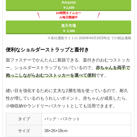
Amazon
￥2,699
24時間タイムセー
ル毎日開催中
楽天市場
￥ 3,380
※各社通販サイトの 2026年04月20日時点 での税込価格
便利なショルダーストラップと蓋付き
面ファスナーでかんたんに着脱できる、蓋付きのおむつストッカ
ー。ショルダーストラップもついているので、
赤ちゃんを両手で
抱っこしながらおむつストッカーを運べて便利
です。
縫い目を強化するために丈夫な2層生地を使っているので、耐久
性が増しているのもうれしいポイント。赤ちゃんが成長したら、
小物収納やランドリーバスケットとしても活用できます。
タイプ
バッグ・バスケット
サイズ
38×26×18cm