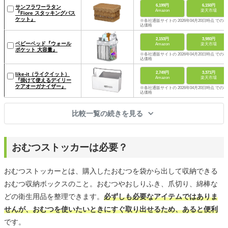
6,199円
6,150円
サンフラワーラタン
Amazon
楽天市場
『Fiore スタッキングバス
ケット』
※各社通販サイトの 2026年04月20日時点 での税
込価格
2,153円
3,980円
ベビーベッド『ウォール
Amazon
楽天市場
ポケット 大容量』
※各社通販サイトの 2026年04月20日時点 での税
込価格
2,749円
3,371円
like-it（ライクイット）
Amazon
楽天市場
『掛けて使えるデイリー
ケアオーガナイザー』
※各社通販サイトの 2026年04月20日時点 での税
込価格
比較一覧の続きを見る
おむつストッカーは必要？
おむつストッカーとは、購入したおむつを袋から出して収納できる
おむつ収納ボックスのこと。おむつやおしりふき、爪切り、綿棒な
どの衛生用品を整理できます。
必ずしも必要なアイテムではありま
せんが、おむつを使いたいときにすぐ取り出せるため、あると便利
です。