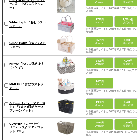
Amazon
楽天市場
ーポ）『おむつストッカ
ー』
※各社通販サイトの 2026年04月20日時点 での税
込価格
1,790円
1,680〜円
White Lapin『おむつスト
Amazon
楽天市場
ッカー』
※各社通販サイトの 2026年04月20日時点 での税
込価格
2,699円
3,380円
Ciilee Baby『おむつスト
Amazon
楽天市場
ッカー』
※各社通販サイトの 2026年04月20日時点 での税
込価格
2,499円
4,249円
Hinwo『おむつ収納 おむ
Amazon
楽天市場
つバッグ』
※各社通販サイトの 2026年04月20日時点 での税
込価格
1,463円
MAKAKI『おむつストッ
Amazon
カー』
※各社通販サイトの 2026年04月20日時点 での税
込価格
1,980円
3,740円
At First（アットファース
Amazon
楽天市場
ト）『おむつ収納ケース
プレーンドット』
※各社通販サイトの 2026年04月20日時点 での税
込価格
2,530円
2,530円
CURVER（カーバー）
Amazon
楽天市場
『ニットスクエアバスケ
ット 19L』
※各社通販サイトの 2026年4月24日時点 での税
価格