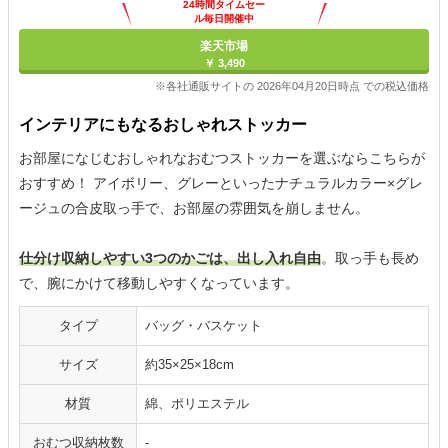
24時間タイムセー
ル毎日開催中
楽天市場
￥ 3,490
※各社通販サイトの 2026年04月20日時点 での税込価格
インテリアにもなるおしゃれストッカー
お部屋になじむおしゃれなおむつストッカーを選ぶならこちらが
おすすめ！ アイボリー、グレーといったナチュラルカラー×グレ
ージュの合皮取っ手で、お部屋の雰囲気を崩しません。
仕分け収納しやすい3つのかごは、出し入れ自由
。取っ手も長め
で、腕にかけて移動しやすくなっています。
タイプ
バッグ・バスケット
サイズ
約35×25×18cm
材質
綿、ポリエステル
おむつ収納枚数
-