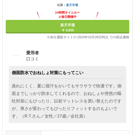
出典：
楽天市場
24時間タイムセー
ル毎日開催中
楽天市場
￥ 5,830
※各社通販サイトの 2024年10月28日時点 での税込価格
愛用者
口コミ
側面防水でおねしょ対策にもってこい
蒸れにくく、夏に寝汗をかいてもサラサラで快適です。側
面までしっかり防水してくれるので、おねしょや突然の嘔
吐対策にもぴったり。以前マットレスを買い替えたのです
が、厚さが変わってもぴったりフィットするのもよいで
す。（R.T.さん／女性／27歳／会社員）