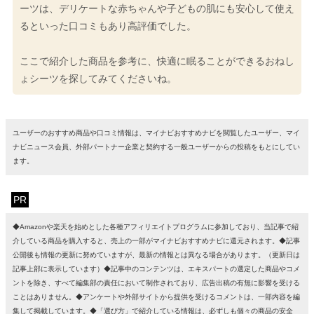
ーツは、デリケートな赤ちゃんや子どもの肌にも安心して使え
るといった口コミもあり高評価でした。
ここで紹介した商品を参考に、快適に眠ることができるおねし
ょシーツを探してみてくださいね。
ユーザーのおすすめ商品や口コミ情報は、マイナビおすすめナビを閲覧したユーザー、マイ
ナビニュース会員、外部パートナー企業と契約する一般ユーザーからの投稿をもとにしてい
ます。
PR
◆Amazonや楽天を始めとした各種アフィリエイトプログラムに参加しており、当記事で紹
介している商品を購入すると、売上の一部がマイナビおすすめナビに還元されます。◆記事
公開後も情報の更新に努めていますが、最新の情報とは異なる場合があります。（更新日は
記事上部に表示しています）◆記事中のコンテンツは、エキスパートの選定した商品やコメ
ントを除き、すべて編集部の責任において制作されており、広告出稿の有無に影響を受ける
ことはありません。◆アンケートや外部サイトから提供を受けるコメントは、一部内容を編
集して掲載しています。◆「選び方」で紹介している情報は、必ずしも個々の商品の安全