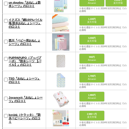
1,490円
2,635円
un doudou『おねしょ防
Amazon
楽天市場
水シーツ』の口コミ
※各社通販サイトの 2024年10月29日時点 での税
込価格
1,100円
イクズス『綿100%パイル
楽天市場
地 防水おねしょシーツ』
の口コミ
※各社通販サイトの 2024年10月28日時点 での税
込価格
3,058円
西川『ベビー用おねしょ
楽天市場
シーツ』の口コミ
※各社通販サイトの 2024年10月28日時点 での税
込価格
990円
PUPPAPUPO（プッパプ
Amazon
ーポ）『防水シーツ 【パ
イル】』の口コミ
※各社通販サイトの 2024年10月29日時点 での税
込価格
1,799円
TSD『おねしょシーツ』
Amazon
の口コミ
※各社通販サイトの 2024年10月28日時点 での税
込価格
1,980円
Joyancejt『おねしょシー
Amazon
ツ』の口コミ
※各社通販サイトの 2024年10月28日時点 での税
込価格
2,980〜円
kerätä（ケラッタ）『防
楽天市場
水ベビーシーツ』の口コ
ミ
※各社通販サイトの 2024年10月28日時点 での税
込価格