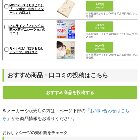
2,487円
MORIPiLO（モリピロ）
Amazon
『モンポケ おねしょシ
ーツ』の口コミ
※各社通販サイトの 2024年10月28日時点 での税
込価格
5,830円
ネムライフ『マモルくん
楽天市場
防水×防ダニシーツ α』の
口コミ
※各社通販サイトの 2024年10月28日時点 での税
込価格
990〜円
ちゃいなび『防水おねし
楽天市場
ょシーツ』の口コミ
※各社通販サイトの 2024年10月28日時点 での税
込価格
おすすめ商品・口コミの投稿はこちら
おすすめ商品を投稿する
※メーカーや販売店の方は、ページ下部の「
お問い合わせはこち
ら
」から商品情報をお送りください。
おねしょシーツの売れ筋をチェック