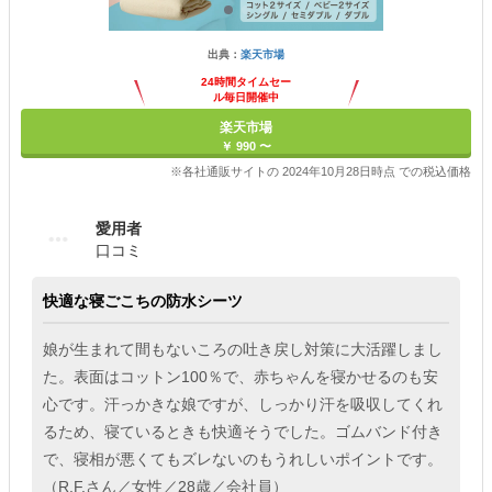
出典：
楽天市場
24時間タイムセー
ル毎日開催中
楽天市場
￥ 990 〜
※各社通販サイトの 2024年10月28日時点 での税込価格
愛用者
口コミ
快適な寝ごこちの防水シーツ
娘が生まれて間もないころの吐き戻し対策に大活躍しまし
た。表面はコットン100％で、赤ちゃんを寝かせるのも安
心です。汗っかきな娘ですが、しっかり汗を吸収してくれ
るため、寝ているときも快適そうでした。ゴムバンド付き
で、寝相が悪くてもズレないのもうれしいポイントです。
（R.F.さん／女性／28歳／会社員）