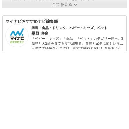
全てを見る
マイナビおすすめナビ編集部
担当：食品・ドリンク、ベビー・キッズ、ペット
桑野 咲良
「ベビー・キッズ」「食品」「ペット」カテゴリー担当。3
歳児と犬2頭を育てるママ編集者。育児と家事に忙しいママ
目線での時短グッズ選び、家族の栄養とおいしさを考えた
食品選び、束の間のリラックスタイムを楽しむためのスイ
ーツ選びに自信あり。鋭い目線で商品を見極め、少しでも
日々の生活が豊かになるものを紹介します。