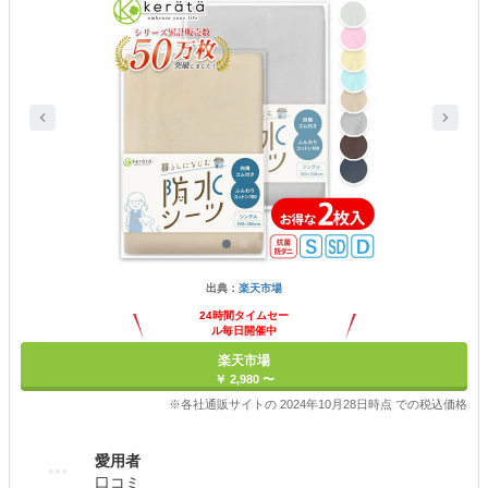
出典：
楽天市場
24時間タイムセー
ル毎日開催中
楽天市場
￥ 2,980 〜
※各社通販サイトの 2024年10月28日時点 での税込価格
愛用者
口コミ