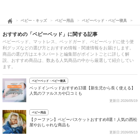
ベビー・キッズ
ベビー用品
ベビーベッド・ベビー寝具
ベ
おすすめの「ベビーベッド」に関する記事
ベビーベッド、マットレス、ベッドガード、ベビーベッドに使う便
利グッズなどの選び方とおすすめ情報・関連情報をお届けします。
商品の選び方はエキスパートと編集部がポイントごとに詳しく解
説、おすすめ商品は、数ある人気商品の中から厳選して紹介してい
ます。
ベビーベッド・ベビー寝具
ベッドインベッドおすすめ13選【新生児から長く使える】
人気のファルスカや口コミも
更新日:2026/05/19
ベビー用品
【クーファン】ベビーバスケットおすすめ8選！人気の西松
屋やおしゃれな商品も
更新日:2026/05/13