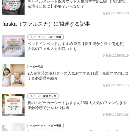
チャイルドシート保護マット人気おすすめ13選【汚れ防止
＆滑り止めに】必要？いらない？
更新日:2026/05/18
farska（ファルスカ）に関連する記事
ベビーベッド・ベビー寝具
ベッドインベッドおすすめ13選【新生児から長く使える】
人気のファルスカや口コミも
更新日:2026/05/19
ベビー用品
2人目育児の便利グッズ人気おすすめ11選！先輩ママの口コ
ミ＆必需品を紹介
更新日:2026/05/15
ベビーカー便利グッズ
夏のベビーカーシートおすすめ13選！人気のファン付きや
接触冷感でひんやり快適
更新日:2026/04/23
ベビーベッド・ベビー寝具