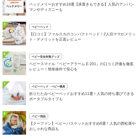
ベッドメリーおすすめ18選【床置きもできる】人気のアンパン
マンやディズニーも
5
ベビーベッド
【口コミ】ファルスカのコンパクトベッド！2人目ママがメリッ
ト・デメリットを正直レビュー
6
ベビー安全対策グッズ
ベビースマイル『ベビーアラーム E-201』の口コミ評価を徹底
レビュー！簡単操作で安心を
7
ベビーベッド・ベビー寝具
折りたたみベビーベッドおすすめ11選！人気の持ち運びできる
ポータブルタイプも
8
ベビー用品
【クーファン】ベビーバスケットおすすめ8選！人気の西松屋や
おしゃれな商品も