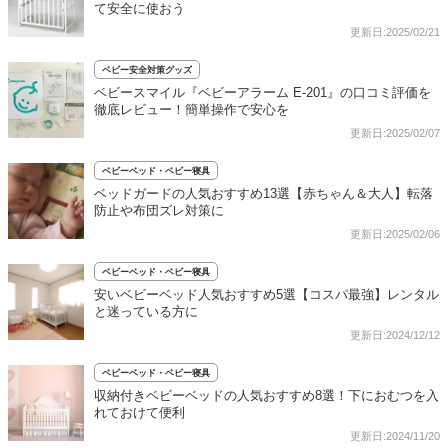
て安全に使おう
更新日:2025/02/21
ベビー安全対策グッズ
ベビースマイル『ベビーアラーム E-201』の口コミ評価を
徹底レビュー！簡単操作で安心を
更新日:2025/02/07
ベビーベッド・ベビー寝具
ベッドガードの人気おすすめ13選【赤ちゃん＆大人】転落
防止や布団ズレ対策に
更新日:2025/02/06
ベビーベッド・ベビー寝具
安いベビーベッド人気おすすめ5選【コスパ最強】レンタル
と迷っている方に
更新日:2024/12/12
ベビーベッド・ベビー寝具
収納付きベビーベッドの人気おすすめ8選！下におむつを入
れておけて便利
更新日:2024/11/20