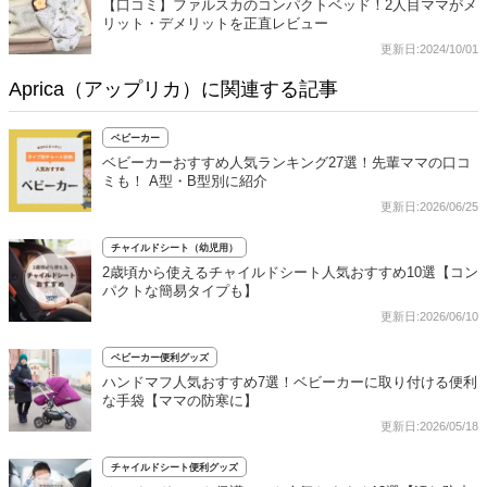
【口コミ】ファルスカのコンパクトベッド！2人目ママがメ
リット・デメリットを正直レビュー
更新日:2024/10/01
Aprica（アップリカ）に関連する記事
ベビーカー
ベビーカーおすすめ人気ランキング27選！先輩ママの口コ
ミも！ A型・B型別に紹介
更新日:2026/06/25
チャイルドシート（幼児用）
2歳頃から使えるチャイルドシート人気おすすめ10選【コン
パクトな簡易タイプも】
更新日:2026/06/10
ベビーカー便利グッズ
ハンドマフ人気おすすめ7選！ベビーカーに取り付ける便利
な手袋【ママの防寒に】
更新日:2026/05/18
チャイルドシート便利グッズ