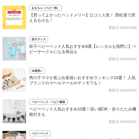
おもちゃ（ベビー用）
【買ってよかったベッドメリー】口コミ人気！ 西松屋で買
えるものも！
更新日:2024/10/28
双子グッズ
双子ベビーベッド人気おすすめ6選【レンタルも視野に】ベ
ビーサークルになる商品も
更新日:2024/10/18
出産祝い
男の子ママが喜ぶ出産祝いおすすめランキング14選！ 人気
ブランドのマールマールやディモワも！
更新日:2024/10/04
ベビーベッド・ベビー寝具
ベビーベッド人気おすすめ10選！添い寝OK・折りたたみ機
能付きも
更新日:2024/10/02
ベビーベッド