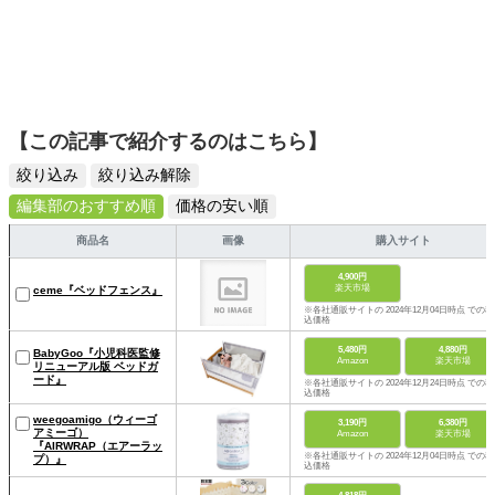
【この記事で紹介するのはこちら】
絞り込み
絞り込み解除
編集部のおすすめ順
価格の安い順
商品名
画像
購入サイト
4,900円
楽天市場
ceme『ベッドフェンス』
※各社通販サイトの 2024年12月04日時点 での税
込価格
5,480円
4,880円
BabyGoo『小児科医監修
Amazon
楽天市場
リニューアル版 ベッドガ
ード』
※各社通販サイトの 2024年12月24日時点 での税
込価格
weegoamigo（ウィーゴ
3,190円
6,380円
アミーゴ）
Amazon
楽天市場
『AIRWRAP（エアーラッ
※各社通販サイトの 2024年12月04日時点 での税
プ）』
込価格