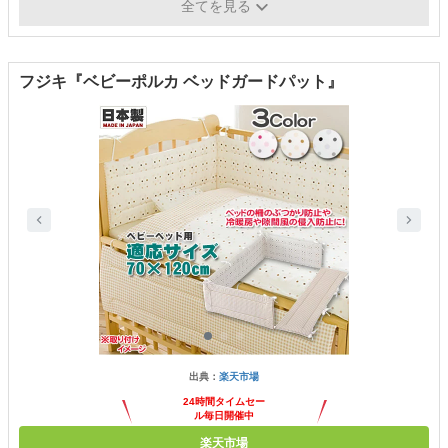
利便性
調節可能な4ピース構造
全てを見る
フジキ『ベビーポルカ ベッドガードパット』
出典：
楽天市場
24時間タイムセー
ル毎日開催中
楽天市場