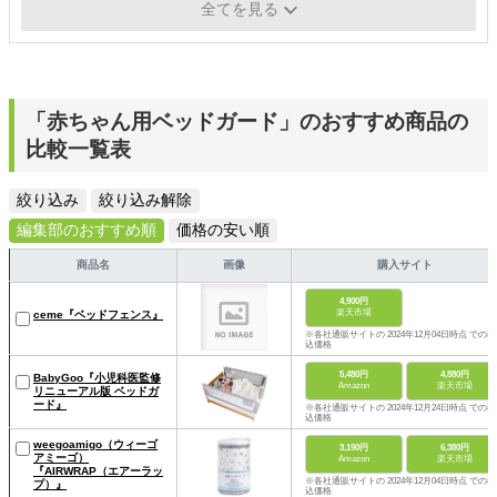
利便性
-
全てを見る
「赤ちゃん用ベッドガード」のおすすめ商品の
比較一覧表
絞り込み
絞り込み解除
編集部のおすすめ順
価格の安い順
商品名
画像
購入サイト
4,900円
楽天市場
ceme『ベッドフェンス』
※各社通販サイトの 2024年12月04日時点 での税
込価格
5,480円
4,880円
BabyGoo『小児科医監修
Amazon
楽天市場
リニューアル版 ベッドガ
ード』
※各社通販サイトの 2024年12月24日時点 での税
込価格
weegoamigo（ウィーゴ
3,190円
6,380円
アミーゴ）
Amazon
楽天市場
『AIRWRAP（エアーラッ
※各社通販サイトの 2024年12月04日時点 での税
プ）』
込価格