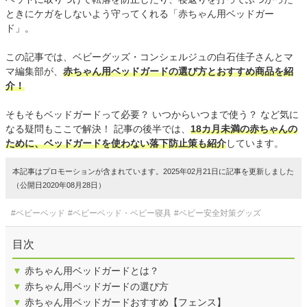
ときにケガをしないよう守ってくれる「赤ちゃん用ベッドガー
ド」。
この記事では、ベビーグッズ・コンシェルジュの白石佳子さんとマ
マ編集部が、
赤ちゃん用ベッドガードの選び方とおすすめ商品を紹
介！
そもそもベッドガードって必要？ いつからいつまで使う？ など気に
なる疑問もここで解決！ 記事の後半では、
18カ月未満の赤ちゃんの
ために、ベッドガードを使わない落下防止策も紹介
しています。
本記事はプロモーションが含まれています。2025年02月21日に記事を更新しました
（公開日2020年08月28日）
#ベビーベッド
#ベビーベッド・ベビー寝具
#ベビー安全対策グッズ
目次
▼
赤ちゃん用ベッドガードとは？
▼
赤ちゃん用ベッドガードの選び方
▼
赤ちゃん用ベッドガードおすすめ【フェンス】