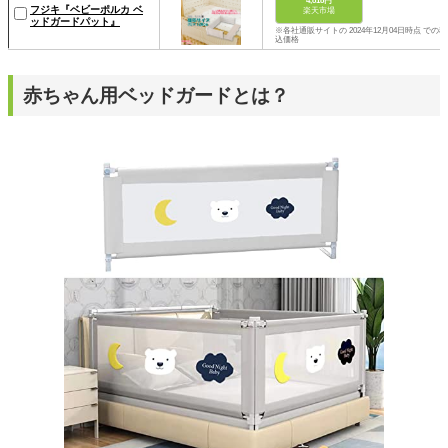
4,818円
フジキ『ベビーポルカ ベ
楽天市場
ッドガードパット』
※各社通販サイトの 2024年12月04日時点 での税
込価格
赤ちゃん用ベッドガードとは？