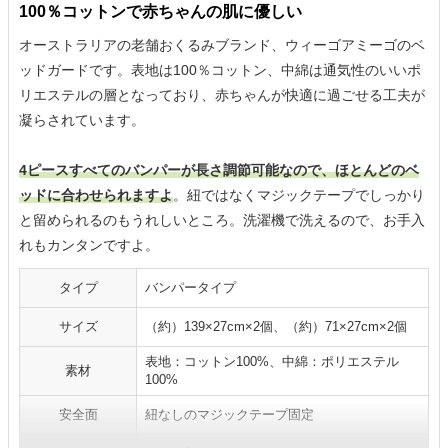
100％コットンで赤ちゃんの肌に優しい
オーストラリアの老舗おくるみブランド、ウィーゴアミーゴのベ
ッドガードです。表地は100％コットン、中綿は通気性のいいポ
リエステルの層となっており、赤ちゃんが快適に過ごせる工夫が
凝らされています。
4ピースすべてのバンパーが長さ調節可能なので、ほとんどのベ
ッドに合わせられますよ
。紐ではなくマジックテープでしっかり
と留められるのもうれしいところ。洗濯機で洗えるので、お手入
れもカンタンですよ。
タイプ
バンパータイプ
サイズ
（約）139×27cm×2個、（約）71×27cm×2個
表地：コットン100%、中綿：ポリエステル
素材
100%
安全面
紐なしのマジックテープ固定