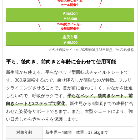
毎日お得なタイム
セール開催中
Amazon
￥66,000
24時間タイムセー
ル毎日開催中
楽天市場
￥ 66,000
※各社通販サイトの 2025年06月23日時点 での税込価格
平ら、後向き、前向きと年齢に合わせて使用可能
新生児から使える、平らなベッド型回転式チャイルドシートで
す。360度回転するので、乗せ降ろしが簡単なのが特徴。フルリ
クライニングさせることで、首が前に垂れにくく、おなかを圧迫
しないので、呼吸がラクです。
平らなベッド、後向きシート、前
向きシートと3ステップで変化
。新生児から4歳頃までの成長に合
わせた姿勢をサポートできます。また、大型シェードにより、強
い日差しから赤ちゃんを保護します。
対象年齢
新生児～4歳頃 体重：17.5kgまで