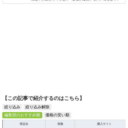
目線での時短グッズ選び、家族の栄養とおいしさを考えた
ワン、乗りものニュース、くるまのニュース、JAFMATEな
食品選び、束の間のリラックスタイムを楽しむためのスイ
どに自動車生活関連（運転マナー、車の税金、維持費、メ
ーツ選びに自信あり。鋭い目線で商品を見極め、少しでも
ンテナンス、カスタム、海外車事情など）の記事を年間
日々の生活が豊かになるものを紹介します。
300本以上寄稿している。 また、（一財）日本交通安全教
育普及協会公認チャイルドシート指導員としてチャイルド
シートの正しい装着や子連れドライブの楽しみ方と危険回
避に関する講演、啓発活動なども積極的に行っている。
【この記事で紹介するのはこちら】
絞り込み
絞り込み解除
編集部のおすすめ順
価格の安い順
商品名
画像
購入サイト