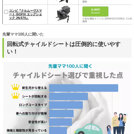
価格
31,980円
コンビ『クルムーヴスマ
Amazon
ート ISOFIX エッグショ
ック JN-570』
※各社通販サイトの 2025年6月27日時点 での税
価格
先輩ママ100人に聞いた
回転式チャイルドシートは圧倒的に使いやす
い！