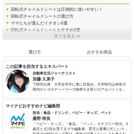
▼
回転式チャイルドシートは圧倒的に使いやすい！
▼
回転式チャイルドシートの選び方
▼
ママたちが選んだイチオシ5選
▼
回転式チャイルドシートおすすめ8選
全てを見る
選び方
おすすめ商品
この記事を担当するエキスパート
自動車生活ジャーナリスト
加藤 久美子
下関市出身 大学在学中に車に目覚め、大学時代は神奈川
県内のトヨタディーラーで納車引き取りのアルバイトを経
験。大学卒業後、日刊自動車新聞社に編集記者として入
社。 1989年FIA 公認のクロスカントリーラリー「オースト
ラリアン・サファリ」に出場。 1995年会社を辞めてフリー
マイナビおすすめナビ編集部
ランスの道へ。 1999-2000日本カー・オブ・ザ・イヤー選
担当：食品・ドリンク、ベビー・キッズ、ペット
考委員。 2000年に第一子出産後、妊婦のシートベルト着用
桑野 咲良
を推進する会を立ち上げ、チャイルドシートと共に胎児と
「ベビー・キッズ」「食品」「ペット」カテゴリー担当。3
赤ちゃんの命を守る啓発活動を展開している。 月刊誌
歳児と犬2頭を育てるママ編集者。育児と家事に忙しいママ
『MONOQLO』（晋遊舎）、All About、citrus、オートック