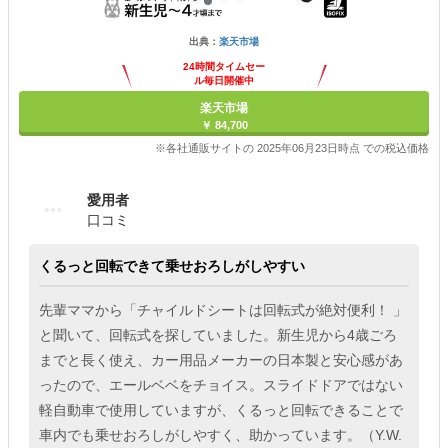
出典：
楽天市場
24時間タイムセー
ル毎日開催中
楽天市場
￥ 84,700
※各社通販サイトの 2025年06月23日時点 での税込価格
愛用者
口コミ
くるっと回転できて乗せおろしがしやすい
先輩ママから「チャイルドシートは回転式が絶対便利！ 」
と聞いて、回転式を探していました。新生児から4歳ごろ
までと長く使え、カー用品メーカーの日本製と安心感があ
ったので、エールベベをチョイス。スライドドアではない
軽自動車で使用していますが、くるっと回転できることで
車内でも乗せおろしがしやすく、助かっています。（Y.W.