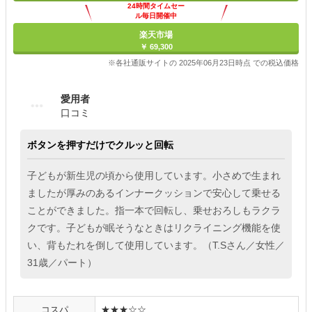
24時間タイムセー
ル毎日開催中
楽天市場
￥ 69,300
※各社通販サイトの 2025年06月23日時点 での税込価格
愛用者
口コミ
ボタンを押すだけでクルッと回転
子どもが新生児の頃から使用しています。小さめで生まれ
ましたが厚みのあるインナークッションで安心して乗せる
ことができました。指一本で回転し、乗せおろしもラクラ
クです。子どもが眠そうなときはリクライニング機能を使
い、背もたれを倒して使用しています。（T.Sさん／女性／
31歳／パート）
コスパ
★★★☆☆