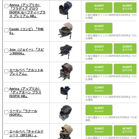
Aprica（アップリカ）
66,000円
66,000円
『フラディア グロウ
Amazon
楽天市場
ISOFIX セーフティープラ
※各社通販サイトの 2025年06月23日時点 での税
ス プレミアム AB』
込価格
63,500円
Combi（コンビ）『THE
Amazon
S』
※各社通販サイトの 2025年06月23日時点 での税
込価格
29,800円
29,800円
Joie（ジョイー）『スピ
Amazon
楽天市場
ン360Gti』
※各社通販サイトの 2025年06月23日時点 での税
込価格
15,800円
25,800円
エールベベ『クルット4i
Amazon
楽天市場
プレミアム』
※各社通販サイトの 2025年06月23日時点 での税
込価格
11,900円
Aprica（アップリカ）
Amazon
『ディアターン プラス
ISOFIX AB』
※各社通販サイトの 2025年06月23日時点 での税
込価格
59,400円
リーマン『ラクール
Amazon
ISOFIX』
※各社通販サイトの 2025年6月27日時点 での税
価格
69,800円
68,700円
エールベベ『チャイルド
Amazon
楽天市場
シート（BF136）』
※各社通販サイトの 2025年6月27日時点 での税