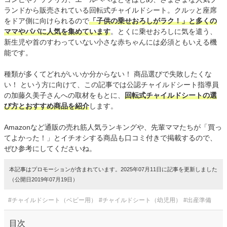
ランドから販売されている回転式チャイルドシート。クルッと座席
をドア側に向けられるので
「子供の乗せおろしがラク！」と多くの
ママやパパに人気を集めています
。とくに乗せおろしに気を遣う、
新生児や首のすわっていない小さな赤ちゃんには必須ともいえる機
能です。
種類が多くてどれがいいか分からない！ 商品選びで失敗したくな
い！ という方に向けて、この記事では公認チャイルドシート指導員
の加藤久美子さんへの取材をもとに、
回転式チャイルドシートの選
び方とおすすめ商品を紹介
します。
Amazonなど通販の売れ筋人気ランキングや、先輩ママたちが「買っ
てよかった！」とイチオシする商品も口コミ付きで掲載するので、
ぜひ参考にしてくださいね。
本記事はプロモーションが含まれています。2025年07月11日に記事を更新しました
（公開日2019年07月19日）
#チャイルドシート（ベビー用）
#チャイルドシート（幼児用）
#出産準備
目次