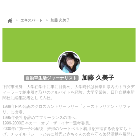
エキスパート
加藤 久美子
加藤 久美子
自動車生活ジャーナリスト
下関市出身 大学在学中に車に目覚め、大学時代は神奈川県内のトヨタデ
ィーラーで納車引き取りのアルバイトを経験。大学卒業後、日刊自動車新
聞社に編集記者として入社。
1989年FIA 公認のクロスカントリーラリー「オーストラリアン・サファ
リ」に出場。
1995年会社を辞めてフリーランスの道へ。
1999-2000日本カー・オブ・ザ・イヤー選考委員。
2000年に第一子出産後、妊婦のシートベルト着用を推進する会を立ち上
げ、チャイルドシートと共に胎児と赤ちゃんの命を守る啓発活動を展開し