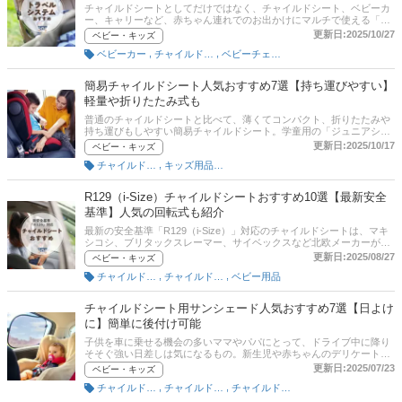
チャイルドシートとしてだけではなく、チャイルドシート、ベビーカ
ー、キャリーなど、赤ちゃん連れでのお出かけにマルチで使える「ト
ラベルシステム」。家の中でもバウンサーのように使える便利さで人
更新日:2025/10/27
ベビー・キッズ
気です。日本ではあまり聞き馴染みがないかもしれませんが、欧米で
,
,
ベビーカー
チャイルドシート（ベビー用）
ベビーチェア・バウンサー
は主流なチャイルドシートです。この記事では、公認チャイルドシー
ト指導員の加藤久美子さんへの取材をもとに、トラベルシステム対応
チャイルドシートの選び方とおすすめ商品をご紹介。マキシコシや、
簡易チャイルドシート人気おすすめ7選【持ち運びやすい】
サイベックス、Joie等の欧州メーカー製が主流ですが、アップリカな
軽量や折りたたみ式も
ど国内メーカーからも発売されています。各商品の特徴や便利な理由
も解説するので、ぜひ参考にしてくださいね。
普通のチャイルドシートと比べて、薄くてコンパクト、折りたたみや
持ち運びもしやすい簡易チャイルドシート。学童用の「ジュニアシー
ト」や、背もたれがなく座面だけの「ブースターシート」などがあり
更新日:2025/10/17
ベビー・キッズ
ます。どれを選ぼうか迷っているママやパパに向けて、この記事では
,
チャイルドシート（ジュニア用）
キッズ用品（小学生）
公認チャイルドシート指導員の加藤久美子さんへの取材をもとに、簡
易チャイルドシートの選び方とおすすめ商品を紹介！ 通販の人気ラン
キングや口コミ情報も掲載しているのでぜひ参考にしてくださいね。
R129（i-Size）チャイルドシートおすすめ10選【最新安全
基準】人気の回転式も紹介
最新の安全基準「R129（i-Size）」対応のチャイルドシートは、マキ
シコシ、ブリタックスレーマー、サイベックスなど北欧メーカーが主
流でしたが、近年はコンビやアップリカなど、日本メーカーでも次々
更新日:2025/08/27
ベビー・キッズ
発売されています。種類が豊富なので、どれを選べばいいか迷ってし
,
,
チャイルドシート（ベビー用）
チャイルドシート（幼児用）
ベビー用品
まいますよね。そこでこの記事では、公認チャイルドシート指導員の
加藤久美子さんに取材のもと、R129対応チャイルドシートの選び方と
おすすめ商品を紹介します。回転式やロングユースなど人気モデルを
チャイルドシート用サンシェード人気おすすめ7選【日よけ
厳選しました。後半には通販の人気ランキングもあるので、口コミや
に】簡単に後付け可能
売れ筋もぜひチェックしてくださいね。
子供を車に乗せる機会の多いママやパパにとって、ドライブ中に降り
そそぐ強い日差しは気になるもの。新生児や赤ちゃんのデリケートな
肌を紫外線から守るために、チャイルドシート用サンシェードがある
更新日:2025/07/23
ベビー・キッズ
と便利です。この記事では、公認チャイルドシート指導員の加藤久美
,
,
チャイルドシート便利グッズ
チャイルドシート（ベビー用）
チャイルドシート（幼児用）
子さんに取材のもと、チャイルドシート用サンシェードの選び方とお
すすめ商品を紹介！ チャイルドシートに後付けで設置できるもの、窓