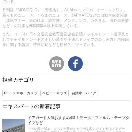
ている。
月刊誌『MONOQLO』（晋遊舎）、All About、citrus、オートックワン、
乗りものニュース、くるまのニュース、JAFMATEなどに自動車生活関連
（運転マナー、車の税金、維持費、メンテナンス、カスタム、海外車事情
など）の記事を年間300本以上寄稿している。
また、（一財）日本交通安全教育普及協会公認チャイルドシート指導員と
してチャイルドシートの正しい装着や子連れドライブの楽しみ方と危険回
避に関する講演、啓発活動なども積極的に行っている。
担当カテゴリ
PC・スマホ・カメラ
ベビー・キッズ
自動車・バイク
エキスパートの新着記事
ドアガード人気おすすめ4選！モール・フィルム・テープタ
イプなど
ドアの開け閉めによって衝撃が加わるのを和らげてくれるドアガー