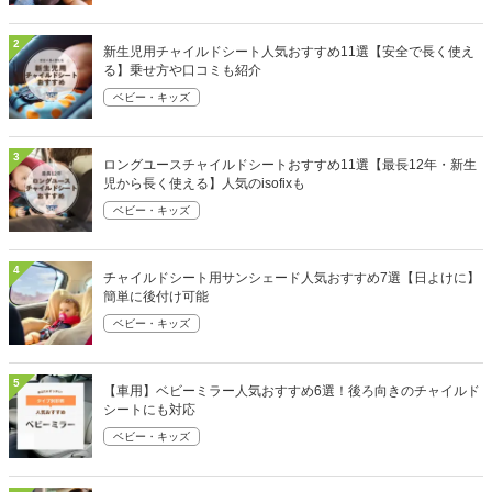
2
新生児用チャイルドシート人気おすすめ11選【安全で長く使え
る】乗せ方や口コミも紹介
ベビー・キッズ
3
ロングユースチャイルドシートおすすめ11選【最長12年・新生
児から長く使える】人気のisofixも
ベビー・キッズ
4
チャイルドシート用サンシェード人気おすすめ7選【日よけに】
簡単に後付け可能
ベビー・キッズ
5
【車用】ベビーミラー人気おすすめ6選！後ろ向きのチャイルド
シートにも対応
ベビー・キッズ