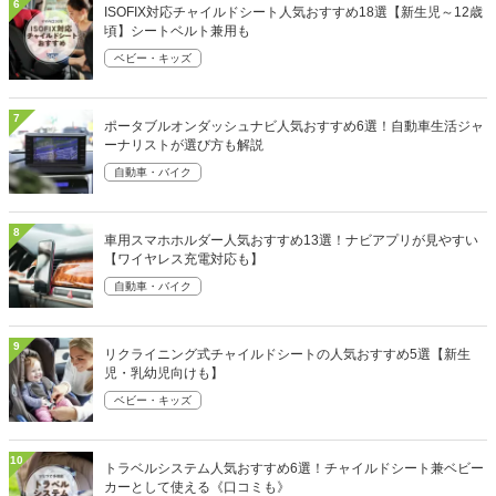
6
ISOFIX対応チャイルドシート人気おすすめ18選【新生児～12歳
頃】シートベルト兼用も
ベビー・キッズ
7
ポータブルオンダッシュナビ人気おすすめ6選！自動車生活ジャ
ーナリストが選び方も解説
自動車・バイク
8
車用スマホホルダー人気おすすめ13選！ナビアプリが見やすい
【ワイヤレス充電対応も】
自動車・バイク
9
リクライニング式チャイルドシートの人気おすすめ5選【新生
児・乳幼児向けも】
ベビー・キッズ
10
トラベルシステム人気おすすめ6選！チャイルドシート兼ベビー
カーとして使える《口コミも》