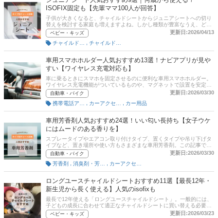
ISOFIX固定も【先輩ママ100人が回答】
子供が大きくなると、チャイルドシートからジュニアシートへの切り
替えを検討する家庭も増えますよね。しかし種類が豊富なうえ、どれ
がいい？ いつからいつまで使える？ など疑問も多いもの。そこでこ
更新日:2026/04/13
ベビー・キッズ
の記事では、自動車生活ジャーナリストの加藤久美子さんへの取材を
,
チャイルドシート（ジュニア用）
チャイルドシート（自動車）
もとに、ジュニアシートの選び方とおすすめ商品を紹介。アップリカ
やコンビなど人気メーカーの商品を厳選しました。また、マイナビお
すすめナビで、未就学児がいるママ100人にチャイルドシート・ジュ
車用スマホホルダー人気おすすめ13選！ナビアプリが見や
ニアシートに関するアンケート調査を実施。ママたちが選ぶ人気メー
すい【ワイヤレス充電対応も】
カーランキングやジュニアシート選びの重視ポイントを発表します！
車に乗るときにスマホを固定させるのに便利な車用スマホホルダー。
ワイヤレス充電機能がついているものや、マグネットで設置を安定さ
せているものなど、幅広い種類の製品が販売されています。近年では
更新日:2026/03/30
自動車・バイク
100均などでも気軽に購入することができます。この記事では、自動
,
,
携帯電話アクセサリ
カーアクセサリー
カー用品
車生活ジャーナリストの加藤久美子さんへの取材のもと、車用スマホ
ホルダーの種類や選び方、そしてユーザー・編集部が選んだおすすめ
商品をご紹介。安いだけでなく機能性や使いやすさにこだわったもの
車用芳香剤人気おすすめ24選！いい匂い長持ち【女子ウケ
をピックアップしました！ スマホの置き場所を確保しつつ便利に活用
にはムードのある香りを】
したい方向けに解説しています。記事後半には、比較一覧表、通販サ
イトの売れ筋人気ランキングもあるので、口コミや評判もチェックし
スプレータイプやエアコン取り付けタイプ、置くタイプや吊り下げタ
てみてください。
イプなど、置き場所や使い方もさまざまな車用芳香剤。この記事で
は、車用芳香剤の選び方と、ユーザー・エキスパート・編集部が選ん
更新日:2026/03/30
自動車・バイク
だおすすめ商品をご紹介します。チャート図に基づいたタイプ別診断
,
,
芳香剤
消臭剤・芳香剤
カーアクセサリー
も試してみてくださいね。Amazonや楽天市場など通販サイトの最新
人気ランキングもあるので、売れ筋や口コミをチェックしてみてくだ
さい。
ロングユースチャイルドシートおすすめ11選【最長12年・
新生児から長く使える】人気のisofixも
最長で12年使える「ロングユースチャイルドシート」。一般的には、
子どもの成長に合わせて適正なチャイルドシートに買い替える必要が
ありますが、ロングユースチャイルドシートならその必要がありませ
更新日:2026/03/23
ベビー・キッズ