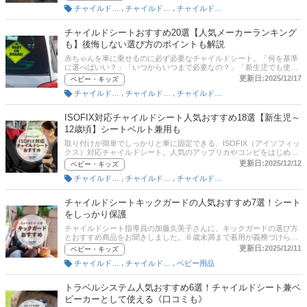
ん。この記事では、公認チャイルドシート指導員の加藤久美子さんへ
,
,
チャイルドシート（ベビー用）
チャイルドシート（幼児用）
チャイルドシート（ジュニア用）
の取材をもとに、ロングユースのチャイルドシートの選び方とおすす
めの商品を紹介。新生児から長く使える、小学生までずっと使える人
気のチャイルドシートを厳選しました。ロングユースチャイルドシー
チャイルドシートおすすめ20選【人気メーカーランキング
トのメリット・デメリットも解説するので、購入に迷っている方はぜ
も】後悔しない選び方のポイントも解説
ひ参考にしてください。後半には通販の最新人気ランキングもあるの
で、売れ筋や口コミもぜひチェックしてみてくださいね。
赤ちゃんを車に乗せるのに必ず必要なチャイルドシート。「何を基準
に選べばいい？」「いつからいつまで必要なの？」「新生児でも使え
る？」など、疑問を持つママやパパも多いでしょう。そこでこの記事
更新日:2025/12/17
ベビー・キッズ
では、チャイルドシートの選び方を徹底解説！ さらに先輩ママ100名
,
,
チャイルドシート（ベビー用）
チャイルドシート（幼児用）
チャイルドシート（ジュニア用）
に聞いた人気チャイルドシートメーカー＆おすすめ商品も紹介しま
す。通販の人気ランキングや口コミ情報も満載なので、ぜひ参考にし
てくださいね。
ISOFIX対応チャイルドシート人気おすすめ18選【新生児～
12歳頃】シートベルト兼用も
取り付けが簡単でしっかりと車に固定できる、ISOFIX（アイソフィッ
クス）対応チャイルドシート。人気のアップリカやコンビをはじめ、
ISOFIXとシートベルト固定の両方使えるものなどたくさんの商品が販
更新日:2025/12/12
ベビー・キッズ
売されているので、どれを選べばいいかまよってしまいますよね。対
,
,
チャイルドシート（ベビー用）
チャイルドシート（幼児用）
チャイルドシート（ジュニア用）
応車種もしっかり確認する必要があります。そこでこの記事では、公
認チャイルドシート指導員の加藤久美子さん監修のもと、ISOFIX対応
チャイルドシートの選び方とおすすめ商品を紹介！ 通販サイトの最新
チャイルドシートキックガードの人気おすすめ7選！シート
人気ランキングのリンクもあるので、売れ筋や口コミを確認してみて
をしっかり保護
ください。
チャイルドシート指導員の加藤久美子さんに、キックガードの選び方
とおすすめ商品をお聞きしました。６歳未満まで着用が義務づけられ
ているチャイルドシートですが、お子さんが前の座席を蹴るなどして
更新日:2025/12/11
ベビー・キッズ
シートが汚れてしまい、困っている方も多いのではないでしょうか。
,
,
チャイルドシート（幼児用）
チャイルドシート（ジュニア用）
ベビー用品
そんなときに活躍してくれるのがキックガードです。ただ汚れるのを
防ぐだけでなく、おもちゃなどを収納できるタイプの商品もあるの
で、愛車にピッタリあったキックガードを見つけてみてください。
トラベルシステム人気おすすめ6選！チャイルドシート兼ベ
ビーカーとして使える《口コミも》