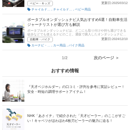
ありませんが、赤ちゃんを守るものだからこそしっかり納得して選び
更新日:2025/03/12
ベビー・キッズ
たいですよね。そこでこの記事では、公認チャイルドシート指導員の
,
,
チャイルドシート（ベビー用）
チャイルドシート（幼児用）
ベビー用品
加藤久美子さんに取材のもと、ベッド型チャイルドシートの選び方と
おすすめ商品を紹介。通販の人気ランキングや口コミもぜひ参考にし
てくださいね。
ポータブルオンダッシュナビ人気おすすめ6選！自動車生活
ジャーナリストが選び方も解説
ポータブルオンダッシュナビは、どこにも取り付けや持ち運びできる
徒歩などでも使えるナビのこと。通販で購入したオンダッシュナビの
なかには、フロントガラスにも取りつけられる吸盤が同梱されている
更新日:2024/12/10
自動車・バイク
場合がありますが、日本ではフロントガラスの内窓に車検ステッカー
,
,
カーナビ・ドライブレコーダー
カー用品
バイク用品
やドライブレコーダーのカメラなど、認可されたもの以外は保安基準
で貼りつけが禁止されています。たとえ視界に影響がない場合でも取
り付けはやめておきましょう。本記事では、ポータブルオンダッシュ
ナビの選び方やおすすめ商品をご紹介。さらに、通販サイトの最新人
1/2
次のページ ＞
気ランキングのリンクがあるので、売れ筋や口コミを確認してくださ
いね。
おすすめ情報
『天才ベジホルダー』の口コミ・評判を参考に実証レビュー！
安全・時短の調理サポートアイテム！
NHK「あさイチ」で紹介された「天才ピーラー」のここがすご
い！キャベツがほわほわ4枚刃ピーラーの魅力に迫る！