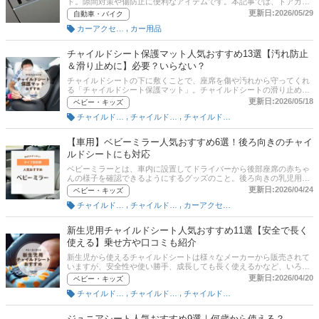
ド。隙間対策や傷防止に便利なアイテムです。本記事では、ドアガー
ドの選び方とおすすめ商品をご紹介。モールタイプやフィルムタイプ
更新日:2026/05/29
自動車・バイク
など、手軽に貼り付けられる商品や衝撃からしっかり守ってくれるも
,
カーアクセサリー
カー用品
のまで厳選しました。どれがいいか迷ったときは、通販サイトの人気
ランキングや口コミも参考にしてみてくださいね。
チャイルドシート保護マット人気おすすめ13選【汚れ防止
＆滑り止めに】必要？いらない？
チャイルドシートの下に敷くことで、座席を傷や汚れから守ってくれ
る「チャイルドシート保護マット」。チャイルドシートの滑り止めに
も役立ちます。100均や西松屋、バースディをはじめ、通販でもいろ
更新日:2026/05/18
ベビー・キッズ
いろな種類が販売されており、どれがいいか迷ってしまいますよね。
,
,
チャイルドシート便利グッズ
チャイルドシート（ベビー用）
チャイルドシート（幼児用）
この記事では、公認チャイルドシート指導員の加藤久美子さんへの取
材をもとに、チャイルドシート保護マットの選び方とおすすめ商品を
紹介。通販の人気ランキングやママたちが「買ってよかった！」とイ
【車用】ベビーミラー人気おすすめ6選！後ろ向きのチャイ
チオシする商品も口コミ付きで掲載します。
ルドシートにも対応
ベビーミラーとは、車内に設置してドライバーから後部座席の赤ちゃ
んの様子を確認できるようにするグッズのこと。後ろ向きの乳児用チ
ャイルドシートに座る赤ちゃんの様子も確認できるので、ベビーミラ
更新日:2026/04/24
ベビー・キッズ
ーがあれば運転中も安心です。100均などのアイテムを使って手作り
,
,
チャイルドシート便利グッズ
チャイルドシート（ベビー用）
カーアクセサリー
する人もいるようですが、赤ちゃんの上に落ちたら危ないので、きち
んとベビーミラーとして売られている商品を購入するようにしましょ
う。この記事では、公認チャイルドシート指導員の加藤久美子さんに
新生児用チャイルドシート人気おすすめ11選【安全で長く
取材のもと、ベビーミラーの選び方とおすすめ商品を紹介します。
使える】乗せ方や口コミも紹介
Amazonや楽天市場の人気ランキングも掲載しているので、売れ筋や
口コミもチェックしてくださいね。
新生児から使えるチャイルドシートは様々なメーカーから販売されて
いますが、安全性や使い勝手、成長しても長く使えるかなど、いろい
ろ気になりますよね。そこでこの記事では、公認チャイルドシート指
更新日:2026/04/20
ベビー・キッズ
導員である加藤久美子さんに取材のもと、新生児用チャイルドシート
,
,
チャイルドシート（ベビー用）
チャイルドシート（幼児用）
チャイルドシート（自動車）
の選び方とおすすめ商品を紹介！ 通販の人気ランキングや口コミも掲
載しています。さらに安全な乗せ方や乗せる向き、法律についても解
説するので、ぜひ参考にしてくださいね。
ジュニアシート人気おすすめ9選｜何歳から使える？