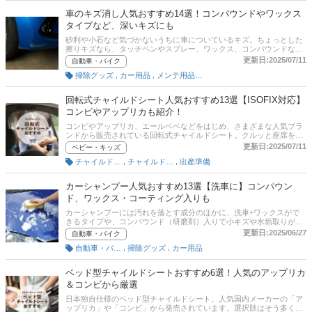
に吸着させるものなどさまざまな商品を厳選しました。後半には、通
車のキズ消し人気おすすめ14選！コンパウンドやワックス
販の人気ランキングや口コミ情報も掲載。ぜひ最後までチェックして
タイプなど、深いキズにも
くださいね。
砂利や小石など気づかないうちに車についているキズ。ちょっとした
擦りキズなら、タッチペンやスプレー、ワックス、コンパウンドなど
で自分で直すことができます。そこでこの記事では、車用キズ消しの
更新日:2025/07/11
自動車・バイク
選び方とおすすめ商品を紹介します。コーティングしてツヤだしでき
,
,
掃除グッズ
カー用品
メンテ用品（自動車・バイク）
るタイプなどもピックアップ。記事後半には、比較一覧表や通販サイ
トの最新人気ランキングも載せていますので、売れ筋や口コミもあわ
せてチェックしてみてください。
回転式チャイルドシート人気おすすめ13選【ISOFIX対応】
コンビやアップリカも紹介！
コンビやアップリカ、エールベベなどをはじめ、さまざまな人気ブラ
ンドから販売されている回転式チャイルドシート。クルッと座席をド
ア側に向けられるので「子供の乗せおろしがラク！」と多くのママや
更新日:2025/07/11
ベビー・キッズ
パパに人気を集めています。とくに乗せおろしに気を遣う、新生児や
,
,
チャイルドシート（ベビー用）
チャイルドシート（幼児用）
出産準備
首のすわっていない小さな赤ちゃんには必須ともいえる機能です。種
類が多くてどれがいいか分からない！ 商品選びで失敗したくない！
という方に向けて、この記事では公認チャイルドシート指導員の加藤
カーシャンプー人気おすすめ13選【洗車に】コンパウン
久美子さんへの取材をもとに、回転式チャイルドシートの選び方とお
ド、ワックス・コーティング入りも
すすめ商品を紹介します。Amazonなど通販の売れ筋人気ランキング
や、先輩ママたちが「買ってよかった！」とイチオシする商品も口コ
カーシャンプーには汚れを落とす成分のほかに、洗車+ワックスがで
ミ付きで掲載するので、ぜひ参考にしてくださいね。
きるタイプや、コンパウンド（研磨剤）入りで小キズや水垢取りがで
きる商品、撥水シャンプーなどがあり、ボディカラーやコーティング
更新日:2025/06/27
自動車・バイク
の種類ごとに推奨される商品は異なってきます。そこでここでは、カ
,
,
自動車・バイク用掃除グッズ
掃除グッズ
カー用品
ーシャンプーの選び方とおすすめ商品を紹介します。市販で人気のシ
ュアラスターやソナックスもピックアップ。後半には、比較一覧表や
通販サイトの最新人気ランキングもあるので、売れ筋や口コミとあわ
ベッド型チャイルドシートおすすめ6選！人気のアップリカ
せてチェックしてみてください。
＆コンビから厳選
日本独自仕様のベッド型チャイルドシート。人気国内メーカーの「ア
ップリカ」や「コンビ」から発売されています。選択肢はそう多くは