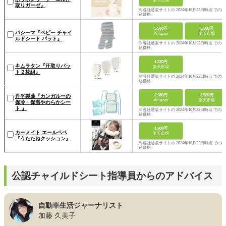
楽天市場
取りガーゼ』
※各社通販サイトの 2024年10月22日時点 での税
込価格
5,500円
5,500円
パシーマ『ベビー チャイ
Amazon
楽天市場
ルドシート パット』
※各社通販サイトの 2024年10月22日時点 での税
込価格
1,320円
キムラタン『汗取りパッ
楽天市場
ト２枚組』
※各社通販サイトの 2024年10月22日時点 での税
込価格
2,980円
2,980円
丹平製薬『カンガルーの
Amazon
楽天市場
保冷・保温やわらかシー
ト 』
※各社通販サイトの 2024年10月22日時点 での税
込価格
1,980円
カーメイト エールベベ
楽天市場
『うたたねクッション』
※各社通販サイトの 2024年10月22日時点 での税
込価格
公認チャイルドシート指導員からのアドバイス
自動車生活ジャーナリスト
加藤 久美子