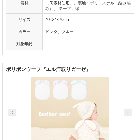
素材
（R)素材使用）、裏地：ポリエステル（絡み編
み）、 テープ：綿
サイズ
40×24×70cm
カラー
ピンク、ブルー
対象年齢
-
ボリボンウーフ『エル汗取りガーゼ』