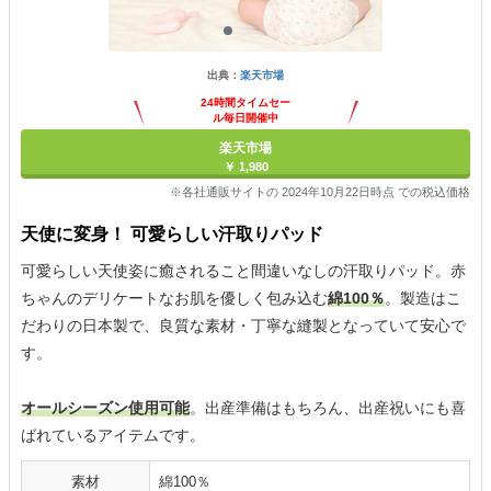
出典：
楽天市場
24時間タイムセー
ル毎日開催中
楽天市場
￥ 1,980
※各社通販サイトの 2024年10月22日時点 での税込価格
天使に変身！ 可愛らしい汗取りパッド
可愛らしい天使姿に癒されること間違いなしの汗取りパッド。赤
ちゃんのデリケートなお肌を優しく包み込む
綿100％
。製造はこ
だわりの日本製で、良質な素材・丁寧な縫製となっていて安心で
す。
オールシーズン使用可能
。出産準備はもちろん、出産祝いにも喜
ばれているアイテムです。
素材
綿100％