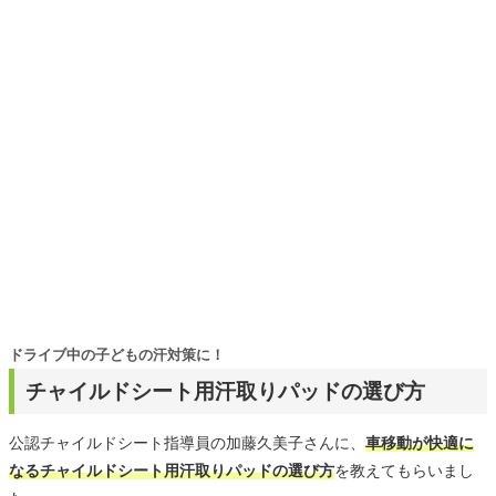
ーツ選びに自信あり。鋭い目線で商品を見極め、少しでも
ンテナンス、カスタム、海外車事情など）の記事を年間
日々の生活が豊かになるものを紹介します。
300本以上寄稿している。 また、（一財）日本交通安全教
育普及協会公認チャイルドシート指導員としてチャイルド
シートの正しい装着や子連れドライブの楽しみ方と危険回
避に関する講演、啓発活動なども積極的に行っている。
ドライブ中の子どもの汗対策に！
チャイルドシート用汗取りパッドの選び方
公認チャイルドシート指導員の加藤久美子さんに、
車移動が快適に
なるチャイルドシート用汗取りパッドの選び方
を教えてもらいまし