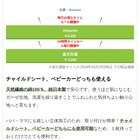
出典：
Amazon
毎日お得なタイム
セール開催中
Amazon
￥5,500
24時間タイムセー
ル毎日開催中
楽天市場
￥ 5,500
※各社通販サイトの 2024年10月22日時点 での税込価格
チャイルドシート、ベビーカーどっちも使える
天然繊維の綿100％、純日本製
で安心です。使うほど肌になじむ
ガーゼ生地。洗濯を繰り返すことでふわふわと気持ちよい触り心
地へと育ちます。
パパ・ママにも嬉しい立体加工のため、取り付けが簡単！
チャイ
ルドシート、ベビーカーどちらにも使用可能
なため、１枚持って
おくだけでとても便利です。