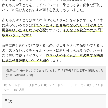
赤ちゃんや子どもをチャイルドシートに乗せるときに便利な汗取り
パッドの選び方とおすすめ商品を教えてもらいました。
赤ちゃんや子どもは大人に比べてたくさん汗をかきます。とくに車
に乗っているときは
汗でムレたり、あせもになったり、汗が冷えて
風邪をひいたりしないか心配
ですよね。
そんなとき役立つのが「汗
取りパッド」です！
背中に差し込むだけで使えるもの、ジェルを入れて保冷ができるも
の、ズレないようチャイルドシートに取り付けられるもの、ハーネ
スに巻いて使うタイプなど、
赤ちゃんや子どもが、車の中でも快適
に過ごせる汗取りパッドを紹介
します。
本記事はプロモーションが含まれています。2024年10月24日に記事を更新しました
（公開日2019年08月08日）
#チャイルドシート便利グッズ
#チャイルドシート（ベビー用）
#チャイルド
シート（幼児用）
目次