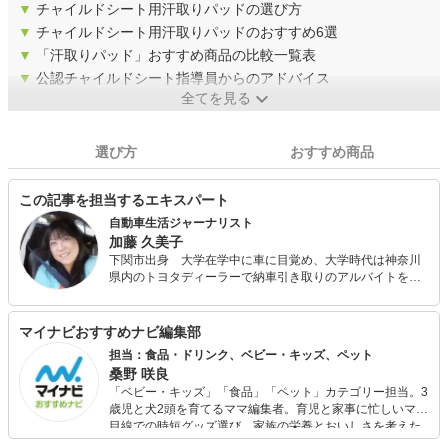
▼
チャイルドシート用汗取りパッドの選び方
▼
チャイルドシート用汗取りパッドのおすすめ6選
▼
「汗取りパッド」おすすめ商品の比較一覧表
▼
公認チャイルドシート指導員からのアドバイス
全てを見る
選び方
おすすめ商品
この記事を担当するエキスパート
自動車生活ジャーナリスト
加藤 久美子
下関市出身 大学在学中に車に目覚め、大学時代は神奈川
県内のトヨタディーラーで納車引き取りのアルバイトを経
験。大学卒業後、日刊自動車新聞社に編集記者として入
社。 1989年FIA 公認のクロスカントリーラリー「オースト
ラリアン・サファリ」に出場。 1995年会社を辞めてフリー
マイナビおすすめナビ編集部
ランスの道へ。 1999-2000日本カー・オブ・ザ・イヤー選
担当：食品・ドリンク、ベビー・キッズ、ペット
考委員。 2000年に第一子出産後、妊婦のシートベルト着用
桑野 咲良
を推進する会を立ち上げ、チャイルドシートと共に胎児と
「ベビー・キッズ」「食品」「ペット」カテゴリー担当。3
赤ちゃんの命を守る啓発活動を展開している。 月刊誌
歳児と犬2頭を育てるママ編集者。育児と家事に忙しいママ
『MONOQLO』（晋遊舎）、All About、citrus、オートック
目線での時短グッズ選び、家族の栄養とおいしさを考えた
ワン、乗りものニュース、くるまのニュース、JAFMATEな
食品選び、束の間のリラックスタイムを楽しむためのスイ
どに自動車生活関連（運転マナー、車の税金、維持費、メ