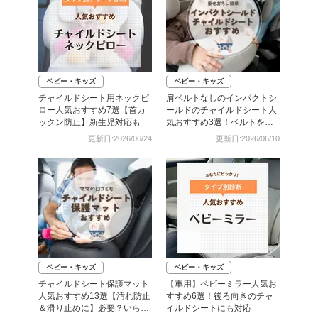
ベビー・キッズ
ベビー・キッズ
チャイルドシート用ネックピ
肩ベルトなしのインパクトシ
ロー人気おすすめ7選【首カ
ールドのチャイルドシート人
ックン防止】新生児対応も
気おすすめ3選！ベルトを嫌
がる＆抜け出す悩みも解消
更新日:2026/06/24
更新日:2026/06/10
ベビー・キッズ
ベビー・キッズ
チャイルドシート保護マット
【車用】ベビーミラー人気お
人気おすすめ13選【汚れ防止
すすめ6選！後ろ向きのチャ
＆滑り止めに】必要？いらな
イルドシートにも対応