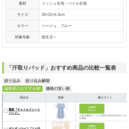
素材
メッシュ生地・パイル生地
サイズ
20×22×6.3cm
カラー
ベージュ、ブルー
対象年齢
新生児～
「汗取りパッド」おすすめ商品の比較一覧表
絞り込み
絞り込み解除
編集部のおすすめ順
価格の安い順
商品名
画像
購入サイト
1,940円
豊富『チャイルドシート
Amazon
パッド』
※各社通販サイトの 2024年10月22日時点 での税
込価格
1,980円
ボリボンウーフ『エル汗