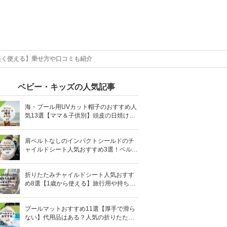
長く使える】乗せ方や口コミも紹介
ベビー・キッズの人気記事
海・プール用UVカット帽子のおすすめ人
気13選【ママ＆子供別】頭皮の日焼け対
策に
肩ベルトなしのインパクトシールドのチ
ャイルドシート人気おすすめ3選！ベルト
を嫌がる＆抜け出す悩みも解消
折りたたみチャイルドシート人気おすす
め8選【1歳から使える】旅行用や持ち運
びに！
プールマットおすすめ11選【厚手で滑ら
ない】代用品はある？人気の折りたたみ
式も