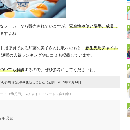
5
なメーカーから販売されていますが、
安全性や使い勝手、成長し
6
ますよね。
7
ト指導員である加藤久美子さんに取材のもと、
新生児用チャイル
通販の人気ランキングや口コミも掲載しています。
8
ついても解説
するので、ぜひ参考にしてくださいね。
4月20日に記事を更新しました（公開日2019年06月14日）
9
シート（幼児用）
#チャイルドシート（自動車）
1
着用必須