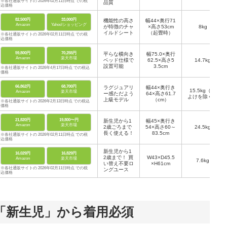
※各社通販サイトの 2026年02月11日時点 での税
品質
込価格
82,500円
33,000円
機能性の高さ
幅44×奥行71
Amazon
Yahoo!ショッピング
が特徴のチャ
×高さ53cm
8kg
イルドシート
（起畳時）
※各社通販サイトの 2026年02月11日時点 での税
込価格
59,800円
70,255円
平らな横向き
幅75.0×奥行
Amazon
楽天市場
ベッド仕様で
62.5×高さ5
14.7kg
設置可能
3.5cm
※各社通販サイトの 2026年4月17日時点 での税込
価格
66,862円
68,700円
ラグジュアリ
幅44×奥行き
15.5kg（日
Amazon
楽天市場
ー感ただよう
64×高さ61.7
よけを除く）
上級モデル
（cm）
※各社通販サイトの 2026年2月13日時点 での税込
価格
21,820円
19,800〜円
新生児から1
幅45×奥行き
Amazon
楽天市場
2歳ごろまで
54×高さ60～
24.5kg
長く使える！
83.5cm
※各社通販サイトの 2026年02月11日時点 での税
込価格
新生児から1
16,029円
16,829円
2歳まで！ 買
W43×D45.5
Amazon
楽天市場
7.6kg
い替え不要ロ
×H61cm
※各社通販サイトの 2026年02月11日時点 での税
ングユース
込価格
「新生児」から着用必須