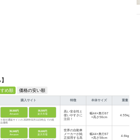
ら】
すすめ順
価格の安い順
購入サイト
特徴
本体サイズ
重量
38,500円
38,500円
高い安全性と
幅44×奥行67
Amazon
楽天市場
使いやすさに
4.55kg
×高さ56cm
注目！
※各社通販サイトの 2026年02月11日時点 での税
込価格
世界の自動車
36,049円
39,600円
メーカーが純
幅44×奥行67
Amazon
楽天市場
4.6kg
正採用する高
×高さ58cm