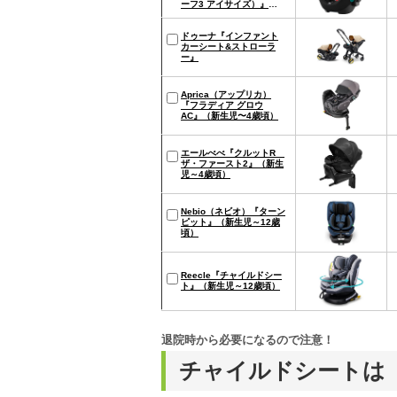
ーフ3 アイサイズ）』
（新生児～15カ月頃）
ドゥーナ『インファント
カーシート&ストローラ
ー』
Aprica（アップリカ）
『フラディア グロウ
AC』（新生児〜4歳頃）
エールべべ『クルットR
ザ・ファースト2』（新生
児～4歳頃）
Nebio（ネビオ）『ターン
ピット』（新生児～12歳
頃）
Reecle『チャイルドシー
ト』（新生児～12歳頃）
退院時から必要になるので注意！
チャイルドシートは