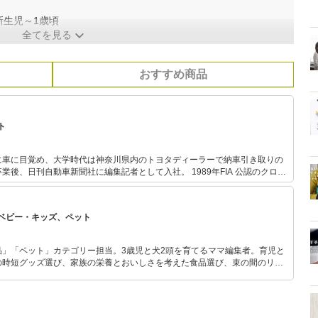
新生児～1歳頃
全てを見る
おすすめ商品
ト
に車に目覚め、大学時代は神奈川県内のトヨタディーラーで納車引き取りの
自動車新聞社に編集記者として入社。 1989年FIA 公認のクロス
トラリアン・サファリ」に出場。 1995年会社を辞めてフリーランスの道
本カー・オブ・ザ・イヤー選考委員。 2000年に第一子出産後、妊婦のシートベル
ち上げ、チャイルドシートと共に胎児と赤ちゃんの命を守る啓発活動を展開
ベビー・キッズ、ペット
AFMATEなどに自動車生活関連（運転マナー、車の税金、維持費、メンテナ
の記事を年間300本以上寄稿している。 また、（一財）日本交通
品」「ペット」カテゴリー担当。3歳児と犬2頭を育てるママ編集者。育児と
ャイルドシート指導員としてチャイルドシートの正しい装着や子連れドライ
の時短グッズ選び、家族の栄養とおいしさを考えた食品選び、束の間のリラ
に関する講演、啓発活動なども積極的に行っている。
めのスイーツ選びに自信あり。鋭い目線で商品を見極め、少しでも日々の生
介します。