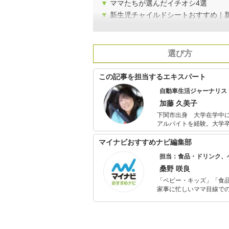
▼
ママたちが選んだイチオシ4選
▼
新生児チャイルドシートおすすめ｜
選び方
この記事を担当するエキスパート
自動車生活ジャーナリス
加藤 久美子
下関市出身 大学在学中
アルバイトを経験。大学卒業後、日刊
カントリーラリー「オース
へ。 1999-2000日
マイナビおすすめナビ編集部
ト着用を推進する会を立
担当：食品・ドリンク、
している。 月刊誌『MONOQLO』（晋遊舎）、All About、citrus、オートックワン、乗りものニュー
ス、くるまのニュース、J
桑野 咲良
ンス、カスタム、海外車事情など）
「ベビー・キッズ」「食
安全教育普及協会公認チ
家事に忙しいママ目線で
ブの楽しみ方と危険回避
ックスタイムを楽しむた
活が豊かになるものを紹