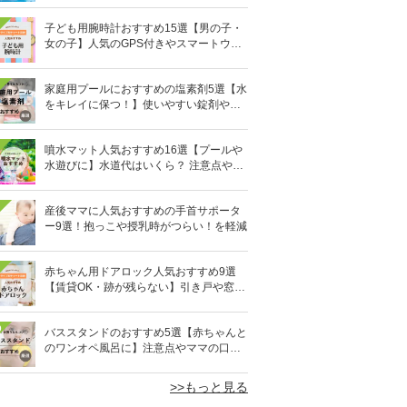
子ども用腕時計おすすめ15選【男の子・
女の子】人気のGPS付きやスマートウォ
ッチも
家庭用プールにおすすめの塩素剤5選【水
をキレイに保つ！】使いやすい錠剤やパ
ウダーなど
噴水マット人気おすすめ16選【プールや
水遊びに】水道代はいくら？ 注意点やデ
メリットも解説
産後ママに人気おすすめの手首サポータ
ー9選！抱っこや授乳時がつらい！を軽減
赤ちゃん用ドアロック人気おすすめ9選
【賃貸OK・跡が残らない】引き戸や窓対
策にも
0
バススタンドのおすすめ5選【赤ちゃんと
のワンオペ風呂に】注意点やママの口コ
ミも！
>>もっと見る