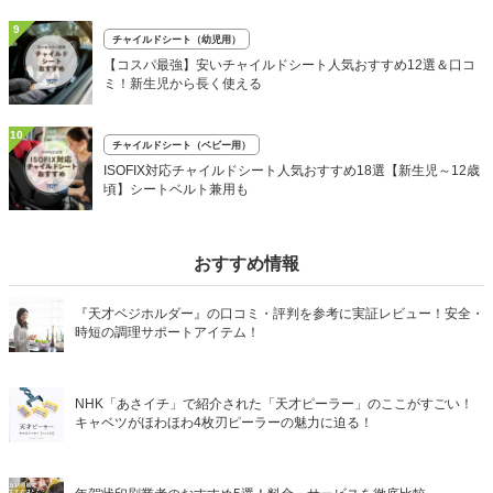
9
チャイルドシート（幼児用）
【コスパ最強】安いチャイルドシート人気おすすめ12選＆口コ
ミ！新生児から長く使える
10
チャイルドシート（ベビー用）
ISOFIX対応チャイルドシート人気おすすめ18選【新生児～12歳
頃】シートベルト兼用も
おすすめ情報
『天才ベジホルダー』の口コミ・評判を参考に実証レビュー！安全・
時短の調理サポートアイテム！
NHK「あさイチ」で紹介された「天才ピーラー」のここがすごい！
キャベツがほわほわ4枚刃ピーラーの魅力に迫る！