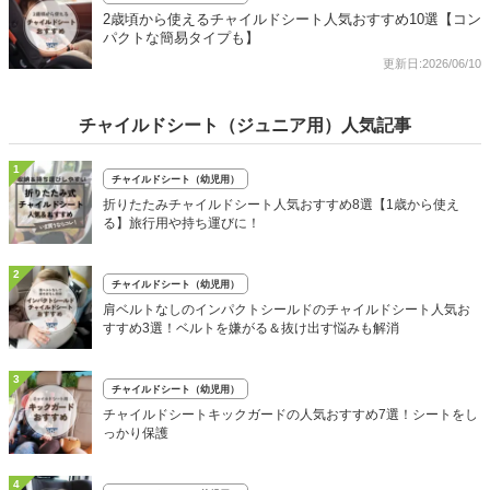
2歳頃から使えるチャイルドシート人気おすすめ10選【コン
パクトな簡易タイプも】
更新日:2026/06/10
チャイルドシート（ジュニア用）人気記事
1
チャイルドシート（幼児用）
折りたたみチャイルドシート人気おすすめ8選【1歳から使え
る】旅行用や持ち運びに！
2
チャイルドシート（幼児用）
肩ベルトなしのインパクトシールドのチャイルドシート人気お
すすめ3選！ベルトを嫌がる＆抜け出す悩みも解消
3
チャイルドシート（幼児用）
チャイルドシートキックガードの人気おすすめ7選！シートをし
っかり保護
4