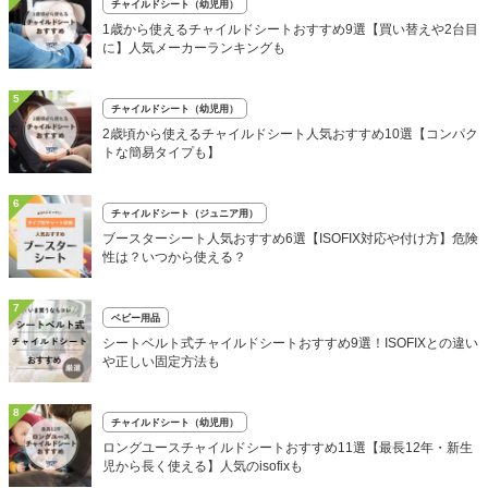
チャイルドシート（幼児用）
1歳から使えるチャイルドシートおすすめ9選【買い替えや2台目
に】人気メーカーランキングも
5
チャイルドシート（幼児用）
2歳頃から使えるチャイルドシート人気おすすめ10選【コンパク
トな簡易タイプも】
6
チャイルドシート（ジュニア用）
ブースターシート人気おすすめ6選【ISOFIX対応や付け方】危険
性は？いつから使える？
7
ベビー用品
シートベルト式チャイルドシートおすすめ9選！ISOFIXとの違い
や正しい固定方法も
8
チャイルドシート（幼児用）
ロングユースチャイルドシートおすすめ11選【最長12年・新生
児から長く使える】人気のisofixも