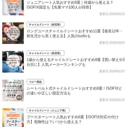
ジュニアシート人気おすすめ9選｜何歳から使える？
ISOFIX固定も【先輩ママ100人が回答】
更新日:2026/04/13
チャイルドシート（幼児用）
ロングユースチャイルドシートおすすめ11選【最長12年・
新生児から長く使える】人気のisofixも
更新日:2026/03/23
チャイルドシート（幼児用）
1歳から使えるチャイルドシートおすすめ9選【買い替えや2
台目に】人気メーカーランキングも
更新日:2026/01/27
ベビー用品
シートベルト式チャイルドシートおすすめ9選！ISOFIXと
の違いや正しい固定方法も
更新日:2026/01/15
チャイルドシート（ジュニア用）
ブースターシート人気おすすめ6選【ISOFIX対応や付け
方】危険性は？いつから使える？