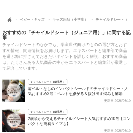
ベビー・キッズ
キッズ用品（小学生）
チャイルドシート（ジ
おすすめの「チャイルドシート（ジュニア用）」に関する記
事
チャイルドシートのなかでも、学童世代向けのものの選び方とおす
すめ情報、関連情報をお届けします。エキスパートと編集部で商品
を選ぶ際に押さえておきたいポイントを詳しく解説、おすすめ商品
は、たくさんある人気商品の中からエキスパートと編集部が厳選し
て紹介しています。
チャイルドシート（幼児用）
肩ベルトなしのインパクトシールドのチャイルドシート人
気おすすめ3選！ベルトを嫌がる＆抜け出す悩みも解消
更新日:2026/06/10
チャイルドシート（幼児用）
2歳頃から使えるチャイルドシート人気おすすめ10選【コン
パクトな簡易タイプも】
更新日:2026/06/10