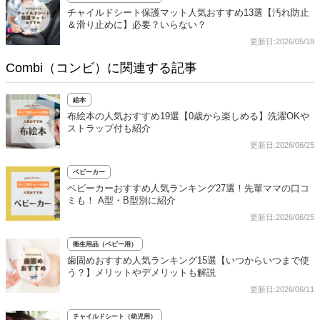
チャイルドシート保護マット人気おすすめ13選【汚れ防止
＆滑り止めに】必要？いらない？
更新日:2026/05/18
Combi（コンビ）に関連する記事
絵本
布絵本の人気おすすめ19選【0歳から楽しめる】洗濯OKや
ストラップ付も紹介
更新日:2026/06/25
ベビーカー
ベビーカーおすすめ人気ランキング27選！先輩ママの口コ
ミも！ A型・B型別に紹介
更新日:2026/06/25
衛生用品（ベビー用）
歯固めおすすめ人気ランキング15選【いつからいつまで使
う？】メリットやデメリットも解説
更新日:2026/06/11
チャイルドシート（幼児用）