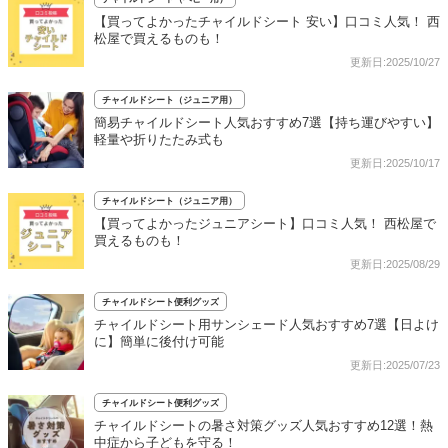
【買ってよかったチャイルドシート 安い】口コミ人気！ 西
松屋で買えるものも！
更新日:2025/10/27
チャイルドシート（ジュニア用）
簡易チャイルドシート人気おすすめ7選【持ち運びやすい】
軽量や折りたたみ式も
更新日:2025/10/17
チャイルドシート（ジュニア用）
【買ってよかったジュニアシート】口コミ人気！ 西松屋で
買えるものも！
更新日:2025/08/29
チャイルドシート便利グッズ
チャイルドシート用サンシェード人気おすすめ7選【日よけ
に】簡単に後付け可能
更新日:2025/07/23
チャイルドシート便利グッズ
チャイルドシートの暑さ対策グッズ人気おすすめ12選！熱
中症から子どもを守る！