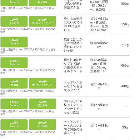
8.0cm（背面
Amazon
楽天市場
で広い範囲を
500g
縦：56.5c
保護できる
※各社通販サイトの 2026年5月7日時点 での税込
m、座面縦：
価格
46.0cm）
滑り止め効果
縦90×幅45c
2,750円
2,750円
はないのでIS
m（背面縦：
楽天市場
Yahoo!ショッピング
159g
OFIXに使用
40cm、座面
※各社通販サイトの 2025年2月27日時点 での税込
して
縦：40cm）
価格
飲みこぼしが
4,780円
ほかの座席に
縦105×幅52
Amazon
771g
流れにくいト
cm
※各社通販サイトの 2025年2月27日時点 での税込
レイ型
価格
耐久性3倍ア
縦123×幅47
2,680円
ップ！ 収納
cm（背面
Amazon
680g
力抜群のチャ
縦：58cm、
※各社通販サイトの 2025年2月27日時点 での税込
イルドシート
座面縦：43c
価格
m）
4,290円
4,664円
ヘッドレスト
縦45×幅41c
Amazon
Yahoo!ショッピング
がなくても使
490g
m
えるタイプ
※各社通販サイトの 2026年5月7日時点 での税込
価格
やわらかい素
2,999円
2,619円
材でチャイル
縦45×幅40c
Amazon
楽天市場
-
ドシートをし
m
※各社通販サイトの 2026年5月7日時点 での税込
っかり固定
価格
チャイルドシ
2,970円
2,970円
ートのズレを
縦45×幅38c
Amazon
楽天市場
55g
防ぐ薄型の保
m
※各社通販サイトの 2025年2月27日時点 での税込
護シート
価格