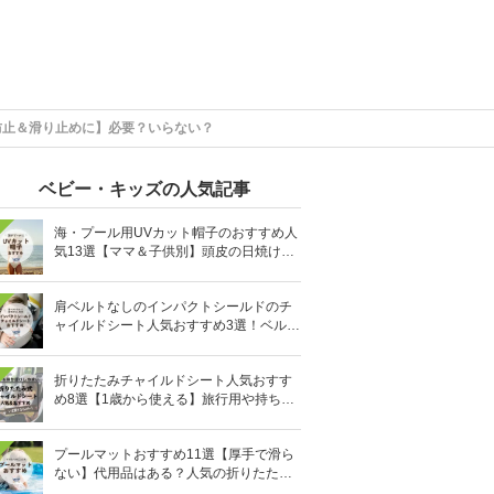
防止＆滑り止めに】必要？いらない？
ベビー・キッズの人気記事
海・プール用UVカット帽子のおすすめ人
気13選【ママ＆子供別】頭皮の日焼け対
策に
肩ベルトなしのインパクトシールドのチ
ャイルドシート人気おすすめ3選！ベルト
を嫌がる＆抜け出す悩みも解消
折りたたみチャイルドシート人気おすす
め8選【1歳から使える】旅行用や持ち運
びに！
プールマットおすすめ11選【厚手で滑ら
ない】代用品はある？人気の折りたたみ
式も