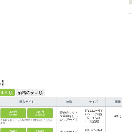
ら】
すすめ順
価格の安い順
購入サイト
特徴
サイズ
重量
縦122.0×幅4
2,163円
3,807円
厚めのマット
7.0cm（背面
Amazon
楽天市場
で座面をしっ
499g
縦：57.0c
かりガード！
※各社通販サイトの 2025年2月27日時点 での税込
m、座面縦：
価格
45.0cm）
縦106.5×幅4
2,640円
2,640円
大きめサイズ