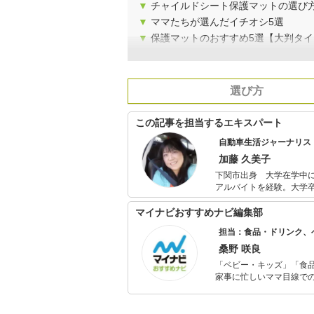
▼
チャイルドシート保護マットの選び
▼
ママたちが選んだイチオシ5選
▼
保護マットのおすすめ5選【大判タイ
選び方
この記事を担当するエキスパート
自動車生活ジャーナリス
加藤 久美子
下関市出身 大学在学中
アルバイトを経験。大学卒業後、日刊
カントリーラリー「オース
へ。 1999-2000日
マイナビおすすめナビ編集部
ト着用を推進する会を立
担当：食品・ドリンク、
している。 月刊誌『MONOQLO』（晋遊舎）、All About、citrus、オートックワン、乗りものニュー
ス、くるまのニュース、J
桑野 咲良
ンス、カスタム、海外車事情など）
「ベビー・キッズ」「食
安全教育普及協会公認チ
家事に忙しいママ目線で
ブの楽しみ方と危険回避
ックスタイムを楽しむた
活が豊かになるものを紹