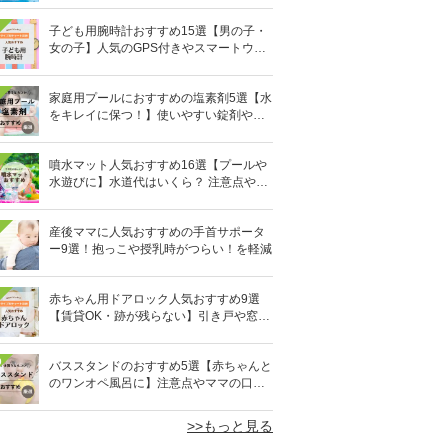
子ども用腕時計おすすめ15選【男の子・
女の子】人気のGPS付きやスマートウォ
ッチも
家庭用プールにおすすめの塩素剤5選【水
をキレイに保つ！】使いやすい錠剤やパ
ウダーなど
噴水マット人気おすすめ16選【プールや
水遊びに】水道代はいくら？ 注意点やデ
メリットも解説
産後ママに人気おすすめの手首サポータ
ー9選！抱っこや授乳時がつらい！を軽減
赤ちゃん用ドアロック人気おすすめ9選
【賃貸OK・跡が残らない】引き戸や窓対
策にも
0
バススタンドのおすすめ5選【赤ちゃんと
のワンオペ風呂に】注意点やママの口コ
ミも！
>>もっと見る