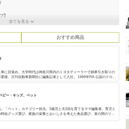
方
プ】
全てを見る
おすすめ商品
ト
に車に目覚め、大学時代は神奈川県内のトヨタディーラーで納車引き取りの
自動車新聞社に編集記者として入社。 1989年FIA 公認のクロス
トラリアン・サファリ」に出場。 1995年会社を辞めてフリーランスの道
本カー・オブ・ザ・イヤー選考委員。 2000年に第一子出産後、妊婦のシートベル
ち上げ、チャイルドシートと共に胎児と赤ちゃんの命を守る啓発活動を展開
ベビー・キッズ、ペット
AFMATEなどに自動車生活関連（運転マナー、車の税金、維持費、メンテナ
の記事を年間300本以上寄稿している。 また、（一財）日本交通
品」「ペット」カテゴリー担当。3歳児と犬2頭を育てるママ編集者。育児と
ャイルドシート指導員としてチャイルドシートの正しい装着や子連れドライ
の時短グッズ選び、家族の栄養とおいしさを考えた食品選び、束の間のリラ
に関する講演、啓発活動なども積極的に行っている。
めのスイーツ選びに自信あり。鋭い目線で商品を見極め、少しでも日々の生
介します。