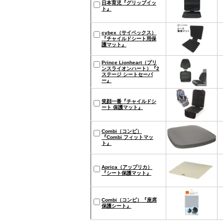
日本育児『グリップイッ
ト』
cybex（サイベックス）
『チャイルドシート用保
護マット』
Prince Lionheart（プリ
ンスライオンハート）『2
ステージ シートセーバ
ー』
笑顔一番『チャイルドシ
ート 保護マット』
Combi（コンビ）
『Combi フィットマッ
ト』
Aprica（アップリカ）
『シート保護マット』
Combi（コンビ）『座席
保護シート』