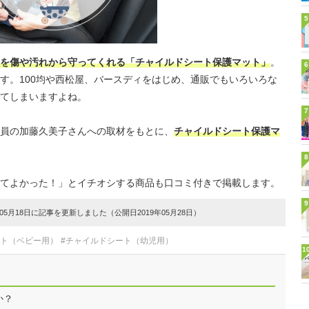
5
を傷や汚れから守ってくれる「チャイルドシート保護マット」
。
6
す。100均や西松屋、バースディをはじめ、通販でもいろいろな
てしまいますよね。
7
員の加藤久美子さんへの取材をもとに、
チャイルドシート保護マ
8
てよかった！」とイチオシする商品も口コミ付きで掲載します。
9
5月18日に記事を更新しました（公開日2019年05月28日）
ート（ベビー用）
#チャイルドシート（幼児用）
1
か？