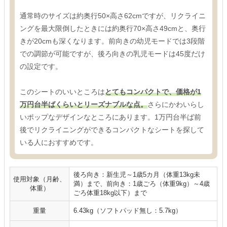
通常時のサイズは約奥行50×高さ62cmですが、リクライニ
ングを最大限倒したときには約奥行70×高さ49cmと、奥行
きが20cmも深くなります。前向きの幼児モードでは3段階
での調節が可能ですが、後ろ向きの乳児モードは45度だけ
の設定です。
このシートのいいところは
とてもコンパクトで、価格が1
万円台半ばくらいとリーズナブルな点。
さらにかわいらし
いポップなデザインなところにあります。1万円台半ば前
後でリクライニングができるコンパクトなシートを探して
いる人におすすめです。
後ろ向き：新生児～1歳5カ月（体重13kg未
使用対象（月齢、
満）まで、前向き：1歳ごろ（体重9kg）～4歳
体重）
ごろ体重18kg以下）まで
重量
6.43kg（ソフトパッド無し：5.7kg）