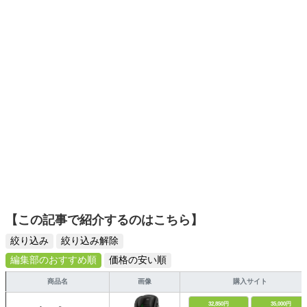
ーツ選びに自信あり。鋭い目線で商品を見極め、少しでも
ンテナンス、カスタム、海外車事情など）の記事を年間
日々の生活が豊かになるものを紹介します。
300本以上寄稿している。 また、（一財）日本交通安全教
育普及協会公認チャイルドシート指導員としてチャイルド
シートの正しい装着や子連れドライブの楽しみ方と危険回
避に関する講演、啓発活動なども積極的に行っている。
【この記事で紹介するのはこちら】
絞り込み
絞り込み解除
編集部のおすすめ順
価格の安い順
商品名
画像
購入サイト
32,850円
35,000円