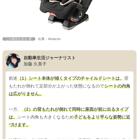
出典：Amazon
この商品を見る
自動車生活ジャーナリスト
加藤 久美子
前述
（1）シート本体が傾くタイプのチャイルドシートは、
背
もたれが倒れて足部分が上がった状態になるので
シートの内角
は広がりません。
一方、
（2）の背もたれが倒れて同時に座面が前に出るタイプ
は、
シート内角も大きくなるため
子どもをより平らな姿勢に近
づけます。