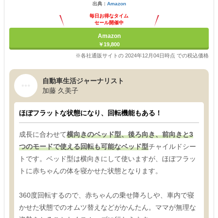
出典：
Amazon
毎日お得なタイム
セール開催中
Amazon
￥19,800
※各社通販サイトの 2024年12月04日時点 での税込価格
自動車生活ジャーナリスト
加藤 久美子
ほぼフラットな状態になり、回転機能もある！
成長に合わせて
横向きのベッド型、後ろ向き、前向きと3
つのモードで使える回転も可能なベッド型
チャイルドシー
トです。ベッド型は横向きにして使いますが、ほぼフラッ
トに赤ちゃんの体を寝かせた状態となります。
360度回転するので、赤ちゃんの乗せ降ろしや、車内で寝
かせた状態でのオムツ替えなどがかんたん。ママが無理な