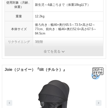
使用対象（月齢、
新生児～4歳ごろまで（体重18kg以下）
体重）
重量
12.2kg
後ろ向き：幅46×奥行65.5～73.5×高さ62～
本体サイズ
77cm、前向き：幅46×奥行52.6×高さ67.5～
84.5cm
リクライニング
3段階
ISOFIX対応
対応
全てを見る
Joie（ジョイー）『tilt（チルト）』