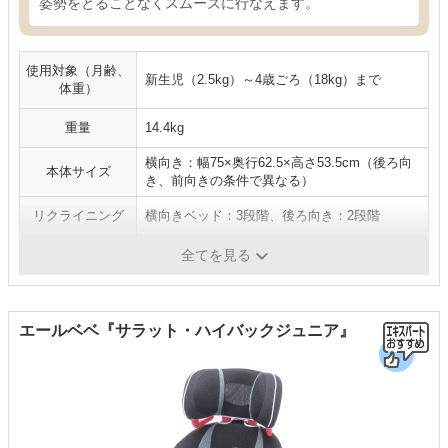
姿勢をとることなくスムーズに行なえます。
使用対象（月齢、
新生児（2.5kg）～4歳ごろ（18kg）まで
体重）
重量
14.4kg
横向き：幅75×奥行62.5×高さ53.5cm（後ろ向
本体サイズ
き、前向きの条件で異なる）
リクライニング
横向きベッド：3段階、後ろ向き：2段階
ISOFIX対応
対応
全てを見る
エールベベ『サラット・ハイバックジュニア』