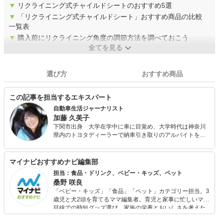
▼
リクライニング式チャイルドシートのおすすめ5選
▼
「リクライニング式チャイルドシート」おすすめ商品の比較
一覧表
▼
購入前にリクライニング角度の調節方法を調べておこう
全てを見る
選び方
おすすめ商品
この記事を担当するエキスパート
自動車生活ジャーナリスト
加藤 久美子
下関市出身 大学在学中に車に目覚め、大学時代は神奈川
県内のトヨタディーラーで納車引き取りのアルバイトを経
験。大学卒業後、日刊自動車新聞社に編集記者として入
社。 1989年FIA 公認のクロスカントリーラリー「オースト
ラリアン・サファリ」に出場。 1995年会社を辞めてフリー
マイナビおすすめナビ編集部
ランスの道へ。 1999-2000日本カー・オブ・ザ・イヤー選
担当：食品・ドリンク、ベビー・キッズ、ペット
考委員。 2000年に第一子出産後、妊婦のシートベルト着用
桑野 咲良
を推進する会を立ち上げ、チャイルドシートと共に胎児と
「ベビー・キッズ」「食品」「ペット」カテゴリー担当。3
赤ちゃんの命を守る啓発活動を展開している。 月刊誌
歳児と犬2頭を育てるママ編集者。育児と家事に忙しいママ
『MONOQLO』（晋遊舎）、All About、citrus、オートック
目線での時短グッズ選び、家族の栄養とおいしさを考えた
ワン、乗りものニュース、くるまのニュース、JAFMATEな
食品選び、束の間のリラックスタイムを楽しむためのスイ
どに自動車生活関連（運転マナー、車の税金、維持費、メ