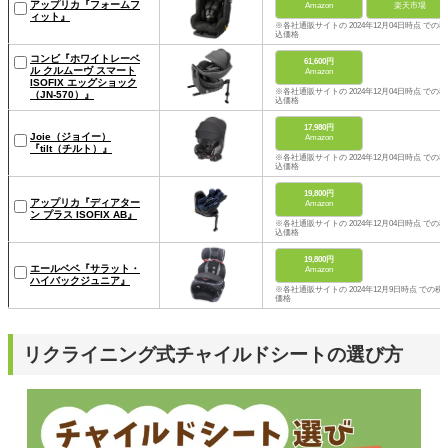
アップリカ『フォームフ
Amazon
楽天市場
ィット』
※各社通販サイトの 2024年12月04日時点 での税
込価格
コンビ『ホワイトレーベ
61,600円
ル クルムーヴ スマート
Amazon
ISOFIX エッグショック
※各社通販サイトの 2024年12月04日時点 での税
（JN-570）』
込価格
17,980円
Joie（ジョイー）
Amazon
『tilt（チルト）』
※各社通販サイトの 2024年12月04日時点 での税
込価格
19,800円
アップリカ『ディアター
Amazon
ン プラス ISOFIX AB』
※各社通販サイトの 2024年12月04日時点 での税
込価格
19,800円
エールベベ『サラット・
Amazon
ハイバックジュニア』
※各社通販サイトの 2024年12月9日時点 での税
価格
リクライニング式チャイルドシートの選び方