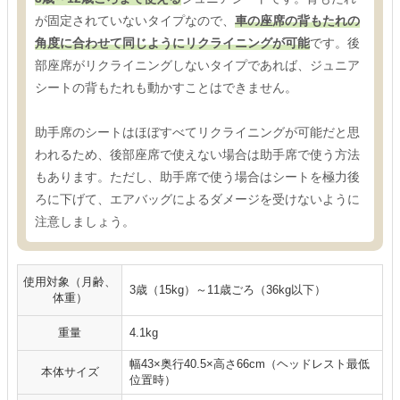
が固定されていないタイプなので、
車の座席の背もたれの
角度に合わせて同じようにリクライニングが可能
です。後
部座席がリクライニングしないタイプであれば、ジュニア
シートの背もたれも動かすことはできません。
助手席のシートはほぼすべてリクライニングが可能だと思
われるため、後部座席で使えない場合は助手席で使う方法
もあります。ただし、助手席で使う場合はシートを極力後
ろに下げて、エアバッグによるダメージを受けないように
注意しましょう。
使用対象（月齢、
3歳（15kg）～11歳ごろ（36kg以下）
体重）
重量
4.1kg
幅43×奥行40.5×高さ66cm（ヘッドレスト最低
本体サイズ
位置時）