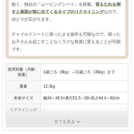
動く、独自の「ムービングシート」を搭載。
背もたれを倒
すと座面が前に出てくるタイプのリクライニング
なので、
ゆとりが広がります。
チャイルドシートに座ったまま操作も可能なので、眠った
お子さんを起こすことなくラクな角度に変えることが可能
です。
使用対象（月齢、
1歳ごろ（9kg）～11歳ごろ（36kg）まで
体重）
重量
12.3kg
本体サイズ
幅44～48.5×奥行51.5～58×高さ64.4～82cm
リクライニング
-
ISOFIX対応
対応
全てを見る