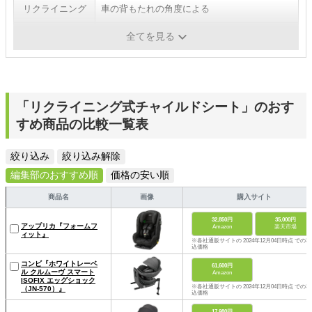
リクライニング
車の背もたれの角度による
ISOFIX対応
なし（シートベルト固定のみ）
全てを見る
「リクライニング式チャイルドシート」のおす
すめ商品の比較一覧表
絞り込み
絞り込み解除
編集部のおすすめ順
価格の安い順
商品名
画像
購入サイト
32,850円
35,000円
アップリカ『フォームフ
Amazon
楽天市場
ィット』
※各社通販サイトの 2024年12月04日時点 での税
込価格
コンビ『ホワイトレーベ
61,600円
ル クルムーヴ スマート
Amazon
ISOFIX エッグショック
※各社通販サイトの 2024年12月04日時点 での税
（JN-570）』
込価格
17,980円