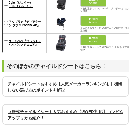
Joie（ジョイー）
Amazon
『tilt（チルト）』
※各社通販サイトの 2024年12月04日時点 での税
込価格
19,800円
アップリカ『ディアター
Amazon
ン プラス ISOFIX AB』
※各社通販サイトの 2024年12月04日時点 での税
込価格
19,800円
エールベベ『サラット・
Amazon
ハイバックジュニア』
※各社通販サイトの 2024年12月9日時点 での税
価格
そのほかのチャイルドシートはこちら！
チャイルドシートおすすめ【人気メーカーランキングも】後悔
しない選び方のポイントも解説
回転式チャイルドシート人気おすすめ【ISOFIX対応】コンビや
アップリカも紹介！