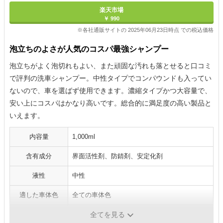
楽天市場
￥ 990
※各社通販サイトの 2025年06月23日時点 での税込価格
泡立ちのよさが人気のコスパ最強シャンプー
泡立ちがよく泡切れもよい、また頑固な汚れも落とせると口コミ
で評判の洗車シャンプー。中性タイプでコンパウンドも入ってい
ないので、車を選ばず使用できます。濃縮タイプかつ大容量で、
安い上にコスパはかなり高いです。総合的に満足度の高い製品と
いえます。
内容量
1,000ml
含有成分
界面活性剤、防錆剤、安定化剤
液性
中性
適した車体色
全ての車体色
コーティング車
〇
全てを見る