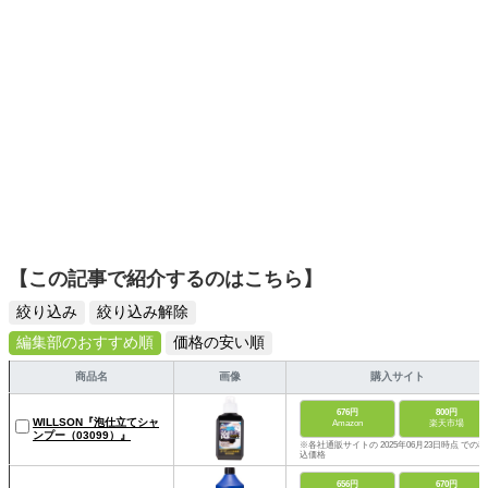
避に関する講演、啓発活動なども積極的に行っている。
【この記事で紹介するのはこちら】
絞り込み
絞り込み解除
編集部のおすすめ順
価格の安い順
商品名
画像
購入サイト
676円
800円
WILLSON『泡仕立てシャ
Amazon
楽天市場
ンプー（03099）』
※各社通販サイトの 2025年06月23日時点 での税
込価格
656円
670円