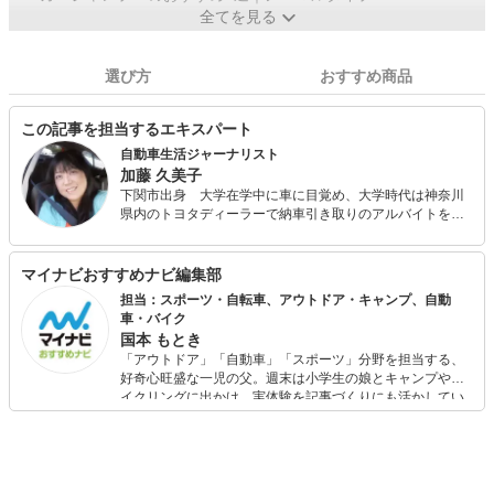
全てを見る
選び方
おすすめ商品
この記事を担当するエキスパート
自動車生活ジャーナリスト
加藤 久美子
下関市出身 大学在学中に車に目覚め、大学時代は神奈川
県内のトヨタディーラーで納車引き取りのアルバイトを経
験。大学卒業後、日刊自動車新聞社に編集記者として入
社。 1989年FIA 公認のクロスカントリーラリー「オースト
ラリアン・サファリ」に出場。 1995年会社を辞めてフリー
マイナビおすすめナビ編集部
ランスの道へ。 1999-2000日本カー・オブ・ザ・イヤー選
担当：スポーツ・自転車、アウトドア・キャンプ、自動
考委員。 2000年に第一子出産後、妊婦のシートベルト着用
車・バイク
を推進する会を立ち上げ、チャイルドシートと共に胎児と
国本 もとき
赤ちゃんの命を守る啓発活動を展開している。 月刊誌
「アウトドア」「自動車」「スポーツ」分野を担当する、
『MONOQLO』（晋遊舎）、All About、citrus、オートック
好奇心旺盛な一児の父。週末は小学生の娘とキャンプやサ
ワン、乗りものニュース、くるまのニュース、JAFMATEな
イクリングに出かけ、実体験を記事づくりにも活かしてい
どに自動車生活関連（運転マナー、車の税金、維持費、メ
ます。読者の「知りたい」を分かりやすく届けることをモ
ンテナンス、カスタム、海外車事情など）の記事を年間
ットーに、信頼できるコンテンツ制作に努めています。
300本以上寄稿している。 また、（一財）日本交通安全教
育普及協会公認チャイルドシート指導員としてチャイルド
シートの正しい装着や子連れドライブの楽しみ方と危険回