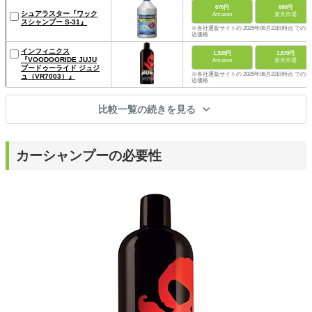
676円
680円
シュアラスター『ワック
Amazon
楽天市場
スシャンプー S-31』
※各社通販サイトの 2025年06月23日時点 での税
込価格
インフィニクス
1,328円
1,870円
『VOODOORIDE JUJU
Amazon
楽天市場
ブードゥーライド ジュジ
※各社通販サイトの 2025年06月23日時点 での税
ュ（VR7003）』
込価格
比較一覧の続きを見る
カーシャンプーの必要性