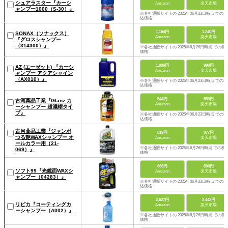
シュアラスター『カーシ
Amazon
楽天市場
ャンプー1000（S-30）』
※各社通販サイトの 2025年06月23日時点 での税
込価格
1,164円
1,240円
SONAX（ソナックス）
Amazon
楽天市場
『グロスシャンプー
（314300）』
※各社通販サイトの 2025年6月26日時点 での税
価格
1,009円
990円
AZ (エーゼット) 『カーシ
Amazon
楽天市場
ャンプー アクアシャイン
（AX010）』
※各社通販サイトの 2025年06月23日時点 での税
込価格
544円
580円
古河薬品工業『Glanz カ
Amazon
楽天市場
ーシャンプー 超濃縮タイ
プ』
※各社通販サイトの 2025年06月23日時点 での税
込価格
古河薬品工業『ジャンボ
619円
877円
つる艶WAXシャンプー オ
Amazon
楽天市場
ールカラー用（21-
※各社通販サイトの 2025年6月26日時点 での税
069）』
価格
666円
690円
ソフト99『光鏡面WAXシ
Amazon
楽天市場
ャンプー（04283）』
※各社通販サイトの 2025年06月23日時点 での税
込価格
2,627円
3,442円
リピカ『コーティングカ
Amazon
楽天市場
ーシャンプー（A002）』
※各社通販サイトの 2025年6月26日時点 での税
価格