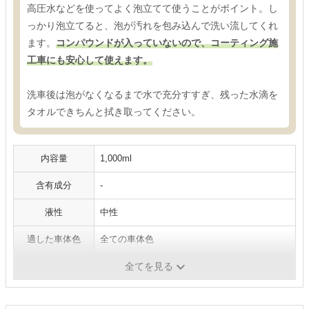
高圧水などを使ってよく泡立てて使うことがポイント。し
っかり泡立てると、泡が汚れを包み込んで洗い流してくれ
ます。
コンパウンドが入っていないので、コーティング施
工車にも安心して使えます。
洗車後は泡がなくなるまで水で充分すすぎ、残った水滴を
タオルできちんと拭き取ってください。
内容量
1,000ml
含有成分
-
液性
中性
適した車体色
全ての車体色
コーティング車
〇
全てを見る