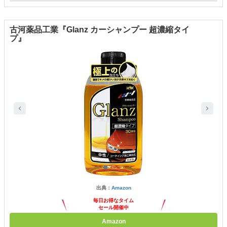
古河薬品工業『Glanz カーシャンプー 超濃縮タイ
プ』
出典：
Amazon
毎日お得なタイム
セール開催中
Amazon