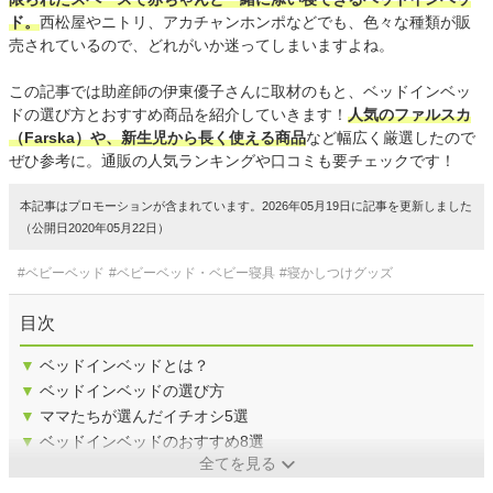
ド。
西松屋やニトリ、アカチャンホンポなどでも、色々な種類が販
売されているので、どれがいか迷ってしまいますよね。
この記事では助産師の伊東優子さんに取材のもと、ベッドインベッ
ドの選び方とおすすめ商品を紹介していきます！
人気のファルスカ
（Farska）や、新生児から長く使える商品
など幅広く厳選したので
ぜひ参考に。通販の人気ランキングや口コミも要チェックです！
本記事はプロモーションが含まれています。2026年05月19日に記事を更新しました
（公開日2020年05月22日）
#ベビーベッド
#ベビーベッド・ベビー寝具
#寝かしつけグッズ
目次
▼
ベッドインベッドとは？
▼
ベッドインベッドの選び方
▼
ママたちが選んだイチオシ5選
▼
ベッドインベッドのおすすめ8選
全てを見る