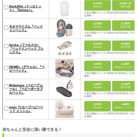
26,400円
22,899〜円
DockATot（ドッカトッ
Amazon
楽天市場
ト）『Deluxe+』
※各社通販サイトの 2025年10月20日時点 での税
込価格
15,750円
15,750円
ネオママイズム『ベッド
Amazon
楽天市場
インベッド』
※各社通販サイトの 2025年10月20日時点 での税
込価格
15,414円
15,400円
farska（ファルスカ）
Amazon
楽天市場
『ベッドインベッド フレ
ックス』
※各社通販サイトの 2025年10月20日時点 での税
込価格
3,970円
6,158円
DEWEL（デウェル）『ベ
Amazon
Yahoo!ショッピング
ビーベッド』
※各社通販サイトの 2026年5月18日時点 での税
価格
9,660円
13,294円
Bebamour（ベビーアム
Amazon
楽天市場
ール）『ベビーポータブ
ルベッド』
※各社通販サイトの 2025年10月20日時点 での税
込価格
5,579円
4,980円
iimin『Cカーブベビーベ
Amazon
Yahoo!ショッピング
ッド メッシュ』
※各社通販サイトの 2025年10月28日時点 での税
込価格
赤ちゃんと安全に添い寝できる！