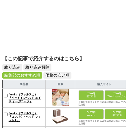
【この記事で紹介するのはこちら】
絞り込み
絞り込み解除
編集部のおすすめ順
価格の安い順
商品名
画像
購入サイト
7,700円
7,700円
farska（ファルスカ）
楽天市場
Yahoo!ショッピング
『ベッドインベッド エイ
ド オーガニック』
※各社通販サイトの 2025年10月20日時点 での税
込価格
34,650円
34,650円
farska（ファルスカ）
Amazon
楽天市場
『コンパクトベッド フィ
ット L』
※各社通販サイトの 2025年10月28日時点 での税
込価格