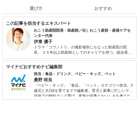
選び方
おすすめ
この記事を担当するエキスパート
わこう助産院院長・助産師／社）わこう産前・産後ケアセ
ンター代表
伊東 優子
ドラマ「コウノドリ」の撮影場所にもなった助産院の院
長。 ２５年以上助産師としてのキャリアを持つ。総合母子
周産期医療センターをはじめ妊娠・出産・産後・子育ての
あらゆる分野の経験を活かし2011年より助産院を開業。
マイナビおすすめナビ編集部
2015年 内閣総理大臣、厚生労働大臣の視察される産前・
産後ケアのモデル施設。 「安産ごはん160」監修
担当：食品・ドリンク、ベビー・キッズ、ペット
桑野 咲良
「ベビー・キッズ」「食品」「ペット」カテゴリー担当。3
歳児と犬2頭を育てるママ編集者。育児と家事に忙しいママ
目線での時短グッズ選び、家族の栄養とおいしさを考えた
食品選び、束の間のリラックスタイムを楽しむためのスイ
ーツ選びに自信あり。鋭い目線で商品を見極め、少しでも
日々の生活が豊かになるものを紹介します。