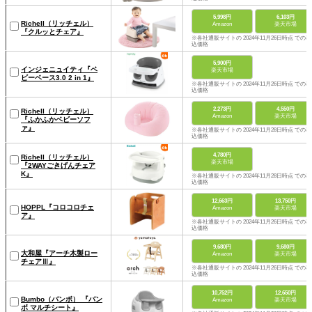
5,998円
6,103円
Richell（リッチェル）
Amazon
楽天市場
『クルッとチェア』
※各社通販サイトの 2024年11月26日時点 での税
込価格
5,900円
インジェニュイティ『ベ
楽天市場
ビーベース3.0 2 in 1』
※各社通販サイトの 2024年11月26日時点 での税
込価格
2,273円
4,550円
Richell（リッチェル）
Amazon
楽天市場
『ふかふかベビーソフ
ァ』
※各社通販サイトの 2024年11月28日時点 での税
込価格
4,780円
Richell（リッチェル）
楽天市場
『2WAYごきげんチェア
K』
※各社通販サイトの 2024年11月28日時点 での税
込価格
12,663円
13,750円
HOPPL『コロコロチェ
Amazon
楽天市場
ア』
※各社通販サイトの 2024年11月26日時点 での税
込価格
9,680円
9,680円
大和屋『アーチ木製ロー
Amazon
楽天市場
チェアⅢ』
※各社通販サイトの 2024年11月26日時点 での税
込価格
10,752円
12,650円
Bumbo（バンボ） 『バン
Amazon
楽天市場
ボ マルチシート』