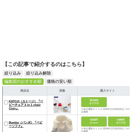
【この記事で紹介するのはこちら】
絞り込み
絞り込み解除
編集部のおすすめ順
価格の安い順
商品名
画像
購入サイト
38,500円
KATOJI（カトージ）『ベ
楽天市場
ビーチェア 3 in 1 chair
Cozy』
※各社通販サイトの 2024年11月26日時点 での税
込価格
8,810円
9,680円
Bumbo（バンボ）『ベビ
Amazon
楽天市場
ーソファ』
※各社通販サイトの 2024年11月26日時点 での税
込価格