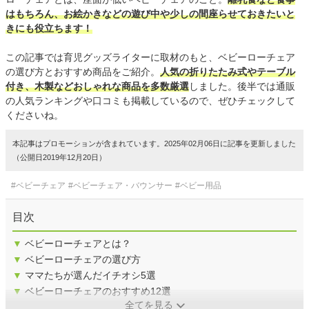
はもちろん、お絵かきなどの遊び中や少しの間座らせておきたいと
きにも役立ちます！
この記事では育児グッズライターに取材のもと、ベビーローチェア
の選び方とおすすめ商品をご紹介。
人気の折りたたみ式やテーブル
付き、木製などおしゃれな商品を多数厳選
しました。後半では通販
の人気ランキングや口コミも掲載しているので、ぜひチェックして
くださいね。
本記事はプロモーションが含まれています。2025年02月06日に記事を更新しました
（公開日2019年12月20日）
#ベビーチェア
#ベビーチェア・バウンサー
#ベビー用品
目次
▼
ベビーローチェアとは？
▼
ベビーローチェアの選び方
▼
ママたちが選んだイチオシ5選
▼
ベビーローチェアのおすすめ12選
全てを見る