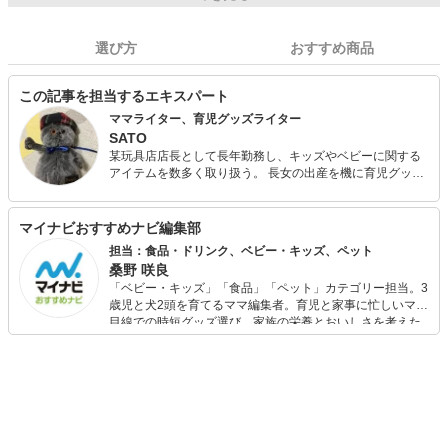
選び方
おすすめ商品
この記事を担当するエキスパート
ママライター、育児グッズライター
SATO
某玩具店店長として長年勤務し、キッズやベビーに関する
アイテムを数多く取り扱う。 長女の出産を機に育児グッズ
に興味をもち、気になるものはすべて購入し実践する。 そ
の体験談をほかのママたちにも役立ててほしいという思い
から、思いきってライターに転身。 現在は、育児に関する
マイナビおすすめナビ編集部
雑誌やWEB媒体等で活動。 執筆活動を行いながら、女児と
担当：食品・ドリンク、ベビー・キッズ、ペット
男児の子育てに奮闘中。
桑野 咲良
「ベビー・キッズ」「食品」「ペット」カテゴリー担当。3
歳児と犬2頭を育てるママ編集者。育児と家事に忙しいママ
目線での時短グッズ選び、家族の栄養とおいしさを考えた
食品選び、束の間のリラックスタイムを楽しむためのスイ
ーツ選びに自信あり。鋭い目線で商品を見極め、少しでも
日々の生活が豊かになるものを紹介します。