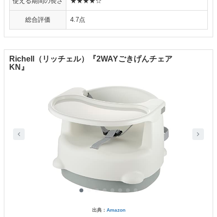
使える期間の長さ
★★★★☆
総合評価
4.7点
Richell（リッチェル）『2WAYごきげんチェア
KN』
出典：
Amazon