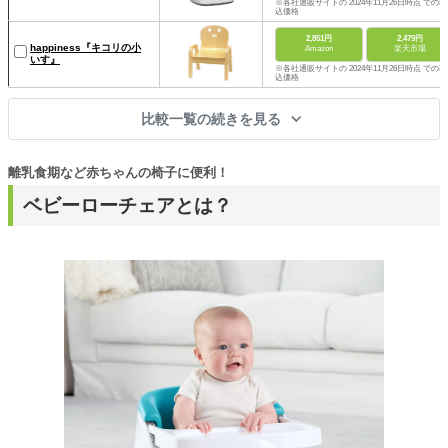
※各社通販サイトの 2024年11月26日時点 での税
込価格
2,851円
2,479円
happiness『キコリの小
Amazon
楽天市場
いす』
※各社通販サイトの 2024年11月26日時点 での税
込価格
比較一覧の続きを見る
離乳食期など赤ちゃんの椅子に便利！
ベビーローチェアとは？