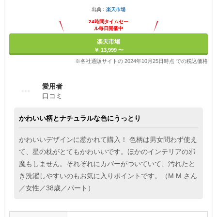
出典：
楽天市場
24時間タイムセー
ル毎日開催中
楽天市場
￥ 13,999 〜
※各社通販サイトの 2024年10月25日時点 での税込価格
愛用者
口コミ
かわいい柄とナチュラルな色にうっとり
かわいいデザインに惹かれて購入！ 色柄は男女問わず使え
て、星の枕がとてもかわいいです。ほかのインテリアの邪
魔もしません。それぞれにカバーがついていて、汚れたと
き洗濯しやすいのもお気に入りポイントです。（M.M.さん
／女性／38歳／パート）