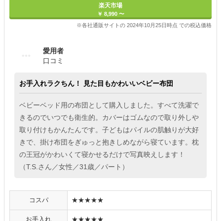
楽天市場
￥ 8,990 〜
※各社通販サイトの 2024年10月25日時点 での税込価格
愛用者
口コミ
お手入れラクちん！ 見た目もかわいいベビー布団
ベビーベッド用の布団として購入しました。すべて洗濯で
きるのでいつでも衛生的。カバーはゴムなので取り外しや
取り付けもかんたんです。子どもはパイルの肌触りが大好
きで、掛け布団をぎゅっと抱きしめながら寝ています。枕
の王冠がかわいくて寝かせるだけで写真映えします！
（T.S.さん／女性／31歳／パート）
コスパ
★★★★★
お手入れ
★★★★★