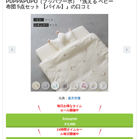
PUPPAPUPO（プッパプーポ）『洗える ベビー
布団 5点セット 【パイル】』の口コミ
出典：
楽天市場
毎日お得なタイム
セール開催中
Amazon
￥9,990
24時間タイムセー
ル毎日開催中