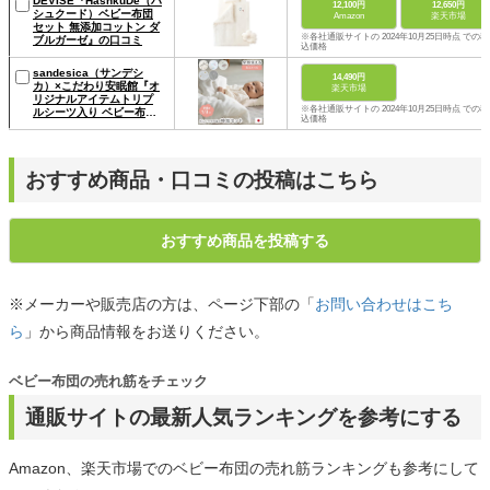
DEVISE『HashkuDe（ハ
12,100円
12,650円
シュクード）ベビー布団
Amazon
楽天市場
セット 無添加コットン ダ
※各社通販サイトの 2024年10月25日時点 での税
ブルガーゼ』の口コミ
込価格
sandesica（サンデシ
14,490円
カ）×こだわり安眠館『オ
楽天市場
リジナルアイテムトリプ
※各社通販サイトの 2024年10月25日時点 での税
ルシーツ入り ベビー布団
込価格
5点セット ミニサイズ』
の口コミ
おすすめ商品・口コミの投稿はこちら
おすすめ商品を投稿する
※メーカーや販売店の方は、ページ下部の「
お問い合わせはこち
ら
」から商品情報をお送りください。
ベビー布団の売れ筋をチェック
通販サイトの最新人気ランキングを参考にする
Amazon、楽天市場でのベビー布団の売れ筋ランキングも参考にして