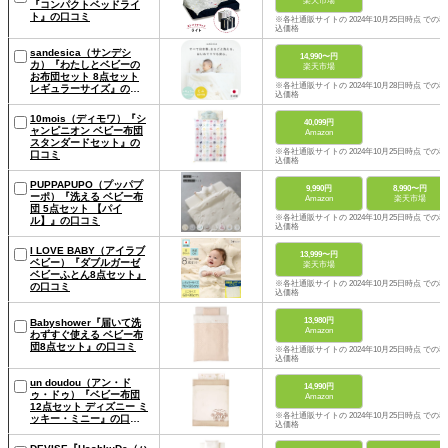
楽天市場
『コンパクトベッドライ
ト』の口コミ
※各社通販サイトの 2024年10月25日時点 での税
込価格
sandesica（サンデシ
14,990〜円
カ）『わたしとベビーの
楽天市場
お布団セット 8点セット
※各社通販サイトの 2024年10月28日時点 での税
レギュラーサイズ』の口
込価格
コミ
10mois（ディモワ）『シ
40,099円
ャンピニオン ベビー布団
Amazon
スタンダードセット』の
※各社通販サイトの 2024年10月25日時点 での税
口コミ
込価格
PUPPAPUPO（プッパプ
9,990円
8,990〜円
ーポ）『洗える ベビー布
Amazon
楽天市場
団 5点セット 【パイ
※各社通販サイトの 2024年10月25日時点 での税
ル】』の口コミ
込価格
I LOVE BABY（アイラブ
13,999〜円
ベビー）『ダブルガーゼ
楽天市場
ベビーふとん8点セット』
※各社通販サイトの 2024年10月25日時点 での税
の口コミ
込価格
13,980円
Babyshower『届いて洗
Amazon
わずすぐ使える ベビー布
団8点セット』の口コミ
※各社通販サイトの 2024年10月25日時点 での税
込価格
un doudou（アン・ド
14,990円
ゥ・ドゥ）『ベビー布団
Amazon
12点セット ディズニー ミ
※各社通販サイトの 2024年10月25日時点 での税
ッキー・ミニー』の口コ
込価格
ミ