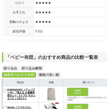
コスパ
★★★★★
お手入れ
★★★★★
肌触りのよさ
★★★★★
総合評価
5.0点
「ベビー布団」のおすすめ商品の比較一覧表
絞り込み
絞り込み解除
編集部のおすすめ順
価格の安い順
商品名
画像
購入サイト
PUPPAPUPO（プッパプ
9,592円
ーポ）『洗える お昼寝布
Amazon
団セット 【イブル モロッ
※各社通販サイトの 2024年10月25日時点 での税
カン】』の口コミ
込価格
16,500円
farska（ファルスカ）