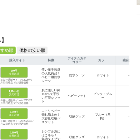
ら】
すすめ順
価格の安い順
アイテムカテ
購入サイト
特徴
カラー
独自素材
ゴリー
使い勝手抜群
999円
の人気商品！
楽天市場
防水シーツ
ホワイト
-
ベビー用防水
※各社通販サイトの 2025年7
シーツ
月30日時点 での税込価格
肌に優しい綿
1,194〜円
100%で手洗
ピンク・ブル
楽天市場
ベビーマット
-
い可能なマッ
ー
※各社通販サイトの 2025年7
ト
月30日時点 での税込価格
ニトリベビー
1,990円
売れ筋上位！
ブルー（星
楽天市場
収納グッズ
-
大容量収納バ
柄）
※各社通販サイトの 2025年07
スケット
月22日時点 での税込価格
シンプル派に
1,990円
はこちら！
楽天市場
収納グッズ
ホワイト
-
無地タイプで