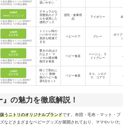
※各社通販サイトの 2025年07
使いやすい
月22日時点 での税込価格
ナチュラルな
3,990円
雰囲気のイブ
授乳・食事用
Yahoo!ショッピング
アイボリー
綿
ルを使用した
品
※各社通販サイトの 2025年7
便利グッズ
月30日時点 での税込価格
トイトレ時の
1,290円
パパやママの
ポリプロピレ
楽天市場
ベビーケア
グレー
負担も軽減で
ン
※各社通販サイトの 2025年07
きる
月22日時点 での税込価格
驚きの水はけ
799円
のよさ！ マ
ベージュ、ラ
楽天市場
ベビー食器
-
ジカル撥水機
イトグレー
※各社通販サイトの 2025年07
能付き食器
月22日時点 での税込価格
軽くて割れに
1,290円
くい！ 動物
ネコ、シロク
楽天市場
ベビー食器
-
柄のベビー食
マ、コアラ
※各社通販サイトの 2025年7
器5点セット
月30日時点 での税込価格
ー』の魅力を徹底解説！
扱うニトリのオリジナルブランド
です。布団・毛布・マット・ブ
ズなどさまざまなベビーグッズが展開されており、ママやパパた