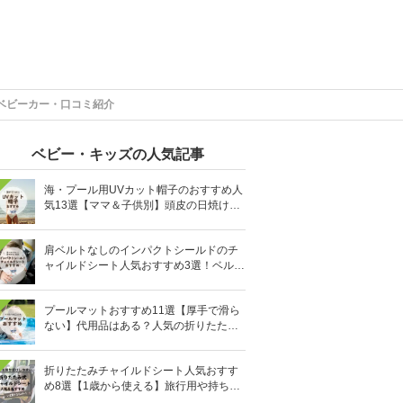
ベビーカー・口コミ紹介
ベビー・キッズの人気記事
海・プール用UVカット帽子のおすすめ人
気13選【ママ＆子供別】頭皮の日焼け対
策に
肩ベルトなしのインパクトシールドのチ
ャイルドシート人気おすすめ3選！ベルト
を嫌がる＆抜け出す悩みも解消
プールマットおすすめ11選【厚手で滑ら
ない】代用品はある？人気の折りたたみ
式も
折りたたみチャイルドシート人気おすす
め8選【1歳から使える】旅行用や持ち運
びに！