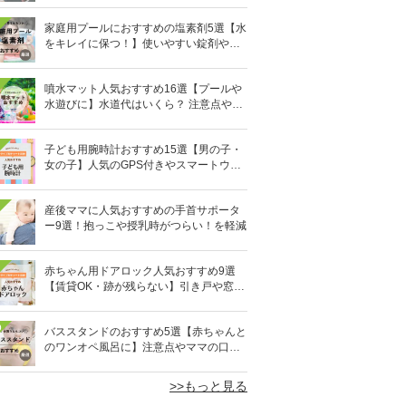
家庭用プールにおすすめの塩素剤5選【水
をキレイに保つ！】使いやすい錠剤やパ
ウダーなど
噴水マット人気おすすめ16選【プールや
水遊びに】水道代はいくら？ 注意点やデ
メリットも解説
子ども用腕時計おすすめ15選【男の子・
女の子】人気のGPS付きやスマートウォ
ッチも
産後ママに人気おすすめの手首サポータ
ー9選！抱っこや授乳時がつらい！を軽減
赤ちゃん用ドアロック人気おすすめ9選
【賃貸OK・跡が残らない】引き戸や窓対
策にも
0
バススタンドのおすすめ5選【赤ちゃんと
のワンオペ風呂に】注意点やママの口コ
ミも！
>>もっと見る