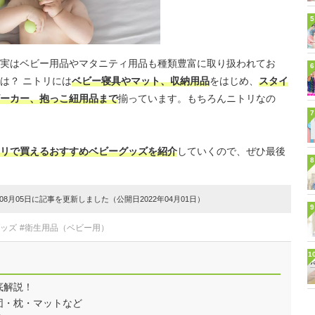
5
実はベビー用品やマタニティ用品も種類豊富に取り扱われてお
6
は？ ニトリには
ベビー寝具やマット、収納用品
をはじめ、
スタイ
ーカー、抱っこ紐用品まで
揃っています。もちろんニトリなの
7
リで買えるおすすめベビーグッズを紹介
していくので、ぜひ最後
8
8月05日に記事を更新しました（公開日2022年04月01日）
9
グッズ
#衛生用品（ベビー用）
1
底解説！
団・枕・マットなど