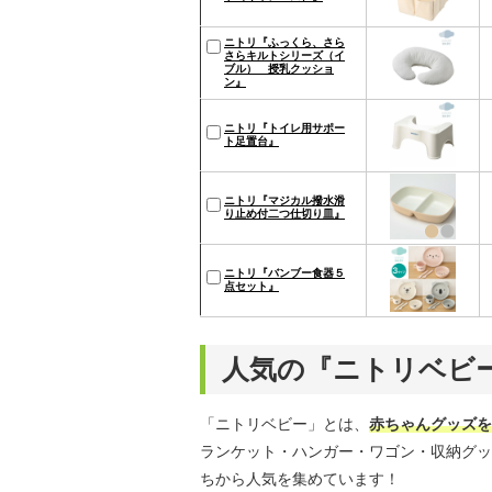
ニトリ『ふっくら、さら
さらキルトシリーズ（イ
ブル） 授乳クッショ
ン』
ニトリ『トイレ用サポー
ト足置台』
ニトリ『マジカル撥水滑
り止め付二つ仕切り皿』
ニトリ『バンブー食器５
点セット』
人気の『ニトリベビ
「ニトリベビー」とは、
赤ちゃんグッズを
ランケット・ハンガー・ワゴン・収納グッ
ちから人気を集めています！