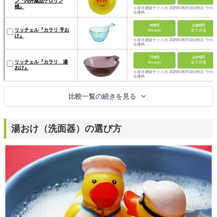
ン『内外薬品ケロリン
桶』
※各社通販サイトの 2025年06月03日時点 での税
込価格
918円
2,420円
リッチェル『カラリ 手お
Amazon
楽天市場
け』
※各社通販サイトの 2025年06月03日時点 での税
込価格
774円
2,475円
リッチェル『カラリ 湯
Amazon
楽天市場
おけ』
※各社通販サイトの 2025年06月03日時点 での税
込価格
比較一覧の続きを見る
湯おけ（洗面器）の選び方