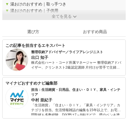
▼
湯おけのおすすめ｜取っ手つき
▼
湯おけのおすすめ｜子供用
全てを見る
選び方
おすすめ商品
この記事を担当するエキスパート
整理収納アドバイザー／ライフアレンジニスト
出口 知子
株式会社ハート・コード所属マネージャー 整理収納アドバ
イザー、クリンネスト2級認定講師 片付けが苦手で主婦と
して劣等感を感じる日々が続いていたが、整理収納アドバ
イザーの資格取得がきっかけで2014年から株式会社ハー
ト・コードに入社。家事代行、整理収納のプロとして実績
マイナビおすすめナビ編集部
を重ねる。 のべ800件以上のお宅にて掃除や片付けの現場
担当：生活雑貨・日用品、住まい・ＤＩＹ、家具・インテ
を経験。現在も掃除やお片付けでお困りのお宅にて現場作
リア
業を行い、各家庭にあった効率良いお掃除方法や収納用品
中村 亜紀子
の提案も行っている。また同社マネージャーとしてお客様
「生活雑貨」「住まい・ＤＩＹ」「家具・インテリア」カ
対応、スタッフ育成業務に携わる。大手住宅メーカー等で
テゴリを担当。生活情報雑誌の編集を15年以上で、お宅訪
講師としても活躍中。 クリンネスト2級認定講座では自身
問取材も多数経験。DIY歴は7～8年ほどで、壁のペンキ塗
の体験や現場経験を生かしお掃除の基本となる考え方の
りや壁紙チェンジなどもチャレンジ済み。初心者でもモノ
他、忙しい現代女性のお悩み解決のために仕事や育児と家
選びがしやすい記事をお届けします！
事の両立を実現するお掃除方法をお伝えしている。