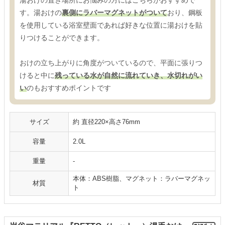
湯おけの置き場所にお悩みの方にはこちらがおすすめで
す。湯おけの
裏側にラバーマグネットがついて
おり、鋼板
を使用している浴室壁面であれば好きな位置に湯おけを貼
りつけることができます。
おけの立ち上がりに角度がついているので、平面に張りつ
けると中に
残っている水が自然に流れていき、水切れがい
い
のもおすすめポイントです
サイズ
約 直径220×高さ76mm
容量
2.0L
重量
-
本体：ABS樹脂、マグネット：ラバーマグネッ
材質
ト