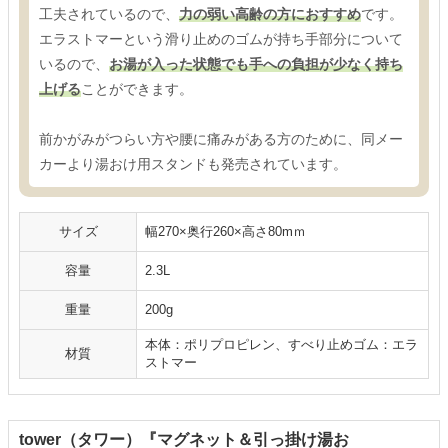
工夫されているので、
力の弱い高齢の方におすすめ
です。
エラストマーという滑り止めのゴムが持ち手部分について
いるので、
お湯が入った状態でも手への負担が少なく持ち
上げる
ことができます。
前かがみがつらい方や腰に痛みがある方のために、同メー
カーより湯おけ用スタンドも発売されています。
サイズ
幅270×奥行260×高さ80mｍ
容量
2.3L
重量
200g
本体：ポリプロピレン、すべり止めゴム：エラ
材質
ストマー
tower（タワー）『マグネット＆引っ掛け湯お