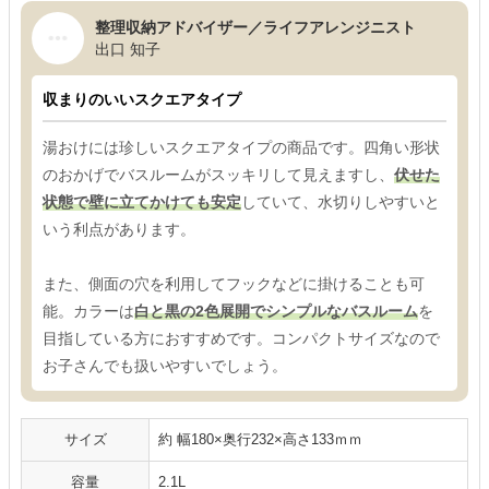
整理収納アドバイザー／ライフアレンジニスト
出口 知子
収まりのいいスクエアタイプ
湯おけには珍しいスクエアタイプの商品です。四角い形状
のおかげでバスルームがスッキリして見えますし、
伏せた
状態で壁に立てかけても安定
していて、水切りしやすいと
いう利点があります。
また、側面の穴を利用してフックなどに掛けることも可
能。カラーは
白と黒の2色展開でシンプルなバスルーム
を
目指している方におすすめです。コンパクトサイズなので
お子さんでも扱いやすいでしょう。
サイズ
約 幅180×奥行232×高さ133ｍｍ
容量
2.1L