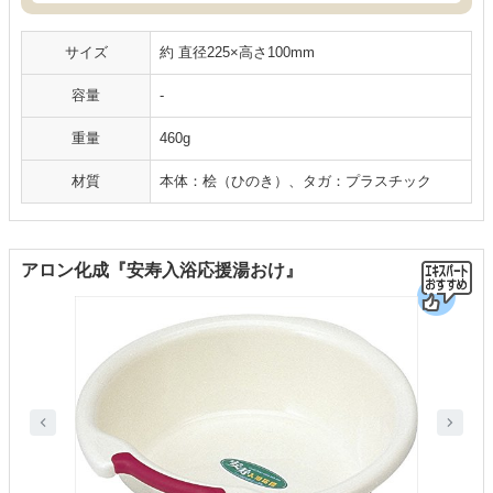
サイズ
約 直径225×高さ100mm
容量
-
重量
460g
材質
本体：桧（ひのき）、タガ：プラスチック
アロン化成『安寿入浴応援湯おけ』