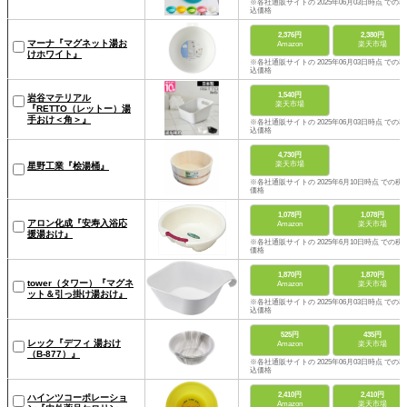
※各社通販サイトの 2025年06月03日時点 での税
込価格
2,376円
2,380円
マーナ『マグネット湯お
Amazon
楽天市場
けホワイト』
※各社通販サイトの 2025年06月03日時点 での税
込価格
1,540円
岩谷マテリアル
楽天市場
『RETTO（レットー）湯
手おけ＜角＞』
※各社通販サイトの 2025年06月03日時点 での税
込価格
4,730円
楽天市場
星野工業『桧湯桶』
※各社通販サイトの 2025年6月10日時点 での税
価格
1,078円
1,078円
アロン化成『安寿入浴応
Amazon
楽天市場
援湯おけ』
※各社通販サイトの 2025年6月10日時点 での税
価格
1,870円
1,870円
tower（タワー）『マグネ
Amazon
楽天市場
ット＆引っ掛け湯おけ』
※各社通販サイトの 2025年06月03日時点 での税
込価格
525円
435円
レック『デフィ 湯おけ
Amazon
楽天市場
（B-877）』
※各社通販サイトの 2025年06月03日時点 での税
込価格
2,410円
2,410円
ハインツコーポレーショ
Amazon
楽天市場