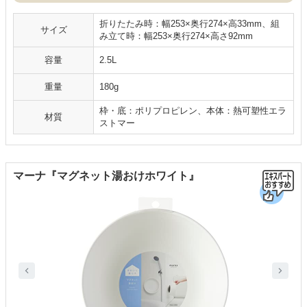
折りたたみ時：幅253×奥行274×高33mm、組
サイズ
み立て時：幅253×奥行274×高さ92mm
容量
2.5L
重量
180g
枠・底：ポリプロピレン、本体：熱可塑性エラ
材質
ストマー
マーナ『マグネット湯おけホワイト』