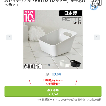
岩谷マテリアル『RETTO（レットー）湯手おけ
＜角＞』
出典：
楽天市場
24時間タイムセー
ル毎日開催中
楽天市場
￥ 1,540
※各社通販サイトの 2025年06月03日時点 での税込価格