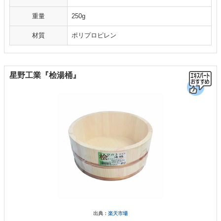
重量
250g
材質
ポリプロピレン
星野工業『桧湯桶』
出典：
楽天市場