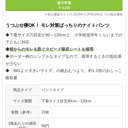
楽天市場
￥ 2,335
※各社通販サイトの 2024年11月06日時点 での税込価格
うつぶせ寝OK！ モレ対策ばっちりのナイトパンツ
◆下着サイズの目安が90～120cmと、小学校低学年くらいまでの
子どもに対応
◆前からのモレを防ぐスピード吸収シートを採用
◆ボーダー柄のシンプルなタイプなので、着用するときの抵抗感
が少ない
◆「BIGより大きいサイズ」の紙おむつより、約1.2倍のおしっこ
吸収量
商品タイプ
パンツタイプ
サイズ展開
下着サイズ目安90cm～120cm
枚数（参考）
22枚
1枚あたりの値段
59円