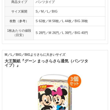
商品タイプ
パンツタイプ
サイズ展開
S／M／L／BIG
枚数（参考）
S 62枚／M 58枚／L 44枚／BIG 38枚
1枚あたりの値段
S 28円／M 26円／L 39円／BIG 40円
（目安）
M／L／BIG／BIGよりさらに大きいサイズ
大王製紙『グーン まっさらさら通気（パンツタ
イプ）』