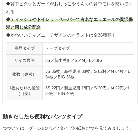
◆背中ピタッとガードがおしっこやうんちの背中モレを防いでく
れる
◆ティッシュやトイレットペーパーで有名なエリエールの贅沢保
湿と同じ成分配合
◆かわいいディズニーデザインのイラストは全36種類！
商品タイプ
テープタイプ
サイズ展開
3S／新生児用／S／Ⅿ／L／BIG
3S 36枚／新生児用 88枚／S 82枚／Ⅿ 64枚／L
枚数（参考）
54枚／BIG 38枚
1枚あたりの値段
3S 22円／新生児用 18円／S 20円／Ⅿ 22円／L
（目安）
33円／BIG 40円
動きだしたら便利なパンツタイプ
つづいては、グーンのパンツタイプの紙おむつを見てみましょう。