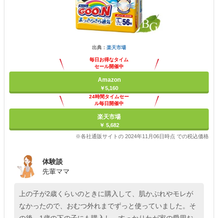
出典：
楽天市場
毎日お得なタイム
セール開催中
Amazon
￥5,160
24時間タイムセー
ル毎日開催中
楽天市場
￥ 5,682
※各社通販サイトの 2024年11月06日時点 での税込価格
体験談
先輩ママ
上の子が2歳くらいのときに購入して、肌かぶれやモレが
なかったので、おむつ外れまでずっと使っていました。そ
の後、1歳の下の子にも購入し、すっかりわが家の愛用お