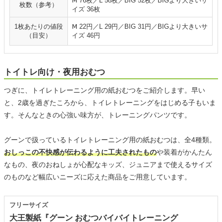
Ⅿ 76枚／L 58枚／BIG 52枚／BIGより大きいサ
枚数（参考）
イズ 36枚
1枚あたりの値段
Ⅿ 22円／L 29円／BIG 31円／BIGより大きいサ
（目安）
イズ 46円
トイトレ向け・夜用おむつ
つぎに、トイレトレーニング用の紙おむつをご紹介します。早い
と、2歳を過ぎたころから、トイレトレーニングをはじめる子もいま
す。そんなときの心強い味方が、トレーニングパンツです。
グーンで扱っているトイレトレーニング用の紙おむつは、全4種類。
おしっこの不快感が伝わるように工夫されたもの
や装着がかんたん
なもの、夜のおねしょが心配なキッズ、ジュニアまで使えるサイズ
のものなど幅広いニーズに応えた商品をご用意しています。
フリーサイズ
大王製紙『グーン おむつバイバイトレーニング