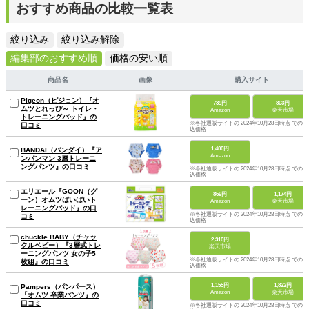
おすすめ商品の比較一覧表
絞り込み
絞り込み解除
編集部のおすすめ順
価格の安い順
商品名
画像
購入サイト
Pigeon（ピジョン）『オ
739円
803円
ムツとれっぴ～ トイレ・
Amazon
楽天市場
トレーニングパッド』の
※各社通販サイトの 2024年10月28日時点 での税
口コミ
込価格
1,400円
BANDAI（バンダイ）『ア
Amazon
ンパンマン 3層トレーニ
ングパンツ』の口コミ
※各社通販サイトの 2024年10月28日時点 での税
込価格
エリエール『GOON（グ
869円
1,174円
ーン）オムツばいばいト
Amazon
楽天市場
レーニングパッド』の口
※各社通販サイトの 2024年10月28日時点 での税
コミ
込価格
chuckle BABY（チャッ
2,310円
クルベビー）『3層式トレ
楽天市場
ーニングパンツ 女の子5
※各社通販サイトの 2024年10月28日時点 での税
枚組』の口コミ
込価格
1,155円
1,822円
Pampers（パンパース）
Amazon
楽天市場
『オムツ 卒業パンツ』の
口コミ
※各社通販サイトの 2024年10月28日時点 での税