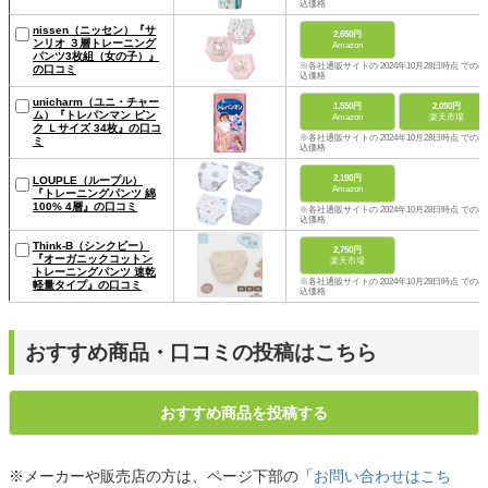
込価格
nissen（ニッセン）『サ
2,650円
ンリオ ３層トレーニング
Amazon
パンツ3枚組（女の子）』
※各社通販サイトの 2024年10月28日時点 での税
の口コミ
込価格
unicharm（ユニ・チャー
1,550円
2,090円
ム）『トレパンマン ピン
Amazon
楽天市場
ク Ｌサイズ 34枚』の口コ
※各社通販サイトの 2024年10月28日時点 での税
ミ
込価格
2,190円
LOUPLE（ループル）
Amazon
『トレーニングパンツ 綿
100% 4層』の口コミ
※各社通販サイトの 2024年10月28日時点 での税
込価格
Think-B（シンクビー）
2,750円
『オーガニックコットン
楽天市場
トレーニングパンツ 速乾
※各社通販サイトの 2024年10月28日時点 での税
軽量タイプ』の口コミ
込価格
おすすめ商品・口コミの投稿はこちら
おすすめ商品を投稿する
※メーカーや販売店の方は、ページ下部の「
お問い合わせはこち