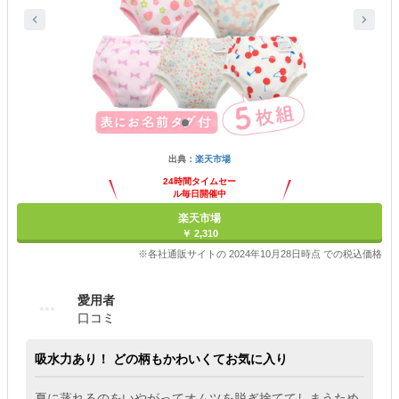
出典：
楽天市場
24時間タイムセー
ル毎日開催中
楽天市場
￥ 2,310
※各社通販サイトの 2024年10月28日時点 での税込価格
愛用者
口コミ
吸水力あり！ どの柄もかわいくてお気に入り
夏に蒸れるのをいやがってオムツを脱ぎ捨ててしまうため