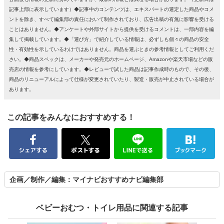
記事上部に表示しています）◆記事中のコンテンツは、エキスパートの選定した商品やコメ
ントを除き、すべて編集部の責任において制作されており、広告出稿の有無に影響を受ける
ことはありません。◆アンケートや外部サイトから提供を受けるコメントは、一部内容を編
集して掲載しています。◆「選び方」で紹介している情報は、必ずしも個々の商品の安全
性・有効性を示しているわけではありません。商品を選ぶときの参考情報としてご利用くだ
さい。◆商品スペックは、メーカーや発売元のホームページ、Amazonや楽天市場などの販
売店の情報を参考にしています。◆レビューで試した商品は記事作成時のもので、その後、
商品のリニューアルによって仕様が変更されていたり、製造・販売が中止されている場合が
あります。
この記事をみんなにおすすめする！
企画／制作／編集：マイナビおすすめナビ編集部
ベビーおむつ・トイレ用品に関連する記事