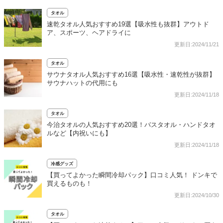
タオル
速乾タオル人気おすすめ19選【吸水性も抜群】アウトド
ア、スポーツ、ヘアドライに
更新日:2024/11/21
タオル
サウナタオル人気おすすめ16選【吸水性・速乾性が抜群】
サウナハットの代用にも
更新日:2024/11/18
タオル
今治タオルの人気おすすめ20選！バスタオル・ハンドタオ
ルなど【内祝いにも】
更新日:2024/11/18
冷感グッズ
【買ってよかった瞬間冷却パック】口コミ人気！ ドンキで
買えるものも！
更新日:2024/10/30
タオル