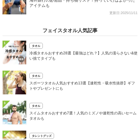
海外旅行の必需品・持ち物リスト！持っていけばよかった
アイテムも
更新日:2025/11/11
フェイスタオル人気記事
1
タオル
冷感タオルおすすめ28選【最強はどれ？】人気の濡らさない&使
い捨てタイプも
2
タオル
スポーツタオル人気おすすめ13選【速乾性・吸水性抜群】ギフ
トやプレゼントにも
3
タオル
スイムタオルおすすめ7選！人気のミズノや速乾性の高いセーム
タオルも
4
タレントグッズ