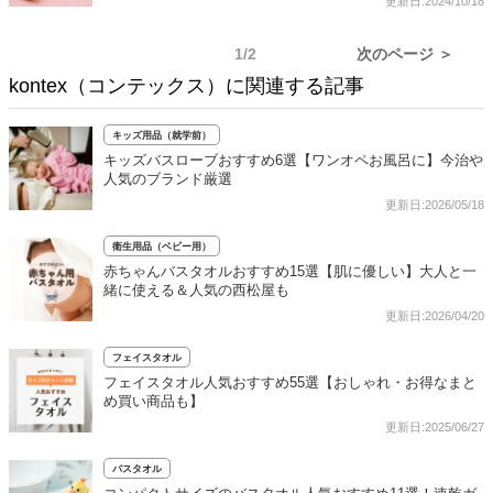
更新日:2024/10/18
1/2
次のページ ＞
kontex（コンテックス）に関連する記事
キッズ用品（就学前）
キッズバスローブおすすめ6選【ワンオペお風呂に】今治や
人気のブランド厳選
更新日:2026/05/18
衛生用品（ベビー用）
赤ちゃんバスタオルおすすめ15選【肌に優しい】大人と一
緒に使える＆人気の西松屋も
更新日:2026/04/20
フェイスタオル
フェイスタオル人気おすすめ55選【おしゃれ・お得なまと
め買い商品も】
更新日:2025/06/27
バスタオル