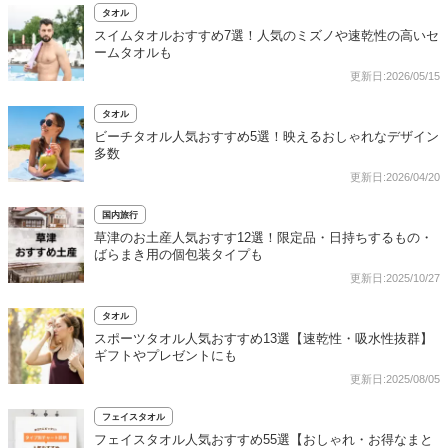
タオル
スイムタオルおすすめ7選！人気のミズノや速乾性の高いセ
ームタオルも
更新日:2026/05/15
タオル
ビーチタオル人気おすすめ5選！映えるおしゃれなデザイン
多数
更新日:2026/04/20
国内旅行
草津のお土産人気おすす12選！限定品・日持ちするもの・
ばらまき用の個包装タイプも
更新日:2025/10/27
タオル
スポーツタオル人気おすすめ13選【速乾性・吸水性抜群】
ギフトやプレゼントにも
更新日:2025/08/05
フェイスタオル
フェイスタオル人気おすすめ55選【おしゃれ・お得なまと