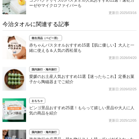
コンパクトサイズのバスタオル人気おすすめ11選！速乾ガ
ーゼやマイクロファイバーも
更新日:2025/03/16
今治タオルに関連する記事
衛生用品（ベビー用）
赤ちゃんバスタオルおすすめ15選【肌に優しい】大人と一
緒に使える＆人気の西松屋も
更新日:2026/04/20
国内旅行・海外旅行
愛媛のお土産人気おすすめ11選【迷ったらこれ】定番お菓
子から陶磁器までご紹介
更新日:2026/02/25
おもちゃ
ビンゴ景品おすすめ25選！もらって嬉しい景品や大人に人
気の商品を紹介
更新日:2025/12/05
国内旅行・海外旅行