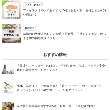
9
フェイスタオル
フェイスタオル人気おすすめ55選【おしゃれ・お得なまとめ買
い商品も】
10
国内旅行
草津のお土産人気おすす12選！限定品・日持ちするもの・ばら
まき用の個包装タイプも
おすすめ情報
『天才ベジホルダー』の口コミ・評判を参考に実証レビュー！安全・
時短の調理サポートアイテム！
NHK「あさイチ」で紹介された「天才ピーラー」のここがすごい！
キャベツがほわほわ4枚刃ピーラーの魅力に迫る！
年賀状印刷業者のおすすめ5選！料金・サービスを徹底比較