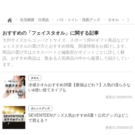
生活雑貨・日用品
バス・トイレ・洗面グッズ
タオル
フェ
おすすめの「フェイスタオル」に関する記事
大判サイズからコンパクトサイズ、スポーツ用やギフト商品などフ
ェイスタオルの選び方とおすすめ情報、関連情報をお届けします。
商品の選び方はエキスパートと編集部がポイントごとに詳しく解
説、おすすめ商品は、数ある人気商品の中から厳選して紹介してい
ます。
タオル
冷感タオルおすすめ28選【最強はどれ？】人気の濡らさな
い&使い捨てタイプも
更新日:2026/07/01
タレントグッズ
SEVENTEENグッズ人気おすすめ5選！公式グッズはどこ
で買える？
更新日:2026/05/18