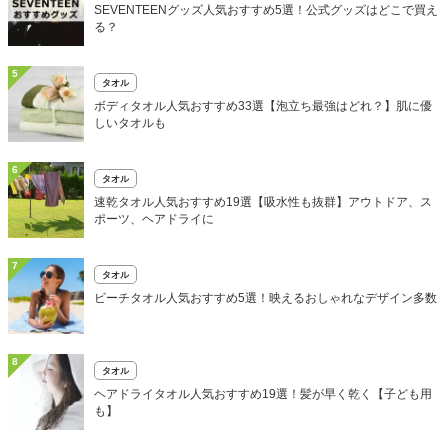
SEVENTEENグッズ人気おすすめ5選！公式グッズはどこで買え
る？
5
タオル
ボディタオル人気おすすめ33選【泡立ち最強はどれ？】肌に優
しいタオルも
6
タオル
速乾タオル人気おすすめ19選【吸水性も抜群】アウトドア、ス
ポーツ、ヘアドライに
7
タオル
ビーチタオル人気おすすめ5選！映えるおしゃれなデザイン多数
8
タオル
ヘアドライタオル人気おすすめ19選！髪が早く乾く【子ども用
も】