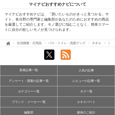
マイナビおすすめナビについて
マイナビおすすめナビは、「買いたいものがきっと見つかる」サ
イト。各分野の専門家と編集部があなたのためにおすすめの商品
を厳選してご紹介します。モノ選びに悩むことなく、簡単スマー
トに自分の欲しいモノが見つけられます。
生活雑貨・日用品
バス・トイレ・洗面グッズ
タオル
フェ
新着記事一覧
人気の記事
アンケート・調査の記事一覧
レビューの記事一覧
カテゴリー一覧
タグ一覧
ブランド・メーカー一覧
エキスパート
編集部
媒体のご紹介