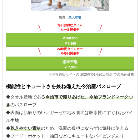
出典：
楽天市場
毎日お得なタイム
セール開催中
Amazon
￥7,960
24時間タイムセー
ル毎日開催中
楽天市場
￥ 7,960
※各社通販サイトの 2026年04月20日時点 での税込価格
機能性とキュートさを兼ね備えた今治産バスローブ
◆タオル産地である
今治市で織りあげた、今治ブランドマークつ
き
のバスローブ
◆表面は肌触りのいいガーゼ生地＆裏面は吸水性にすぐれたパイ
ル生地
◆
乾きやすい素材
のため、洗濯の負担にならずに気軽に使える
◆フード・ポケット・袖口などにキュートなパイピングあり