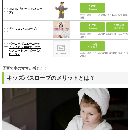
3,000円
JINPIN『キッズ バスロー
Amazon
ブ』
※各社通販サイトの 2026年5月1日時点 での税込
価格
2,180円
1,480〜円
Amazon
楽天市場
『キッズ バスローブ』
※各社通販サイトの 2026年04月20日時点 での税
込価格
バーニーズニューヨーク
11,159円
『ライオン刺繍オーガニ
楽天市場
ックコットンベビーバス
※各社通販サイトの 2024年10月16日時点 での税
ローブ』
込価格
子育て中のママが感じた！
キッズバスローブのメリットとは？