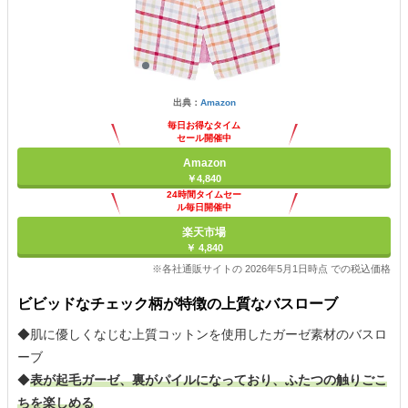
出典：
Amazon
毎日お得なタイム
セール開催中
Amazon
￥4,840
24時間タイムセー
ル毎日開催中
楽天市場
￥ 4,840
※各社通販サイトの 2026年5月1日時点 での税込価格
ビビッドなチェック柄が特徴の上質なバスローブ
◆肌に優しくなじむ上質コットンを使用したガーゼ素材のバスロ
ーブ
◆
表が起毛ガーゼ、裏がパイルになっており、ふたつの触りごこ
ちを楽しめる