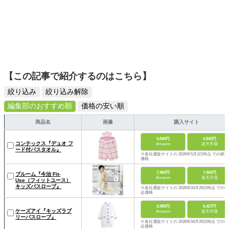
【この記事で紹介するのはこちら】
絞り込み
絞り込み解除
編集部のおすすめ順
価格の安い順
商品名
画像
購入サイト
4,840円
4,840円
コンテックス『デュオ フ
Amazon
楽天市場
ード付バスタオル』
※各社通販サイトの 2026年5月1日時点 での税込
価格
7,960円
7,960円
ブルーム『今治 Fit-
Amazon
楽天市場
Use（フィットユース）
キッズバスローブ』
※各社通販サイトの 2026年04月20日時点 での税
込価格
3,980円
6,427円
ケーズアイ『キッズラブ
Amazon
楽天市場
リーバスローブ』
※各社通販サイトの 2026年04月20日時点 での税
込価格