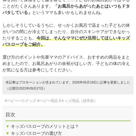
ことがたくさんあります。
「お風呂からあがったあとはいつもドタ
バタしている」
というママも多いかもしれませんね。
しかしそうしているうちに、せっかくお風呂で温まった子どもの体
がいつの間にか冷えてしまったり、自分のスキンケアができなかっ
たりすることも。
今回は、そんなママにぜひ活用してほしいキッズ
バスローブをご紹介。
選び方のポイントや先輩ママのアドバイス、おすすめの商品をまと
めましたので、お風呂あがりの余裕がほしい方、子どもの体の冷え
が気になる方は参考にしてください。
本記事はプロモーションが含まれています。2026年05月18日に記事を更新しました
（公開日2022年09月27日）
#ベビーバスグッズ
#ベビー用品
#キッズ用品（就学前）
目次
▼
キッズバスローブのメリットとは？
▼
キッズバスローブの選び方