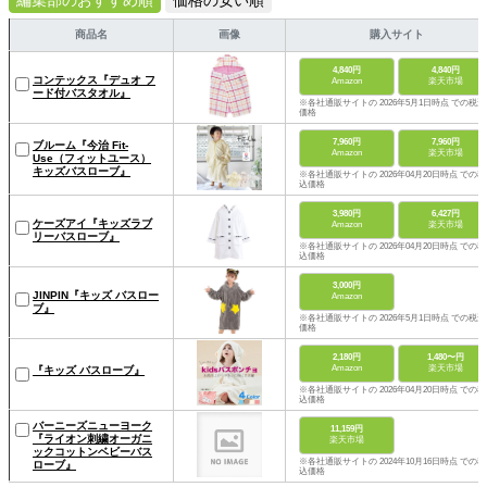
商品名
画像
購入サイト
4,840円
4,840円
コンテックス『デュオ フ
Amazon
楽天市場
ード付バスタオル』
※各社通販サイトの 2026年5月1日時点 での税込
価格
7,960円
7,960円
ブルーム『今治 Fit-
Amazon
楽天市場
Use（フィットユース）
キッズバスローブ』
※各社通販サイトの 2026年04月20日時点 での税
込価格
3,980円
6,427円
ケーズアイ『キッズラブ
Amazon
楽天市場
リーバスローブ』
※各社通販サイトの 2026年04月20日時点 での税
込価格
3,000円
JINPIN『キッズ バスロー
Amazon
ブ』
※各社通販サイトの 2026年5月1日時点 での税込
価格
2,180円
1,480〜円
Amazon
楽天市場
『キッズ バスローブ』
※各社通販サイトの 2026年04月20日時点 での税
込価格
バーニーズニューヨーク
11,159円
『ライオン刺繍オーガニ
楽天市場
ックコットンベビーバス
※各社通販サイトの 2024年10月16日時点 での税
ローブ』
込価格