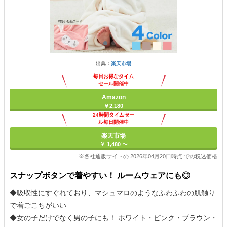
出典：
楽天市場
毎日お得なタイム
セール開催中
Amazon
￥2,180
24時間タイムセー
ル毎日開催中
楽天市場
￥ 1,480 〜
※各社通販サイトの 2026年04月20日時点 での税込価格
スナップボタンで着やすい！ ルームウェアにも◎
◆吸収性にすぐれており、マシュマロのようなふわふわの肌触り
で着ごこちがいい
◆女の子だけでなく男の子にも！ ホワイト・ピンク・ブラウン・