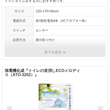
トイレタイムをする方におすすめです。
サイズ
120×170×26mm
電源方式
単3形乾電池4本（ACアダプター有）
スイッチ
センサー
設置方法
露出取り付け
流水音、鳥のさえずり、トイレを流す音、軽音
音の種類
全てを見る
楽、（メモリーカードで設定可能）
旭電機化成『トイレの音消しECOメロディ
Ⅱ（ATO-3202）』