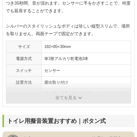
つき35秒間、音が流れます。センサーに手をかざすことで、何度
でも延長することができます。
シルバーのスタイリッシュなボディは珍しい縦型スリムで、場所
を取りません。両面テープで固定ができます。
サイズ
182×85×30mm
電源方式
単3形アルカリ乾電池3本
スイッチ
センサー
設置方法
露出取り付け
水の流れる音、鳥の合成音、トイレの水を流す
音の種類
全てを見る
音、音楽
トイレ用擬音装置おすすめ｜ボタン式