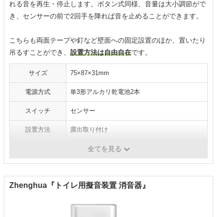
れる音を再生・停止します。ボタン式同様、音量は大小調節がで
き、センサーの前で2回手を降れば音を止めることができます。
こちらも両面テープや釘など壁面への固定設置のほか、置いたり
吊るすことができ、
設置方法は自由自在
です。
サイズ
75×87×31mm
電源方式
単3形アルカリ乾電池2本
スイッチ
センサー
設置方法
露出取り付け
音の種類
トイレの水を流す音
全てを見る
Zhenghua『トイレ用擬音装置 消音器』