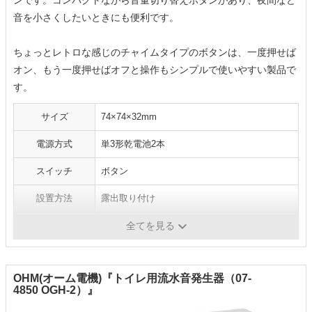
音を小さくしたいときにも便利です。
ちょっとレトロな感じのチャイムタイプのボタンは、一度押せば
オン、もう一度押せばオフと操作もシンプルで使いやすい製品で
す。
サイズ
74×74×32mm
電源方式
単3形乾電池2本
スイッチ
ボタン
設置方法
露出取り付け
音の種類
トイレの水を流す音
全てを見る
OHM(オーム電機)『トイレ用流水音発生器（07-
4850 OGH-2）』