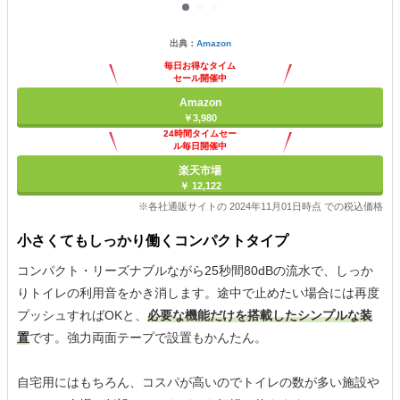
出典：
Amazon
毎日お得なタイム
セール開催中
Amazon
￥3,980
24時間タイムセー
ル毎日開催中
楽天市場
￥ 12,122
※各社通販サイトの 2024年11月01日時点 での税込価格
小さくてもしっかり働くコンパクトタイプ
コンパクト・リーズナブルながら25秒間80dBの流水で、しっか
りトイレの利用音をかき消します。途中で止めたい場合には再度
プッシュすればOKと、
必要な機能だけを搭載したシンプルな装
置
です。強力両面テープで設置もかんたん。
自宅用にはもちろん、コスパが高いのでトイレの数が多い施設や