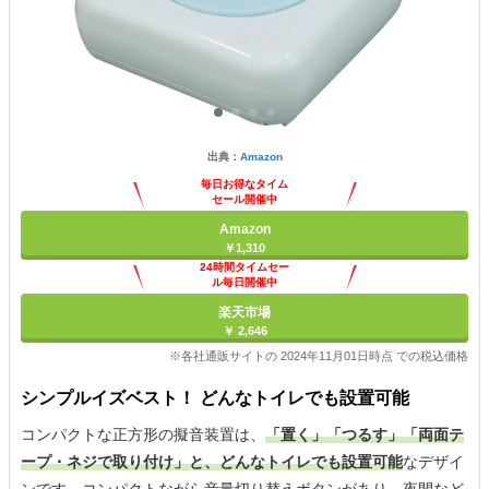
出典：
Amazon
毎日お得なタイム
セール開催中
Amazon
￥1,310
24時間タイムセー
ル毎日開催中
楽天市場
￥ 2,646
※各社通販サイトの 2024年11月01日時点 での税込価格
シンプルイズベスト！ どんなトイレでも設置可能
コンパクトな正方形の擬音装置は、
「置く」「つるす」「両面テ
ープ・ネジで取り付け」と、どんなトイレでも設置可能
なデザイ
ンです。コンパクトながら音量切り替えボタンがあり、夜間など