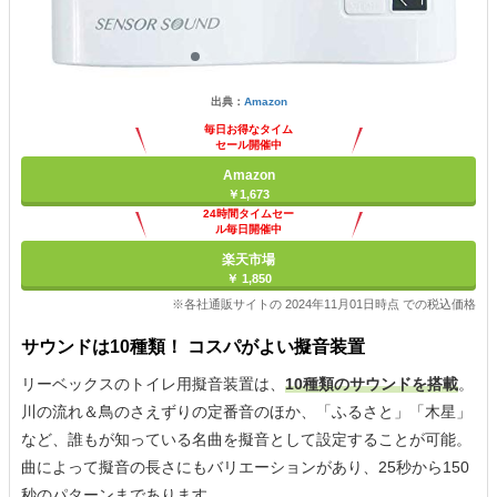
出典：
Amazon
毎日お得なタイム
セール開催中
Amazon
￥1,673
24時間タイムセー
ル毎日開催中
楽天市場
￥ 1,850
※各社通販サイトの 2024年11月01日時点 での税込価格
サウンドは10種類！ コスパがよい擬音装置
リーベックスのトイレ用擬音装置は、
10種類のサウンドを搭載
。
川の流れ＆鳥のさえずりの定番音のほか、「ふるさと」「木星」
など、誰もが知っている名曲を擬音として設定することが可能。
曲によって擬音の長さにもバリエーションがあり、25秒から150
秒のパターンまであります。