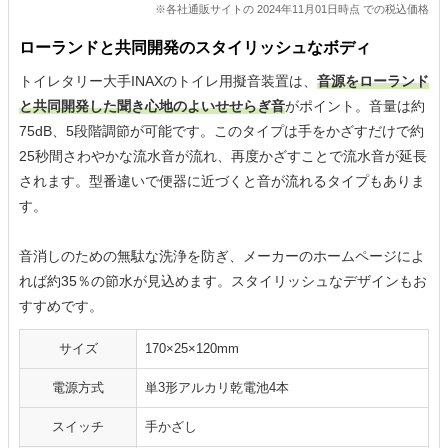
※各社通販サイトの 2024年11月01日時点 での税込価格
ローランドと共同開発のスタイリッシュなボディ
トイレタリー大手INAXのトイレ用擬音装置は、
音源をローランド
と共同開発した聞き心地のよいせせらぎ音
がポイント。音量は約
75dB、5段階調節が可能です。このタイプは手をかざすだけで約
25秒間さわやかな流水音が流れ、再度かざすことで流水音が延長
されます。型番違いで便器に近づくと音が流れるタイプもありま
す。
音消しのための無駄な洗浄を防ぎ、メーカーのホームページによ
れば約35％の節水が見込めます。スタイリッシュなデザインもお
すすめです。
サイズ
170×25×120mm
電源方式
単3形アルカリ乾電池4本
スイッチ
手かざし