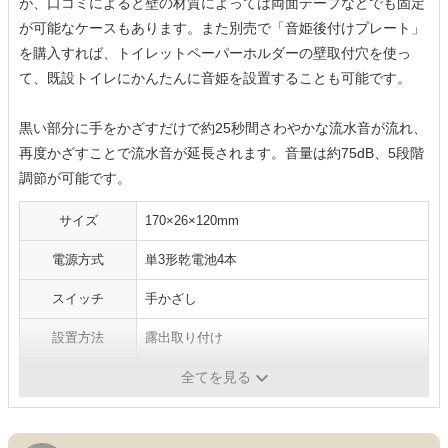
が、口コミによると壁の材質によっては両面テープなどでも固定
が可能なケースもあります。また別売で「音姫後付けプレート」
を購入すれば、トイレットペーパーホルダーの壁取付穴を使っ
て、既設トイレにかんたんに音姫を設置することも可能です。
黒い部分に手をかざすだけで約25秒間さわやかな流水音が流れ、
再度かざすことで流水音が延長されます。音量は約75dB、5段階
調節が可能です。
サイズ
170×26×120mm
電源方式
単3形乾電池4本
スイッチ
手かざし
設置方法
露出取り付け
音の種類
流水音
全てを見る