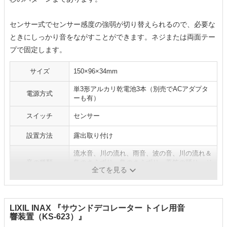
センサー式でセンサー感度の強弱が切り替えられるので、必要な
ときにしっかり音をながすことができます。ネジまたは両面テー
プで固定します。
サイズ
150×96×34mm
単3形アルカリ乾電池3本（別売でACアダプタ
電源方式
ーも有）
スイッチ
センサー
設置方法
露出取り付け
流水音、川の流れ、雨音、波の音、川の流れ＆
音の種類
鳥のさえずり、鳥のさえずり、葦笛の踊り、ジ
全てを見る
ムノベティ、木星、ふるさと
LIXIL INAX 『サウンドデコレーター トイレ用音
響装置（KS-623）』