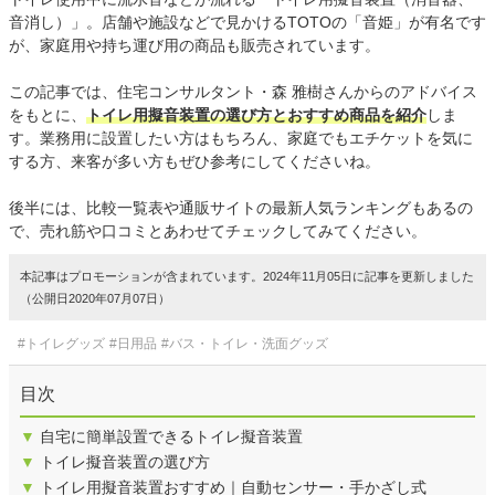
音消し）」。店舗や施設などで見かけるTOTOの「音姫」が有名です
が、家庭用や持ち運び用の商品も販売されています。
この記事では、住宅コンサルタント・森 雅樹さんからのアドバイス
をもとに、
トイレ用擬音装置の選び方とおすすめ商品を紹介
しま
す。業務用に設置したい方はもちろん、家庭でもエチケットを気に
する方、来客が多い方もぜひ参考にしてくださいね。
後半には、比較一覧表や通販サイトの最新人気ランキングもあるの
で、売れ筋や口コミとあわせてチェックしてみてください。
本記事はプロモーションが含まれています。2024年11月05日に記事を更新しました
（公開日2020年07月07日）
#トイレグッズ
#日用品
#バス・トイレ・洗面グッズ
目次
▼
自宅に簡単設置できるトイレ擬音装置
▼
トイレ擬音装置の選び方
▼
トイレ用擬音装置おすすめ｜自動センサー・手かざし式