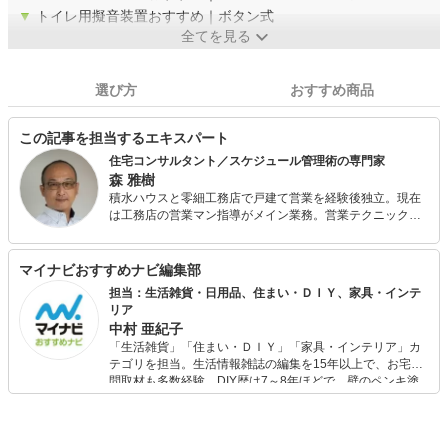
▼
トイレ用擬音装置おすすめ｜ボタン式
全てを見る
選び方
おすすめ商品
この記事を担当するエキスパート
住宅コンサルタント／スケジュール管理術の専門家
森 雅樹
積水ハウスと零細工務店で戸建て営業を経験後独立。現在
は工務店の営業マン指導がメイン業務。営業テクニックレ
ベル以前に営業マンとしてのスケジュール管理や情報収集
などのスキル不足を強く懸念。筆者が30年来続けてきたマ
ンスリー手帳による行動管理やスクラップブックに代表さ
マイナビおすすめナビ編集部
れるアナログ管理をＩＴとどう両立させるかを研修のテー
担当：生活雑貨・日用品、住まい・ＤＩＹ、家具・インテ
マに必ず掲げる。さらには高額になる住宅の契約において
リア
使い勝手がよく客前でも見栄えのする領収書や印鑑ケース
中村 亜紀子
にもこだわりを持つ。プレゼン、マーケティング、営業関
「生活雑貨」「住まい・ＤＩＹ」「家具・インテリア」カ
連の本を多数執筆。
テゴリを担当。生活情報雑誌の編集を15年以上で、お宅訪
問取材も多数経験。DIY歴は7～8年ほどで、壁のペンキ塗
りや壁紙チェンジなどもチャレンジ済み。初心者でもモノ
選びがしやすい記事をお届けします！