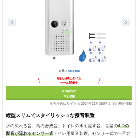
出典：
Amazon
毎日お得なタイム
セール開催中
Amazon
￥2,499
※各社通販サイトの 2024年11月3日時点 での税込価格
縦型スリムでスタイリッシュな擬音装置
水の流れる音、鳥の合成音、トイレの水を流す音、音楽の
4つの
擬音が流れるセンサー式
トイレ用擬音装置。センサー式で一回に