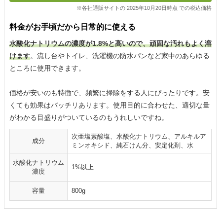
※各社通販サイトの 2025年10月20日時点 での税込価格
料金がお手頃だから日常的に使える
水酸化ナトリウムの濃度が1.8%と高いので、頑固な汚れもよく溶
けます
。流し台やトイレ、洗濯機の防水パンなど家中のあらゆる
ところに使用できます。
価格が安いのも特徴で、頻繁に掃除をする人にぴったりです。安
くても効果はバッチリあります。使用目的に合わせた、適切な量
がわかる目盛りがついているのもうれしいですね。
次亜塩素酸塩、水酸化ナトリウム、アルキルア
成分
ミンオキシド、純石けん分、安定化剤、水
水酸化ナトリウム
1%以上
濃度
容量
800g