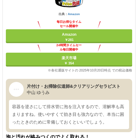
出典：
Amazon
毎日お得なタイム
セール開催中
Amazon
￥281
24時間タイムセー
ル毎日開催中
楽天市場
￥ 354
※各社通販サイトの 2025年10月20日時点 での税込価格
片付け・お掃除伝道師&クリアリングセラピスト
中山 ゆうみ
容器を逆さにして排水管に泡を注入するので、溶解率も高
まりますね。使いやすくて効き目も強力なので、本当に困
ったときのために常備しておくといいでしょう。
泡と汚れが絡みつくのでよく取れる！