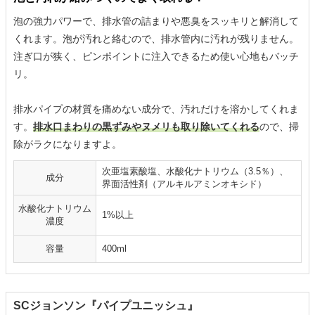
泡の強力パワーで、排水管の詰まりや悪臭をスッキリと解消して
くれます。泡が汚れと絡むので、排水管内に汚れが残りません。
注ぎ口が狭く、ピンポイントに注入できるため使い心地もバッチ
リ。
排水パイプの材質を痛めない成分で、汚れだけを溶かしてくれま
す。
排水口まわりの黒ずみやヌメリも取り除いてくれる
ので、掃
除がラクになりますよ。
次亜塩素酸塩、水酸化ナトリウム（3.5％）、
成分
界面活性剤（アルキルアミンオキシド）
水酸化ナトリウム
1%以上
濃度
容量
400ml
SCジョンソン『パイプユニッシュ』