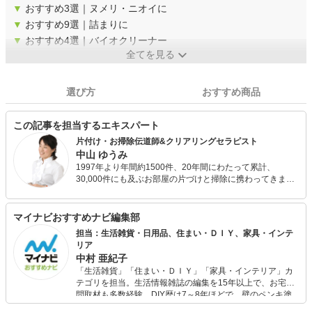
▼
おすすめ3選｜ヌメリ・ニオイに
▼
おすすめ9選｜詰まりに
▼
おすすめ4選｜バイオクリーナー
全てを見る
選び方
おすすめ商品
この記事を担当するエキスパート
片付け・お掃除伝道師&クリアリングセラピスト
中山 ゆうみ
1997年より年間約1500件、20年間にわたって累計、
30,000件にも及ぶお部屋の片づけと掃除に携わってきまし
た。 「片付けられない」悩みに寄り添う「片付けサポー
ト」にたくさんのご依頼をいただいています。 『勝間式汚
部屋脱出プログラム』の書籍にも紹介されました。
マイナビおすすめナビ編集部
担当：生活雑貨・日用品、住まい・ＤＩＹ、家具・インテ
リア
中村 亜紀子
「生活雑貨」「住まい・ＤＩＹ」「家具・インテリア」カ
テゴリを担当。生活情報雑誌の編集を15年以上で、お宅訪
問取材も多数経験。DIY歴は7～8年ほどで、壁のペンキ塗
りや壁紙チェンジなどもチャレンジ済み。初心者でもモノ