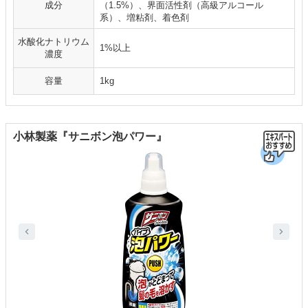
成分
（1.5%）、界面活性剤（高級アルコール
系）、増粘剤、着色剤
水酸化ナトリウム
1%以上
濃度
容量
1kg
小林製薬『サニボン泡パワー』