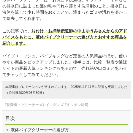
の排水口に詰まった髪の毛や汚れを落とす洗浄剤のこと。排水口に
液体を流して少し時間をおくことで、溜まったゴミや汚れを溶かし
て除去してくれます。
この記事では、
片付け・お掃除伝道師の中山ゆうみさんからのアド
バイスをもとに、液体パイプクリーナーの選び方とおすすめ商品を
紹介します。
パイプユニッシュ、パイプキングなど定番の人気商品のほか、使い
やすい商品をピックアップしました。後半には、比較一覧表や通販
サイトの最新人気ランキングもあるので、売れ筋や口コミとあわせ
てチェックしてみてください。
本記事はプロモーションが含まれています。2025年11月11日に記事を更新しました
（公開日2020年06月30日）
#掃除機・クリーナー
#トイレグッズ
#キッチン雑貨
目次
▼
液体パイプクリーナーの選び方