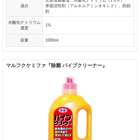
次亜塩素酸塩、水酸化ナトリウム（1.0％）、
成分
界面活性剤（アルキルアミンオキシド）、防錆
剤
水酸化ナトリウム
1%
濃度
容量
1000ml
マルフクケミファ『除菌 パイプクリーナー』