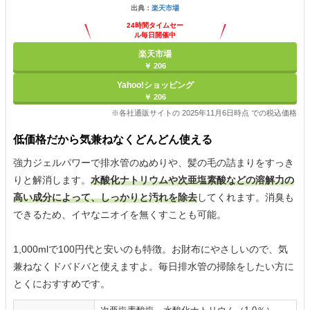
出典：
楽天市場
24時間タイムセー
ル毎日開催中
楽天市場
￥ 206
Yahoo!ショッピング
￥ 206
※各社通販サイトの 2025年11月6日時点 での税込価格
低価格だから気兼ねなくどんどん使える
強力ジェルパワーで排水管のぬめりや、髪の毛の詰まりをすっき
りと解消します。
水酸化ナトリウムや次亜塩素酸などの溶解力の
高い成分によって、しっかりと汚れを除去
してくれます。消臭も
できるため、イヤなニオイを無くすことも可能。
1,000mlで100円代と安いのも特徴。お財布にやさしいので、気
兼ねなくドバドバと使えますよ。毎日排水管の掃除をしたい方に
とくにおすすめです。