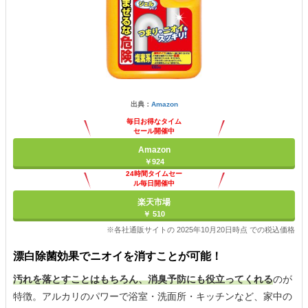
出典：
Amazon
毎日お得なタイム
セール開催中
Amazon
￥924
24時間タイムセー
ル毎日開催中
楽天市場
￥ 510
※各社通販サイトの 2025年10月20日時点 での税込価格
漂白除菌効果でニオイを消すことが可能！
汚れを落とすことはもちろん、消臭予防にも役立ってくれる
のが
特徴。アルカリのパワーで浴室・洗面所・キッチンなど、家中の