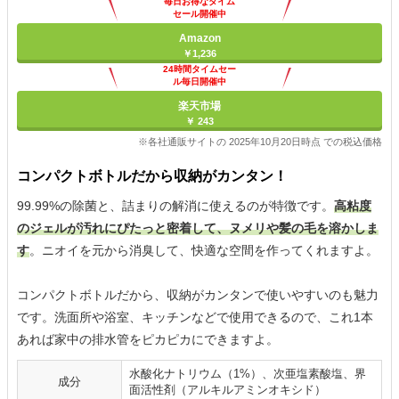
毎日お得なタイム
セール開催中
Amazon
￥1,236
24時間タイムセー
ル毎日開催中
楽天市場
￥ 243
※各社通販サイトの 2025年10月20日時点 での税込価格
コンパクトボトルだから収納がカンタン！
99.99%の除菌と、詰まりの解消に使えるのが特徴です。
高粘度
のジェルが汚れにぴたっと密着して、ヌメリや髪の毛を溶かしま
す
。ニオイを元から消臭して、快適な空間を作ってくれますよ。
コンパクトボトルだから、収納がカンタンで使いやすいのも魅力
です。洗面所や浴室、キッチンなどで使用できるので、これ1本
あれば家中の排水管をピカピカにできますよ。
水酸化ナトリウム（1%）、次亜塩素酸塩、界
成分
面活性剤（アルキルアミンオキシド）