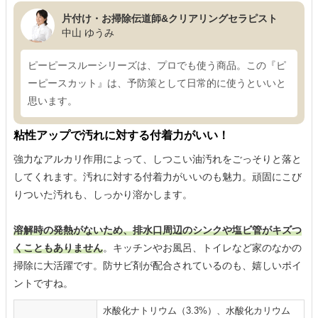
片付け・お掃除伝道師&クリアリングセラピスト
中山 ゆうみ
ピーピースルーシリーズは、プロでも使う商品。この『ピ
ーピースカット』は、予防策として日常的に使うといいと
思います。
粘性アップで汚れに対する付着力がいい！
強力なアルカリ作用によって、しつこい油汚れをごっそりと落と
してくれます。汚れに対する付着力がいいのも魅力。頑固にこび
りついた汚れも、しっかり溶かします。
溶解時の発熱がないため、排水口周辺のシンクや塩ビ管がキズつ
くこともありません
。キッチンやお風呂、トイレなど家のなかの
掃除に大活躍です。防サビ剤が配合されているのも、嬉しいポイ
ントですね。
水酸化ナトリウム（3.3%）、水酸化カリウム