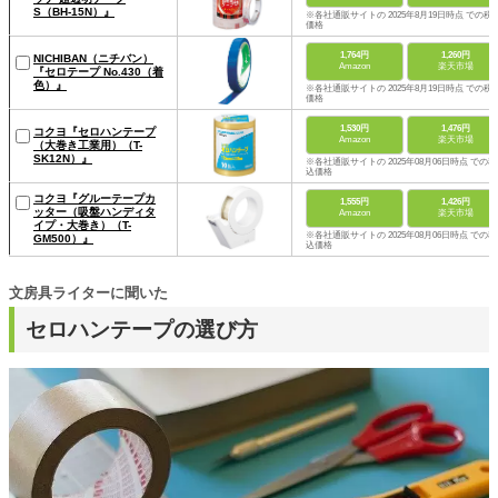
S（BH-15N）』
※各社通販サイトの 2025年8月19日時点 での税
価格
1,764円
1,260円
NICHIBAN（ニチバン）
Amazon
楽天市場
『セロテープ No.430（着
色）』
※各社通販サイトの 2025年8月19日時点 での税
価格
1,530円
1,476円
コクヨ『セロハンテープ
Amazon
楽天市場
（大巻き工業用）（T-
SK12N）』
※各社通販サイトの 2025年08月06日時点 での税
込価格
コクヨ『グルーテープカ
1,555円
1,426円
ッター（吸盤ハンディタ
Amazon
楽天市場
イプ・大巻き）（T-
※各社通販サイトの 2025年08月06日時点 での税
GM500）』
込価格
文房具ライターに聞いた
セロハンテープの選び方