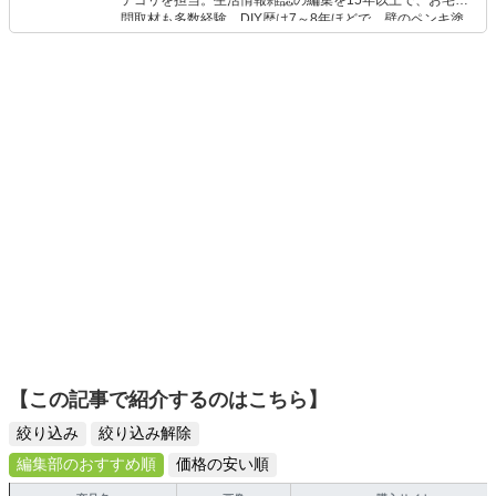
テゴリを担当。生活情報雑誌の編集を15年以上で、お宅訪
問取材も多数経験。DIY歴は7～8年ほどで、壁のペンキ塗
りや壁紙チェンジなどもチャレンジ済み。初心者でもモノ
選びがしやすい記事をお届けします！
【この記事で紹介するのはこちら】
絞り込み
絞り込み解除
編集部のおすすめ順
価格の安い順