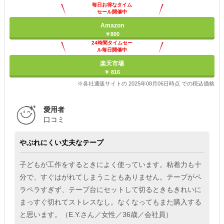
毎日お得なタイム
セール開催中
Amazon
￥800
24時間タイムセー
ル毎日開催中
楽天市場
￥ 816
※各社通販サイトの 2025年08月06日時点 での税込価格
愛用者
口コミ
やぶれにくい丈夫なテープ
子どもが工作をするときによく使っています。粘着力も十
分で、すぐはがれてしまうこともありません。テープがペ
ラペラすぎず、テープ台にセットして切るときもきれいに
まっすぐ切れてストレスなし。なくなってもまた購入する
と思います。（E.Y.さん／女性／36歳／会社員）