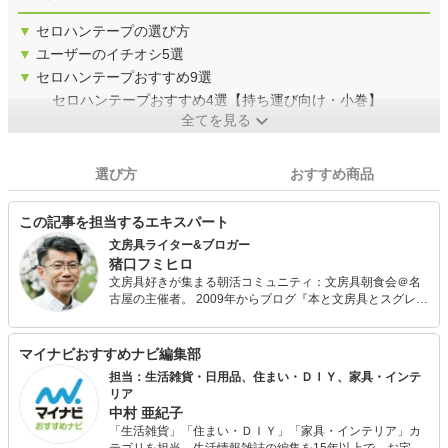
▼
セロハンテープの選び方
▼
ユーザーのイチオシ5選
▼
セロハンテープおすすめ9選
セロハンテープおすすめ4選【持ち運び向け・小巻】
全てを見る
選び方
おすすめ商品
この記事を担当するエキスパート
文房具ライター&ブロガー
猪口フミヒロ
文房具好きが集まる朝活コミュニティ：文房具朝食会＠名
古屋の主催者。 2009年からブログ『本と文房具とスグレモ
ノ』を毎日更新し続ける文房具ライター&ブロガー。 『文
房具屋さん大賞』で特別コメンテーターを務める日本でも
有数の文房具通。 東海地区を中心に文房具をベースにした
マイナビおすすめナビ編集部
活動を精力的に展開するサラリーマン。 愛知県岡崎市に在
担当：生活雑貨・日用品、住まい・ＤＩＹ、家具・インテ
住。
リア
中村 亜紀子
「生活雑貨」「住まい・ＤＩＹ」「家具・インテリア」カ