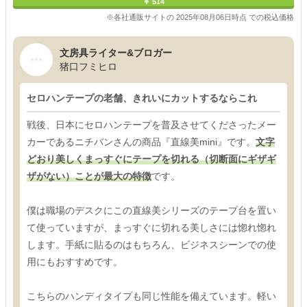
￥ 514
※各社通販サイトの 2025年08月06日時点 での税込価格
文房具ライター&ブロガー
猪口フミヒロ
セロハンテープの老舗、きれいにカットするならこれ
戦後、日本にセロハンテープを普及させてくださったメー
カーであるニチバンさんの商品『直線美mini』です。
文字
どおり美しくまっすぐにテープを切れる（切断面にギザギ
ザがない）ことが最大の特徴
です。
僕は職場のデスクにこの直線美シリーズのテープ台を置い
て使っていますが、まっすぐに切れる美しさには惚れ惚れ
します。手紙に貼るのはもちろん、ビジネスシーンでの使
用にもおすすめです。
こちらのハンディタイプも同じ性能を備えています。軽い