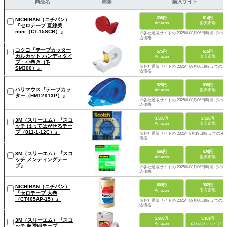
商品名
画像
購入サイト
398円
514円
NICHIBAN（ニチバン）
Amazon
楽天市場
『セロテープ 直線美
mini（CT-15SCB）』
※各社通販サイトの 2025年08月06日時点 での税
込価格
コクヨ『テープカッター
575円
616円
カルカット ハンディタイ
Amazon
楽天市場
プ・小巻き（T-
※各社通販サイトの 2025年08月06日時点 での税
SM300）』
込価格
928円
698円
ハリマウス『テープカッ
Amazon
楽天市場
ター（HM12X13P）』
※各社通販サイトの 2025年08月06日時点 での税
込価格
1,580円
2,320円
3M（スリーエム）『スコ
Amazon
楽天市場
ッチ はってはがせるテー
プ（811-1-12C）』
※各社通販サイトの 2025年8月19日時点 での税
価格
645円
528円
3M（スリーエム）『スコ
Amazon
楽天市場
ッチ メンディングテー
プ』
※各社通販サイトの 2025年08月06日時点 での税
込価格
800円
902円
NICHIBAN（ニチバン）
Amazon
楽天市場
『セロテープ 大巻
（CT405AP-15）』
※各社通販サイトの 2025年08月06日時点 での税
込価格
2,980円
3,101円
3M（スリーエム）『スコ
Amazon
Yahoo!ショッピング
ッチ 超透明テープ