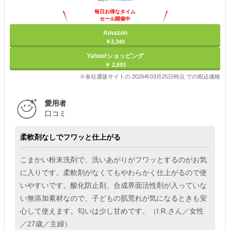
毎日お得なタイム
セール開催中
Amazon
￥2,340
Yahoo!ショッピング
￥ 2,693
※各社通販サイトの 2026年03月25日時点 での税込価格
愛用者
口コミ
柔軟剤なしでフワッと仕上がる
こまかい粉末洗剤で、洗いあがりがフワッとするのがお気
に入りです。柔軟剤がなくてもやわらかく仕上がるので使
いやすいです。酸化防止剤、合成界面活性剤が入っていな
い無添加素材なので、子どもの肌荒れが気になるときも安
心して使えます。匂いは少し甘めです。（I.R.さん／女性
／27歳／主婦）