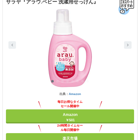
サラヤ『アラウ.ベビー 洗濯用せっけん』
出典：
Amazon
毎日お得なタイム
セール開催中
Amazon
￥501
24時間タイムセー
ル毎日開催中
楽天市場