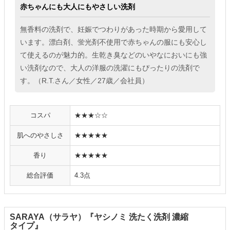
赤ちゃんにも大人にもやさしい洗剤
無香料の洗剤で、妊娠でつわりがあった時期から愛用して
います。漂白剤、蛍光剤不使用で赤ちゃんの服にも安心し
て使えるのが魅力的。生乾き臭などのいやなにおいにも強
い洗剤なので、大人の洋服の洗濯にもぴったりの洗剤で
す。（R.T.さん／女性／27歳／会社員）
コスパ
★★★☆☆
肌へのやさしさ
★★★★★
香り
★★★★★
総合評価
4.3点
SARAYA（サラヤ）『ヤシノミ 洗たく洗剤 濃縮
タイプ』