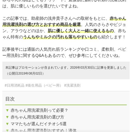
は、肌に優しいものを選びたいですよね。
この記事では、助産師の浅井貴子さんへの取材をもとに、
赤ちゃん
用洗濯洗剤の選び方とおすすめ商品を厳選
。人気のさらさやピジョ
ン、アラウなどのほか、
肌に優しく大人と一緒に使えるもの
、赤ち
ゃん特有の
うんちやミルクの汚れも落ちやすいもの
も紹介します！
記事後半には通販の人気売れ筋ランキングや口コミ、柔軟剤、ベビ
ー用洗剤に関するQ&Aもあるので、ぜひ参考にしてくださいね。
本記事はプロモーションが含まれています。2026年03月30日に記事を更新しました
（公開日2019年08月02日）
#日用消耗品
#衛生用品（ベビー用）
#洗濯洗剤
目次
▼
赤ちゃん用洗濯洗剤って必要？
▼
赤ちゃん用洗濯洗剤の選び方
▼
ママたちが選んだイチオシ5選
▼
赤ちゃん用洗濯洗剤おすすめ｜液体