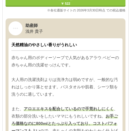
￥ 522
※各社通販サイトの 2026年3月30日時点 での税込価格
助産師
浅井 貴子
天然精油のやさしい香りがうれしい
赤ちゃん用のボディーソープで人気があるアラウ.ベビーの
赤ちゃん用の洗濯せっけんです。
大人用の洗濯洗剤よりは洗浄力は弱めですが、一般的な汚
れはしっかり落とせます。バスタオルや肌着、シーツ類を
洗うのに適しています。
また、
アロエエキスを配合しているので手荒れしにくく
、
衣類の部分洗いをしたいママにもうれしいですね。
お手ご
ろ価格なのに800mlとたっぷり入っており、コストパフォ
ーマンスもよい
ので、赤ちゃんの衣類をやわらかく仕上げ