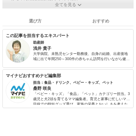
全てを見る
選び方
おすすめ
この記事を担当するエキスパート
助産師
浅井 貴子
大学病院、未熟児センター勤務後、自身の結婚、出産後地
域に出て年間250～300件の赤ちゃん訪問を行いながら健診
業務や母親学級などを行う。 アロマセラピストの知識を生
かしながら母と子のナチュラルケアブランドＡＭＯＭＡの
商品開発、ＷＥＬＥＤＡのプレママセミナーなどを行う。
マイナビおすすめナビ編集部
妊娠中～乳幼児の育児相談が得意。ベビーマッサージ教室
担当：食品・ドリンク、ベビー・キッズ、ペット
カモマイル主宰。
桑野 咲良
「ベビー・キッズ」「食品」「ペット」カテゴリー担当。3
歳児と犬2頭を育てるママ編集者。育児と家事に忙しいママ
目線での時短グッズ選び、家族の栄養とおいしさを考えた
食品選び、束の間のリラックスタイムを楽しむためのスイ
ーツ選びに自信あり。鋭い目線で商品を見極め、少しでも
日々の生活が豊かになるものを紹介します。