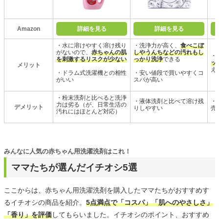
Amazon
詳細を見る
詳細を見る
・水に溶けやすく溶け残り
・洗浄力が高く、
食べこぼ
がないので、
赤ちゃんの肌
しやうんちなどの汚れもし
・
を刺激するリスクが少ない
っかり洗浄
できる
ッ
メリット
え
・ドラム式洗濯機との相性
・安い値段で買いやすくコ
がいい
スパが高い
・粉末洗剤と比べると洗浄
・液体洗剤と比べて溶け残
・
力は劣る（が、日常生活の
デメリット
りしやすい
売
汚れにはほとんど対応）
みんなに人気の赤ちゃん用洗濯洗剤はこれ！
ママたちが選んだイチオシ5選
ここからは、赤ちゃん用洗濯洗剤を購入したママたちがおすすめす
るイチオシの商品を紹介。
5点満点で「コスパ」「肌へのやさしさ」
「香り」を評価
してもらいました。イチオシのポイント、おすすめ