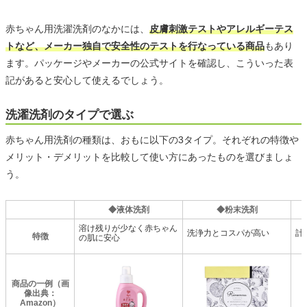
赤ちゃん用洗濯洗剤のなかには、
皮膚刺激テストやアレルギーテス
トなど、メーカー独自で安全性のテストを行なっている商品
もあり
ます。パッケージやメーカーの公式サイトを確認し、こういった表
記があると安心して使えるでしょう。
洗濯洗剤のタイプで選ぶ
赤ちゃん用洗剤の種類は、おもに以下の3タイプ。それぞれの特徴や
メリット・デメリットを比較して使い方にあったものを選びましょ
う。
◆液体洗剤
◆粉末洗剤
溶け残りが少なく赤ちゃん
洗浄力とコスパが高い
計
特徴
の肌に安心
商品の一例（画
像出典：
Amazon）