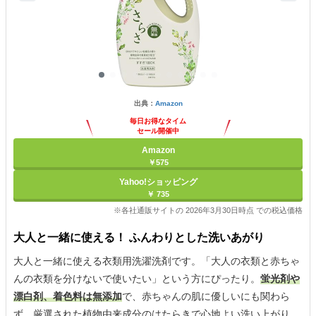
出典：
Amazon
毎日お得なタイム
セール開催中
Amazon
￥575
Yahoo!ショッピング
￥ 735
※各社通販サイトの 2026年3月30日時点 での税込価格
大人と一緒に使える！ ふんわりとした洗いあがり
大人と一緒に使える衣類用洗濯洗剤です。「大人の衣類と赤ちゃ
んの衣類を分けないで使いたい」という方にぴったり。
蛍光剤や
漂白剤、着色料は無添加
で、赤ちゃんの肌に優しいにも関わら
ず、厳選された植物由来成分のはたらきで心地よい洗い上がり