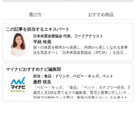
選び方
おすすめ商品
この記事を担当するエキスパート
日本体質改善協会 代表、フードアナリスト
平林 玲美
個々の体質を根本から改善し、内側から美しくなれる食事
法を普及すべく「日本体質改善協会（JPCIA）」を設立。
オンラインによる個別指導の他、パーソナルジムやエステ
サロンと提携し、体質改善を目的とする食事指導を行う。
また、各種メディアにて食にまつわる美容・健康情報や今
マイナビおすすめナビ編集部
日から取り入れられる簡単ダイエット・体質改善メソッド
担当：食品・ドリンク、ベビー・キッズ、ペット
を発信している。 フードアナリスト協会主催・食の親善大
桑野 咲良
使「第4回食のなでしこ」グランプリ受賞。
「ベビー・キッズ」「食品」「ペット」カテゴリー担当。3
歳児と犬2頭を育てるママ編集者。育児と家事に忙しいママ
目線での時短グッズ選び、家族の栄養とおいしさを考えた
食品選び、束の間のリラックスタイムを楽しむためのスイ
ーツ選びに自信あり。鋭い目線で商品を見極め、少しでも
日々の生活が豊かになるものを紹介します。