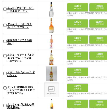
2,013円
9,880円
Asahi（アサヒビール）
Amazon
楽天市場
『ボルス ピーチ 』
※各社通販サイトの 2025年06月23日時点 での税
込価格
1,475円
12,800円
デカイパー『オリジナ
Amazon
楽天市場
ル・ピーチツリー』
※各社通販サイトの 2025年06月23日時点 での税
込価格
3,190円
3,190円
麻原酒造『すてきな桃
Amazon
楽天市場
酒』
※各社通販サイトの 2025年06月23日時点 での税
込価格
2,027円
1,700円
ルジェ・ラグート『ルジ
Amazon
楽天市場
ェ クレーム ド ペシェ
（ピーチ）』
※各社通販サイトの 2025年06月23日時点 での税
込価格
3,330円
エギュベル『クレーム ド
Amazon
ペシェ』
※各社通販サイトの 2025年06月23日時点 での税
込価格
3,452円
ドーバー洋酒貿易（株）
楽天市場
『レジーナ ホワイトピー
チリキュール』
※各社通販サイトの 2025年06月23日時点 での税
込価格
2,925円
2,080円
北のさくら『しあわせ果
Amazon
楽天市場
実 七福神』