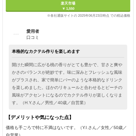
楽天市場
￥ 1,550
※各社通販サイトの 2025年06月23日時点 での税込価格
愛用者
口コミ
本格的なカクテル作りを楽しめます
開けた瞬間に広がる桃の香りがとても豊かで、甘さと爽や
かさのバランスが絶妙です。味に深みとフレッシュな風味
がプラスされ、家で簡単にバーのような本格的なドリンク
を楽しめました。ほかのリキュールと合わせるとピーチの
風味がアクセントになるのでカクテル作りが楽しくなりま
す。（H.Y.さん／男性／40歳／自営業）
【デメリットや気になった点】
価格も手ごろで特に不満はないです。（Y.I.さん／女性／50歳／
自営業）