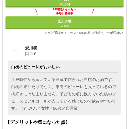
￥1,354
24時間タイムセー
ル毎日開催中
楽天市場
￥ 990
※各社通販サイトの 2025年06月23日時点 での税込価格
愛用者
口コミ
白桃のピューレがおいしい
江戸時代から続いている酒蔵で作られた白桃のお酒です。
白桃の果汁だけでなく、果肉のピューレも入っているので
桃好きにはたまりません。子どもの頃に飲んでいた桃のジ
ュースにアルコールが入っている感じなので飲みやすいで
す。（Y.I.さん／女性／50歳／自営業）
【デメリットや気になった点】