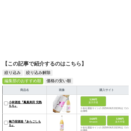
【この記事で紹介するのはこちら】
絞り込み
絞り込み解除
編集部のおすすめ順
価格の安い順
商品名
画像
購入サイト
3,300円
小林酒造『鳳凰美田 完熟
楽天市場
もも』
※各社通販サイトの 2025年06月23日時点 での税
込価格
3,620円
3,388円
梅乃宿酒造『あらごしも
Amazon
楽天市場
も』
※各社通販サイトの 2025年06月23日時点 での税
込価格