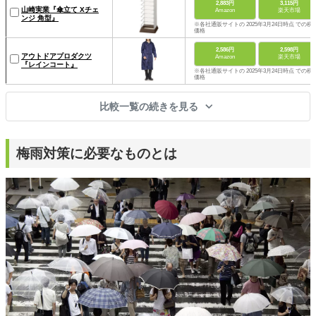
2,883円
3,115円
山崎実業『傘立て Xチェ
Amazon
楽天市場
ンジ 角型』
※各社通販サイトの 2025年3月24日時点 での税
価格
2,586円
2,598円
アウトドアプロダクツ
Amazon
楽天市場
『レインコート』
※各社通販サイトの 2025年3月24日時点 での税
価格
比較一覧の続きを見る
梅雨対策に必要なものとは