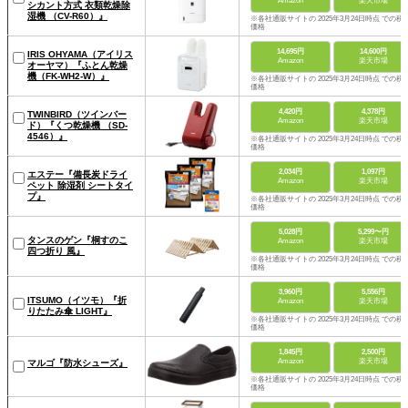
Amazon
楽天市場
シカント方式 衣類乾燥除
湿機 （CV-R60）』
※各社通販サイトの 2025年3月24日時点 での税
価格
14,695円
14,600円
IRIS OHYAMA（アイリス
Amazon
楽天市場
オーヤマ）『ふとん乾燥
機（FK-WH2-W）』
※各社通販サイトの 2025年3月24日時点 での税
価格
4,420円
4,378円
TWINBIRD（ツインバー
Amazon
楽天市場
ド）『くつ乾燥機 （SD-
4546）』
※各社通販サイトの 2025年3月24日時点 での税
価格
2,034円
1,097円
エステー『備長炭ドライ
Amazon
楽天市場
ペット 除湿剤 シートタイ
プ』
※各社通販サイトの 2025年3月24日時点 での税
価格
5,028円
5,299〜円
タンスのゲン『桐すのこ
Amazon
楽天市場
四つ折り 風』
※各社通販サイトの 2025年3月24日時点 での税
価格
3,960円
5,556円
ITSUMO（イツモ）『折
Amazon
楽天市場
りたたみ傘 LIGHT』
※各社通販サイトの 2025年3月24日時点 での税
価格
1,845円
2,500円
Amazon
楽天市場
マルゴ『防水シューズ』
※各社通販サイトの 2025年3月24日時点 での税
価格