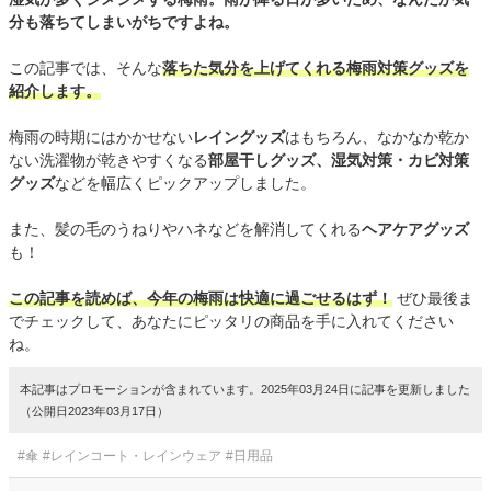
分も落ちてしまいがちですよね。
この記事では、そんな
落ちた気分を上げてくれる梅雨対策グッズを
紹介します。
梅雨の時期にはかかせない
レイングッズ
はもちろん、なかなか乾か
ない洗濯物が乾きやすくなる
部屋干しグッズ、湿気対策・カビ対策
グッズ
などを幅広くピックアップしました。
また、髪の毛のうねりやハネなどを解消してくれる
ヘアケアグッズ
も！
この記事を読めば、今年の梅雨は快適に過ごせるはず！
ぜひ最後ま
でチェックして、あなたにピッタリの商品を手に入れてください
ね。
本記事はプロモーションが含まれています。2025年03月24日に記事を更新しました
（公開日2023年03月17日）
#傘
#レインコート・レインウェア
#日用品