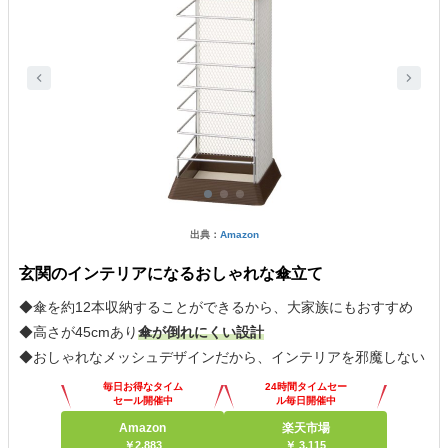
出典：
Amazon
玄関のインテリアになるおしゃれな傘立て
◆傘を約12本収納することができるから、大家族にもおすすめ
◆高さが45cmあり
傘が倒れにくい設計
◆おしゃれなメッシュデザインだから、インテリアを邪魔しない
毎日お得なタイム
24時間タイムセー
セール開催中
ル毎日開催中
Amazon
楽天市場
￥2,883
￥ 3,115