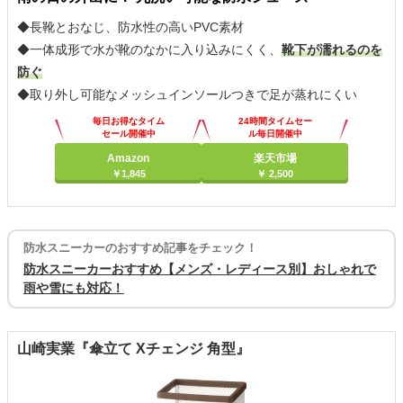
◆長靴とおなじ、防水性の高いPVC素材
◆一体成形で水が靴のなかに入り込みにくく、
靴下が濡れるのを
防ぐ
◆取り外し可能なメッシュインソールつきで足が蒸れにくい
毎日お得なタイム
24時間タイムセー
セール開催中
ル毎日開催中
Amazon
楽天市場
￥1,845
￥ 2,500
防水スニーカーのおすすめ記事をチェック！
防水スニーカーおすすめ【メンズ・レディース別】おしゃれで
雨や雪にも対応！
山崎実業『傘立て Xチェンジ 角型』