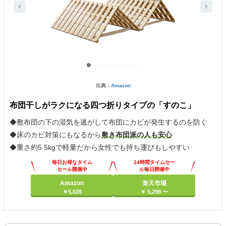
出典：
Amazon
布団干しがラクになる四つ折りタイプの「すのこ」
◆敷布団の下の湿気を逃がして布団にカビが発生するのを防ぐ
◆床のカビ対策にもなるから
敷き布団派の人も安心
◆重さ約5.5kgで軽量だから女性でも持ち運びもしやすい
毎日お得なタイム
24時間タイムセー
セール開催中
ル毎日開催中
Amazon
楽天市場
￥5,028
￥ 5,299 〜