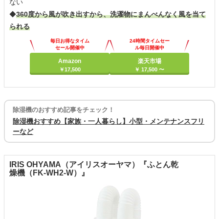
ない
◆
360度から風が吹き出すから、洗濯物にまんべんなく風を当て
られる
毎日お得なタイム
24時間タイムセー
セール開催中
ル毎日開催中
Amazon
楽天市場
￥17,500
￥ 17,500 〜
除湿機のおすすめ記事をチェック！
除湿機おすすめ【家族・一人暮らし】小型・メンテナンスフリ
ーなど
IRIS OHYAMA（アイリスオーヤマ）『ふとん乾
燥機（FK-WH2-W）』