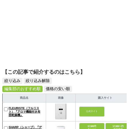
【この記事で紹介するのはこちら】
絞り込み
絞り込み解除
編集部のおすすめ順
価格の安い順
商品名
画像
購入サイト
FLEURISTE（フルリス
ト）『アロマ機能付き布
公式サイト
団乾燥機』
17,500円
17,500〜円
SHARP（シャープ）『デ