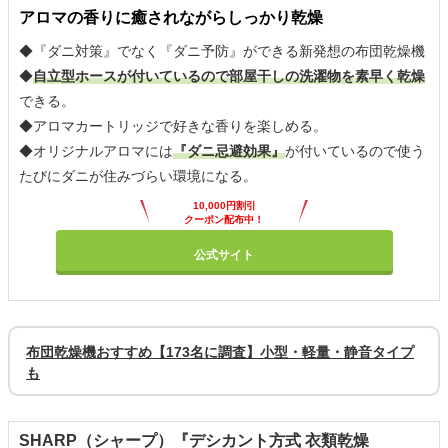
アロマの香りに癒されながらしっかり乾燥
◆『ダニ対策』でなく『ダニ予防』ができる新発想の布団乾燥機
◆
自立型ホースが付いているので部屋干しの洗濯物を素早く乾燥
できる。
◆アロマカートリッジで好きな香りを楽しめる。
◆オリジナルアロマには
『ダニ忌避効果』
が付いているので使う
たびにダニが住みづらい環境になる。
10,000円割引
クーポン配布中！
公式サイト
布団乾燥機おすすめ【173名に調査】小型・軽量・静音タイプ
も
SHARP（シャープ）『デシカント方式 衣類乾燥