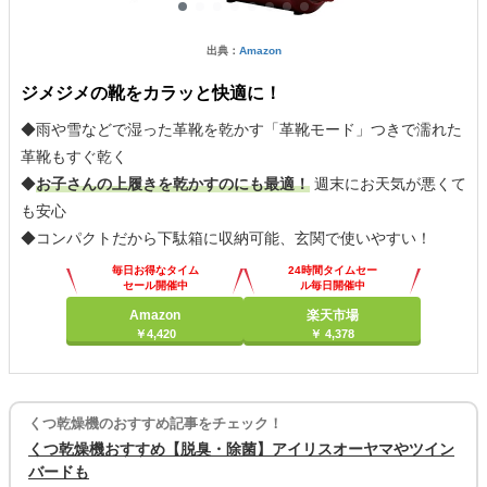
出典：
Amazon
ジメジメの靴をカラッと快適に！
◆雨や雪などで湿った革靴を乾かす「革靴モード」つきで濡れた
革靴もすぐ乾く
◆
お子さんの上履きを乾かすのにも最適！
週末にお天気が悪くて
も安心
◆コンパクトだから下駄箱に収納可能、玄関で使いやすい！
毎日お得なタイム
24時間タイムセー
セール開催中
ル毎日開催中
Amazon
楽天市場
￥4,420
￥ 4,378
くつ乾燥機のおすすめ記事をチェック！
くつ乾燥機おすすめ【脱臭・除菌】アイリスオーヤマやツイン
バードも