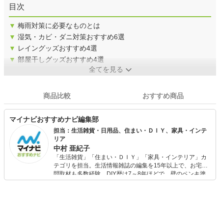
目次
▼
梅雨対策に必要なものとは
▼
湿気・カビ・ダニ対策おすすめ6選
▼
レイングッズおすすめ4選
▼
部屋干しグッズおすすめ4選
全てを見る
商品比較
おすすめ商品
マイナビおすすめナビ編集部
担当：生活雑貨・日用品、住まい・ＤＩＹ、家具・インテ
リア
中村 亜紀子
「生活雑貨」「住まい・ＤＩＹ」「家具・インテリア」カ
テゴリを担当。生活情報雑誌の編集を15年以上で、お宅訪
問取材も多数経験。DIY歴は7～8年ほどで、壁のペンキ塗
りや壁紙チェンジなどもチャレンジ済み。初心者でもモノ
選びがしやすい記事をお届けします！