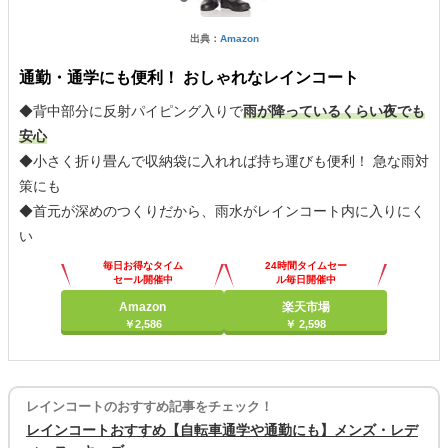
出典：
Amazon
通勤・通学にも便利！ おしゃれなレインコート
◆背中部分に反射パイピング入りで
雨が降っているくらい夜でも
安心
◆小さく折り畳んで収納袋に入れれば持ち運びも便利！ 急な雨対
策にも
◆首元が深めのつくりだから、雨水がレインコート内に入りにく
い
毎日お得なタイム
24時間タイムセー
セール開催中
ル毎日開催中
Amazon
楽天市場
￥2,586
￥ 2,598
レインコートのおすすめ記事をチェック！
レインコートおすすめ【自転車通学や通勤にも】メンズ・レデ