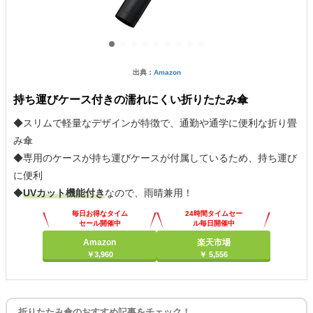
出典：
Amazon
持ち運びケース付きの濡れにくい折りたたみ傘
◆スリムで軽量なデザインが特徴で、通勤や通学に便利な折り畳
み傘
◆専用のケースが持ち運びケースが付属しているため、持ち運び
に便利
◆
UVカット機能付き
なので、雨晴兼用！
毎日お得なタイム
24時間タイムセー
セール開催中
ル毎日開催中
Amazon
楽天市場
￥3,960
￥ 5,556
折りたたみ傘のおすすめ記事をチェック！