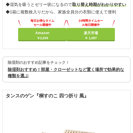
◆湿気を吸うとゼリー状になるので
取り替え時期がわかりやすい
◆1箱に複数枚入りだから、家族全員分の衣類に使えて便利
毎日お得なタイム
24時間タイムセー
セール開催中
ル毎日開催中
Amazon
楽天市場
￥2,034
￥ 1,097
除湿剤のおすすめ記事をチェック！
除湿剤おすすめ！部屋・クローゼットなど置く場所で効果的な
種類を選ぶ
タンスのゲン『桐すのこ 四つ折り 風』