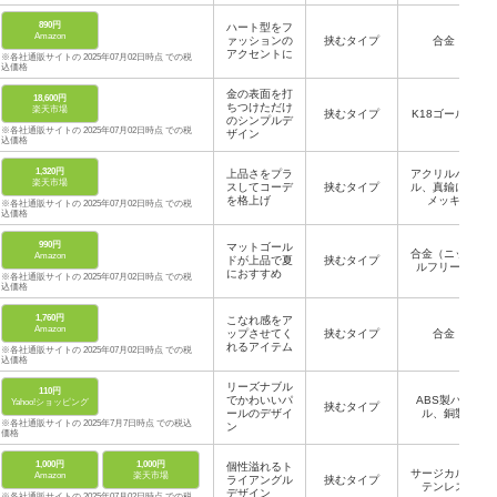
890円
ハート型をフ
Amazon
ァッションの
挟むタイプ
合金
アクセントに
※各社通販サイトの 2025年07月02日時点 での税
込価格
金の表面を打
18,600円
ちつけただけ
楽天市場
挟むタイプ
K18ゴールド
のシンプルデ
※各社通販サイトの 2025年07月02日時点 での税
ザイン
込価格
1,320円
上品さをプラ
アクリルパー
楽天市場
スしてコーデ
挟むタイプ
ル、真鍮に金
を格上げ
メッキ
※各社通販サイトの 2025年07月02日時点 での税
込価格
990円
マットゴール
合金（ニッケ
Amazon
ドが上品で夏
挟むタイプ
ルフリー）
におすすめ
※各社通販サイトの 2025年07月02日時点 での税
込価格
1,760円
こなれ感をア
Amazon
ップさせてく
挟むタイプ
合金
れるアイテム
※各社通販サイトの 2025年07月02日時点 での税
込価格
リーズナブル
110円
でかわいいパ
ABS製パー
Yahoo!ショッピング
挟むタイプ
ールのデザイ
ル、銅製
※各社通販サイトの 2025年7月7日時点 での税込
ン
価格
1,000円
1,000円
個性溢れるト
サージカルス
Amazon
楽天市場
ライアングル
挟むタイプ
テンレス
デザイン
※各社通販サイトの 2025年07月02日時点 での税