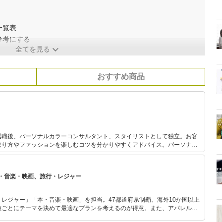
一覧表
参考にする
全てを見る
おすすめ商品
退職後、パーソナルカラーコンサルタント、スタイリストとして独立。お客
取り方やファッションを楽しむコツを分かりやすくアドバイス。パーソナル
中で関わっており実績と定評がある。 また、FPとしても活動して
資初心者の女性に向けた「はじめての投資セミナー」を開催中。お金とファッ
に支持されている。
・音楽・映画、旅行・レジャー
レジャー」「本・音楽・映画」を担当。47都道府県制覇、海外10か国以上
旅ごとにテーマを決めて最適なプランを考えるのが得意。また、アパレルシ
り。誰でも手軽に楽しめるプチプラとトレンドを取り入れたコーディネート