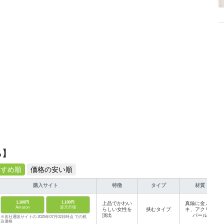
から受けたインスピレーションを日常や仕事に活かすことを大切にし、記事
だおすすめ作品やアイテムを紹介します。
ら】
すすめ順
価格の安い順
購入サイト
特徴
タイプ
材質
1,100円
1,100円
上品でかわい
真鍮に金メッ
Amazon
楽天市場
らしい女性を
挟むタイプ
キ、アクリル
演出
パール
※各社通販サイトの 2025年07月02日時点 での税
込価格