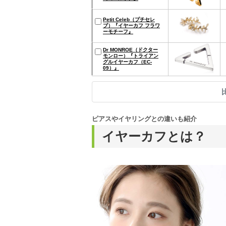
Petit Celeb（プチセレ
ブ）『イヤーカフ フラワ
ーモチーフ』
Dr MONROE（ドクター
モンロー）『トライアン
グルイヤーカフ（EC-
09）』
ピアスやイヤリングとの違いも紹介
イヤーカフとは？