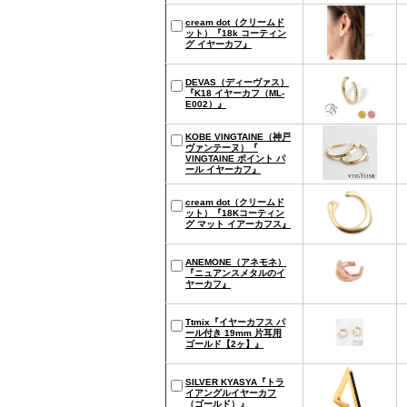
cream dot（クリームド
ット）『18k コーティン
グ イヤーカフ』
DEVAS（ディーヴァス）
『K18 イヤーカフ（ML-
E002）』
KOBE VINGTAINE（神戸
ヴァンテーヌ）『
VINGTAINE ポイント パ
ール イヤーカフ』
cream dot（クリームド
ット）『18Kコーティン
グ マット イアーカフス』
ANEMONE（アネモネ）
『ニュアンスメタルのイ
ヤーカフ』
Ttmix『イヤーカフス パ
ール付き 19mm 片耳用
ゴールド【2ヶ】』
SILVER KYASYA『トラ
イアングルイヤーカフ
（ゴールド）』