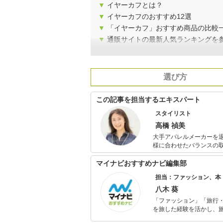
▼
イヤーカフとは？
▼
イヤーカフのおすすめ12選
▼
「イヤーカフ」おすすめ商品の比較
▼
通販サイトの最新人気ランキングを
選び方
この記事を担当するエキスパート
スタイリスト
高橋 禎美
大手アパレルメーカーを
様に合わせたバランスの
カラー診断も会社員時代から仕事の
おり、個人FP相談や投
マイナビおすすめナビ編集部
ションに興味のある女性
担当：ファッション、本
八木 葵
「ファッション」「旅行・
を旅した経験を活かし、
ョップでの販売経験もあ