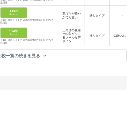
込価格
1,480円
花びらが華や
Amazon
挟むタイプ
‐
かで可愛い
※各社通販サイトの 2025年07月02日時点 での税
込価格
三角形の直線
11,000円
と鋭角がつく
Amazon
挟むタイプ
925シルバー
るクールなデ
※各社通販サイトの 2025年07月02日時点 での税
ザイン
込価格
比較一覧の続きを見る