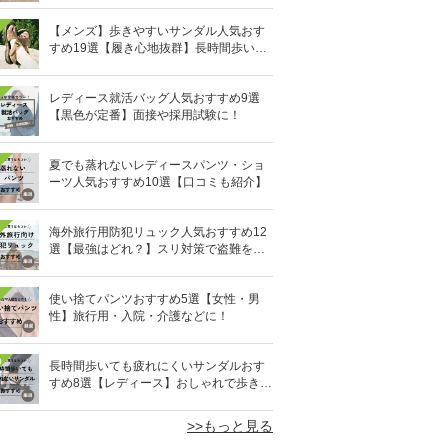
【メンズ】歩きやすいサンダル人気おす
すめ19選【履き心地抜群】長時間歩いて
も疲れないのはどれ？
レディース就活バッグ人気おすすめ9選
【黒色が定番】面接や採用試験に！
夏でも蒸れないレディースパンツ・ショ
ーツ人気おすすめ10選【口コミも紹介】
海外旅行用防犯リュック人気おすすめ12
選【最強はどれ？】スリ対策で盗難を防
ぐ！
使い捨てパンツおすすめ5選【女性・男
性】旅行用・入院・介護などに！
0
長時間歩いても疲れにくいサンダルおす
すめ8選【レディース】おしゃれで歩きや
すい！
>>もっと見る