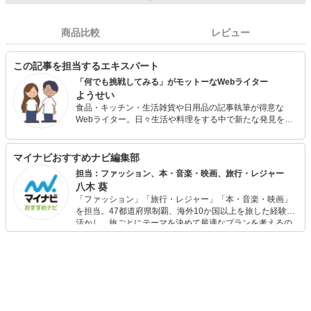
商品比較
レビュー
この記事を担当するエキスパート
「何でも挑戦してみる」がモットーなWebライター
ようせい
食品・キッチン・生活雑貨や日用品の記事執筆が得意な
Webライター。日々生活や料理をする中で新たな発見を楽
しみながら、お役に立てる記事作りを心がけています。読
者の方からの辛口意見をはじめ、さまざまなご意見に耳を
傾けながら記事作りに全力を注ぎます。
マイナビおすすめナビ編集部
担当：ファッション、本・音楽・映画、旅行・レジャー
八木 葵
「ファッション」「旅行・レジャー」「本・音楽・映画」
を担当。47都道府県制覇、海外10か国以上を旅した経験を
活かし、旅ごとにテーマを決めて最適なプランを考えるの
が得意。また、アパレルショップでの販売経験もあり。誰
でも手軽に楽しめるプチプラとトレンドを取り入れたコー
ディネートを提案します。本や映画から受けたインスピレ
ーションを日常や仕事に活かすことを大切にし、記事では
そんな視点から選んだおすすめ作品やアイテムを紹介しま
す。