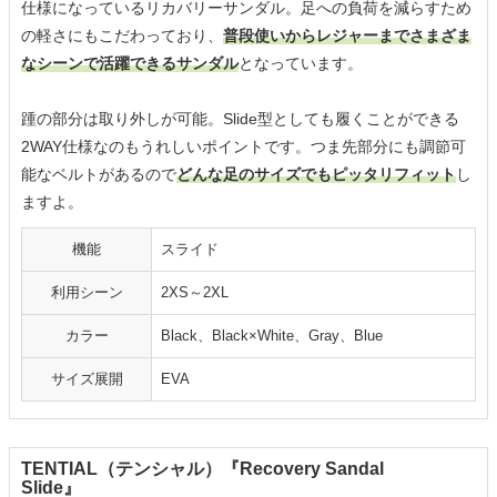
仕様になっているリカバリーサンダル。足への負荷を減らすため
の軽さにもこだわっており、
普段使いからレジャーまでさまざま
なシーンで活躍できるサンダル
となっています。
踵の部分は取り外しが可能。Slide型としても履くことができる
2WAY仕様なのもうれしいポイントです。つま先部分にも調節可
能なベルトがあるので
どんな足のサイズでもピッタリフィット
し
ますよ。
機能
スライド
利用シーン
2XS～2XL
カラー
Black、Black×White、Gray、Blue
サイズ展開
EVA
TENTIAL（テンシャル）『Recovery Sandal
Slide』