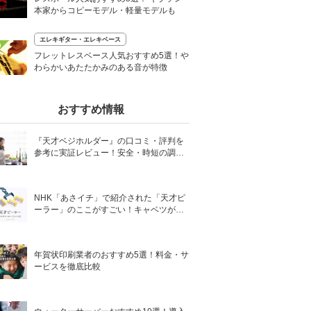
本家からコピーモデル・軽量モデルも
エレキギター・エレキベース
0
フレットレスベース人気おすすめ5選！や
わらかいあたたかみのある音が特徴
おすすめ情報
『天才ベジホルダー』の口コミ・評判を
参考に実証レビュー！安全・時短の調理
サポートアイテム！
NHK「あさイチ」で紹介された「天才ピ
ーラー」のここがすごい！キャベツがほ
わほわ4枚刃ピーラーの魅力に迫る！
年賀状印刷業者のおすすめ5選！料金・サ
ービスを徹底比較