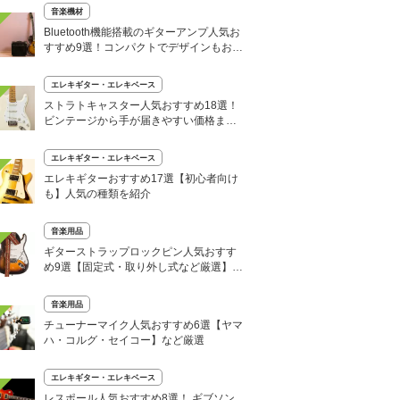
音楽機材
Bluetooth機能搭載のギターアンプ人気お
すすめ9選！コンパクトでデザインもおし
ゃれ
エレキギター・エレキベース
ストラトキャスター人気おすすめ18選！
ビンテージから手が届きやすい価格まで
厳選
エレキギター・エレキベース
エレキギターおすすめ17選【初心者向け
も】人気の種類を紹介
音楽用品
ギターストラップロックピン人気おすす
め9選【固定式・取り外し式など厳選】
付け方も
音楽用品
チューナーマイク人気おすすめ6選【ヤマ
ハ・コルグ・セイコー】など厳選
エレキギター・エレキベース
レスポール人気おすすめ8選！ ギブソン