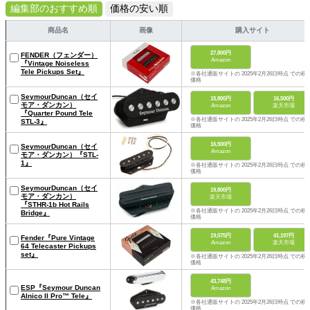
編集部のおすすめ順
価格の安い順
商品名
画像
購入サイト
27,800円
FENDER（フェンダー）
Amazon
『Vintage Noiseless
Tele Pickups Set』
※各社通販サイトの 2025年2月26日時点 での税
価格
SeymourDuncan（セイ
15,800円
16,500円
モア・ダンカン）
Amazon
楽天市場
『Quarter Pound Tele
※各社通販サイトの 2025年2月26日時点 での税
STL-3』
価格
16,500円
SeymourDuncan（セイ
Amazon
モア・ダンカン）『STL-
1』
※各社通販サイトの 2025年2月26日時点 での税
価格
SeymourDuncan（セイ
19,800円
モア・ダンカン）
楽天市場
『STHR-1b Hot Rails
※各社通販サイトの 2025年2月26日時点 での税
Bridge』
価格
19,075円
41,197円
Fender『Pure Vintage
Amazon
楽天市場
64 Telecaster Pickups
set』
※各社通販サイトの 2025年2月26日時点 での税
価格
43,748円
ESP『Seymour Duncan
Amazon
Alnico II Pro™ Tele』
※各社通販サイトの 2025年2月26日時点 での税
価格