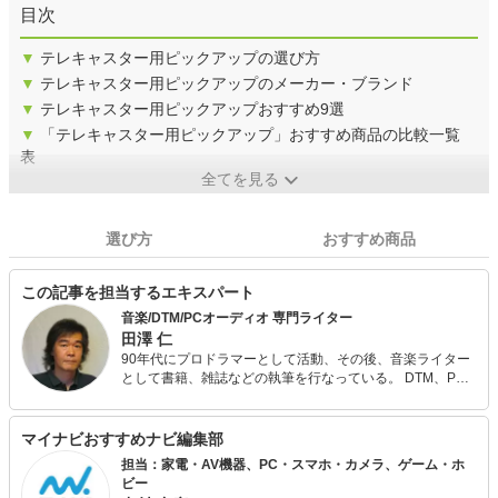
目次
▼
テレキャスター用ピックアップの選び方
▼
テレキャスター用ピックアップのメーカー・ブランド
▼
テレキャスター用ピックアップおすすめ9選
▼
「テレキャスター用ピックアップ」おすすめ商品の比較一覧
表
全てを見る
選び方
おすすめ商品
この記事を担当するエキスパート
音楽/DTM/PCオーディオ 専門ライター
田澤 仁
90年代にプロドラマーとして活動、その後、音楽ライター
として書籍、雑誌などの執筆を行なっている。 DTM、PC
オーディオ関連の著書、DTMソフト、シンセサイザーの日
本語マニュアル制作など多数。 Webでは2007年～2009年
までサイトAll Aboutで「ロック」のガイドを務めたほか、
マイナビおすすめナビ編集部
音楽情報サイトBARKSでは国内外の数多くの有名アーティ
担当：家電・AV機器、PC・スマホ・カメラ、ゲーム・ホ
ストのインタビュー、ライブ取材などを行なっている。 得
ビー
意分野はAOR、ハードロック、フュージョン、80年代。