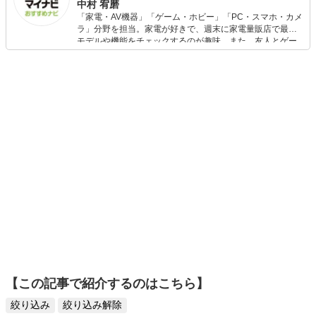
中村 宥磨
「家電・AV機器」「ゲーム・ホビー」「PC・スマホ・カメ
ラ」分野を担当。家電が好きで、週末に家電量販店で最新
モデルや機能をチェックするのが趣味。また、友人とゲー
ムを楽しみながら、新作タイトルやイベント情報もいち早
くキャッチ。記事を通して、生活の質を底上げしてくれる
スタイリッシュで使いやすい家電や、みんなで楽しめるゲ
ームを発信していきます！
【この記事で紹介するのはこちら】
絞り込み
絞り込み解除