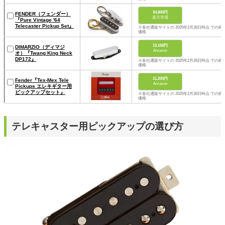
34,800円
FENDER（フェンダー）
楽天市場
『Pure Vintage '64
Telecaster Pickup Set』
※各社通販サイトの 2025年2月26日時点 での税
価格
13,168円
DIMARZIO（ディマジ
Amazon
オ）『Twang King Neck
DP172』
※各社通販サイトの 2025年2月26日時点 での税
価格
11,200円
Fender『Tex-Mex Tele
Amazon
Pickups エレキギター用
ピックアップセット』
※各社通販サイトの 2025年2月26日時点 での税
価格
テレキャスター用ピックアップの選び方