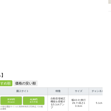
、みんなで楽しめるゲームを発信していきます！
ら】
すすめ順
価格の安い順
購入サイト
特徴
サイズ
チャンネル数
自動音場補正
37,973円
41,360円
幅43.0×奥行
機能を搭載す
Amazon
楽天市場
29.7×高さ1
5.1ch
る5.1chアン
3.3cm
※各社通販サイトの 2025年06月17日時点 での税
プ
込価格