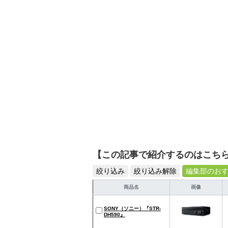
シュで使いやすい家電や
【この記事で紹介するのはこち
絞り込み
絞り込み解除
編集部のお
商品名
画像
SONY（ソニー）『STR-
DH590』