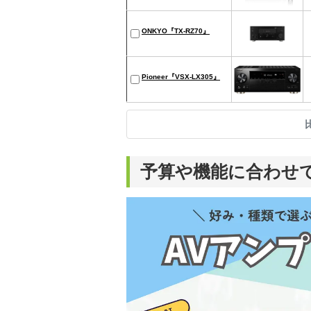
ONKYO『TX-RZ70』
Pioneer『VSX-LX305』
予算や機能に合わせ