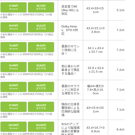
37,855円
38,170円
高音質で8K
43.4×33×15.
Amazon
楽天市場
Ultra HDにも
5.1ch
1cm
対応
※各社通販サイトの 2025年06月17日時点 での税
込価格
59,979円
64,211円
Dolby Atmo
43.4×15.1×3
Amazon
楽天市場
s、DTS:X対
7.2ch
3.9cm
応
※各社通販サイトの 2025年6月19日時点 での税込
価格
79,200円
88,410円
最新のサウン
34.1 x 43.4
Amazon
楽天市場
ド技術に注
7.2ch
x 23.7 cm
目！
※各社通販サイトの 2025年6月19日時点 での税込
価格
54,490円
62,664円
初心者から中
33.9 x 43.4
Amazon
楽天市場
級者まで満足
7.2ch
x 21.5 cm
する逸品！
※各社通販サイトの 2025年6月19日時点 での税込
価格
69,800円
94,015円
最新のサラウ
幅44×奥行3
Amazon
楽天市場
ンドに対応す
7.8×高さ10.
7.1ch
る薄型モデル
5cm
※各社通販サイトの 2025年06月17日時点 での税
込価格
独自の立体音
97,000円
148,214円
響技術による
43×15.6×33.
Amazon
楽天市場
7.1ch
圧倒的な臨場
1cm
※各社通販サイトの 2025年06月17日時点 での税
感
込価格
9chのアンプ
130,000円
153,350円
により臨場感
43.4×16.7×3
Amazon
楽天市場
9.4ch
抜群の音響体
8.9cm
※各社通販サイトの 2025年06月17日時点 での税
験を実現