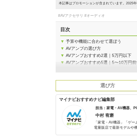
本記事はプロモーションが含まれています。2025年0
#AVアクセサリ
#オーディオ
目次
▼
予算や機能に合わせて選ぼう
▼
AVアンプの選び方
▼
AVアンプおすすめ2選｜5万円以下
▼
AVアンプおすすめ5選｜5〜10万円前
選び方
マイナビおすすめナビ編集部
担当：家電・AV機器、
中村 宥磨
「家電・AV機器」「ゲー
電量販店で最新モデルや
イトルやイベント情報も