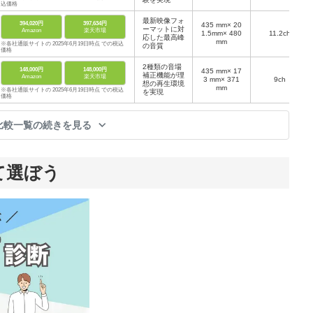
込価格
最新映像フォ
394,020円
397,634円
435 mm× 20
ーマットに対
Amazon
楽天市場
1.5mm× 480
11.2ch
応した最高峰
mm
※各社通販サイトの 2025年6月19日時点 での税込
の音質
価格
2種類の音場
148,000円
148,000円
435 mm× 17
補正機能が理
Amazon
楽天市場
3 mm× 371
9ch
想の再生環境
mm
※各社通販サイトの 2025年6月19日時点 での税込
を実現
価格
比較一覧の続きを見る
て選ぼう