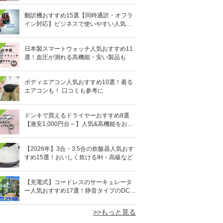
翻訳機おすすめ15選【同時通訳・オフラ
イン対応】ビジネスで使いやすい人気の
イヤホン型も
日本製スマートウォッチ人気おすすめ11
選！血圧が測れる高機能・安い製品も
ボディエアコン人気おすすめ10選！着る
エアコンも！ 口コミも参考に
ドンキで買えるドライヤーおすすめ8選
【激安1,000円台～】人気&高機能をお得
にゲット！
【2026年】3合・3.5合の炊飯器人気おす
すめ15選！おいしく炊けるIH・高級など
0
【充電式】コードレスのサーキュレータ
ー人気おすすめ17選！静音タイプのDCモ
ーターも
>>もっと見る