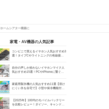
どホームシアター構築に
家電・AV機器の人気記事
コンビニで買えるイヤホン人気おすすめ3
選！タイプCやライトニングの有線接続
タイプも
自分の声しか拾わないイヤホンマイク人
気おすすめ15選！PCやiPhoneに繋ぐ有
線など
家庭用製氷機の人気おすすめ11選【溶け
にくい氷を自宅で】小型や保冷機能付き
も
【2025年】100均のモバイルバッテリー
を比較レビュー！ダイソー、キャンドゥ
どっちがいい？