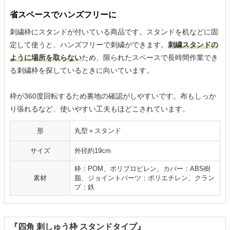
省スペースでハンズフリーに
刺繍枠にスタンドが付いている商品です。スタンドを机などに固
定して使うと、ハンズフリーで刺繍ができます。
刺繍スタンドの
ように場所を取らない
ため、限られたスペースで長時間作業でき
る刺繍枠を探しているときに向いています。
枠が360度回転するため裏地の確認がしやすいです。布もしっか
り張れるなど、使いやすい工夫もほどこされています。
形
丸型＋スタンド
サイズ
外径約19cm
枠：POM、ポリプロピレン、カバー：ABS樹
素材
脂、ジョイントパーツ：ポリエチレン、クラン
プ：鉄
『四角 刺しゅう枠 スタンドタイプ』