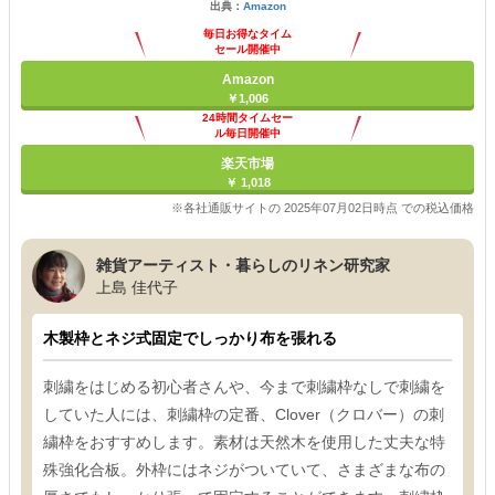
出典：
Amazon
毎日お得なタイム
セール開催中
Amazon
￥1,006
24時間タイムセー
ル毎日開催中
楽天市場
￥ 1,018
※各社通販サイトの 2025年07月02日時点 での税込価格
雑貨アーティスト・暮らしのリネン研究家
上島 佳代子
木製枠とネジ式固定でしっかり布を張れる
刺繍をはじめる初心者さんや、今まで刺繍枠なしで刺繍を
していた人には、刺繍枠の定番、Clover（クロバー）の刺
繍枠をおすすめします。素材は天然木を使用した丈夫な特
殊強化合板。外枠にはネジがついていて、さまざまな布の