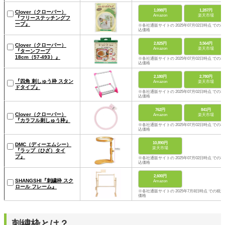
1,098円
1,287円
Clover（クローバー）
Amazon
楽天市場
『フリーステッチングフ
ープ』
※各社通販サイトの 2025年07月02日時点 での税
込価格
2,825円
3,564円
Clover（クローバー）
Amazon
楽天市場
『ターンフープ
18cm（57-493）』
※各社通販サイトの 2025年07月02日時点 での税
込価格
2,180円
2,780円
『四角 刺しゅう枠 スタン
Amazon
楽天市場
ドタイプ』
※各社通販サイトの 2025年07月02日時点 での税
込価格
762円
841円
Clover（クローバー）
Amazon
楽天市場
『カラフル刺しゅう枠』
※各社通販サイトの 2025年07月02日時点 での税
込価格
10,890円
DMC（ディーエムシー）
楽天市場
『ラップ（ひざ）タイ
プ』
※各社通販サイトの 2025年07月02日時点 での税
込価格
2,600円
SHANGSHI『刺繍枠 スク
Amazon
ロール フレーム』
※各社通販サイトの 2025年7月8日時点 での税込
価格
刺繍枠とは？