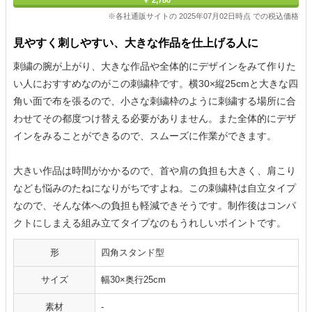
￥ 2,780
※各社通販サイトの 2025年07月02日時点 での税込価格
見やすく刺しやすい、大きな作品を仕上げる人に
刺繍の腕が上がり、大きな作品や全体的にデザインをみて作りた
い人におすすめなのがこの刺繍枠です。横30×縦25cmと大きな四
角い面で布を張るので、小さな刺繍枠のように刺繍する場所に合
わせてその都度つけ替える必要がありません。また全体的にデザ
インをみることができるので、スムーズに作業ができます。
大きい作品は時間がかかるので、首や肩の負担も大きく、肩こり
なども悩みのたねになりがちですよね。この刺繍枠は自立タイプ
なので、そんな体への負担も軽減できそうです。制作後はコンパ
クトにしまえる組み立てタイプなのもうれしいポイントです。
形
四角スタンド型
サイズ
幅30×奥行25cm
素材
-