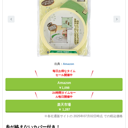
出典：
Amazon
毎日お得なタイム
セール開催中
Amazon
￥1,098
24時間タイムセー
ル毎日開催中
楽天市場
￥ 1,287
※各社通販サイトの 2025年07月02日時点 での税込価格
糸が絡まないカバー付き！