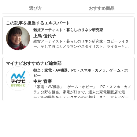
選び方
おすすめ商品
この記事を担当するエキスパート
雑貨アーティスト・暮らしのリネン研究家
上島 佳代子
雑貨アーティスト・暮らしのリネン研究家・コピーライタ
ー。そして時にカメラマンやスタイリスト、ライターとし
て、広告や雑誌、テレビやWebなど様々なメディアのニー
ズに応えるクリエイター。世界のリネンを巡る旅をライフ
ワークに、リネンの歴史や現在のリネン産業についても造
マイナビおすすめナビ編集部
詣を深める。NHK『美の壷』のテーマ「麻」に出演。雑貨
担当：家電・AV機器、PC・スマホ・カメラ、ゲーム・ホ
アーティストとして企業との商品開発や保育士・幼稚園教
ビー
諭のための雑誌にも携わり、小学生の雑貨教室、母親のた
中村 宥磨
めの雑貨教室、リネンの教室など、雑貨を通して暮らしを
「家電・AV機器」「ゲーム・ホビー」「PC・スマホ・カメ
楽しむ活動も行っている。またワイヤーワークや木工、ソ
ラ」分野を担当。家電が好きで、週末に家電量販店で最新
ーイングなど様々な素材の作品をメディアやワークショッ
モデルや機能をチェックするのが趣味。また、友人とゲー
プを通して発表するなど、多岐に渡って活動中。『アトリ
ムを楽しみながら、新作タイトルやイベント情報もいち早
エ ペルメル』主宰。
くキャッチ。記事を通して、生活の質を底上げしてくれる
スタイリッシュで使いやすい家電や、みんなで楽しめるゲ
ームを発信していきます！