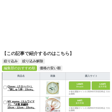
【この記事で紹介するのはこちら】
絞り込み
絞り込み解除
編集部のおすすめ順
価格の安い順
商品名
画像
購入サイト
1,006円
1,018円
Clover（クローバー）
Amazon
楽天市場
『刺しゅう枠・15cm』
※各社通販サイトの 2025年07月02日時点 での税
込価格
649円
MY mama（エムワイマ
楽天市場
マ）『木製 刺繍枠
10cm・12cm・15cm』
※各社通販サイトの 2025年07月02日時点 での税
込価格