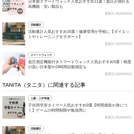
日本製スマートウォッチ人気おすすめ11選！血圧が測れる
高機能・安い製品も
更新日:2026/05/20
活動量計
活動量計人気おすすめ16選！健康管理が手軽に【ダイエッ
トやトレーニングをサポート】
更新日:2026/04/24
スマートウォッチ
血圧測定機能付きスマートウォッチ人気おすすめ6選！精度
の高い日本製や24時間自動測定も
更新日:2026/03/24
TANITA（タニタ）に関連する記事
入園・入学準備
子供用学習タイマー人気おすすめ9選【時間感覚が身につ
く】ゲームの時間制限や勉強用に
更新日:2026/06/11
活動量計