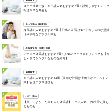
健康家電
スマホ連動できる血圧計人気おすすめ5選！計測しやすくデータ
転送簡単な商品も
3
キッズ用品（就学前）
身長計の人気おすすめ5選【子供の成長記録に】おしゃれな壁掛
けや手軽なデジタル式も！
4
身体測定器・医療計測器
アナログ体重計おすすめ7選！人気のタニタやドリテックも【お
しゃれでシンプルなものを紹介】
5
健康家電
血圧計の人気おすすめ14選【正確な計測は上腕式かアームイン
式】管理アプリ連携も
6
ベビー用品
【買ってよかった赤ちゃん体温計】口コミ人気！ 西松屋で買え
るものも！