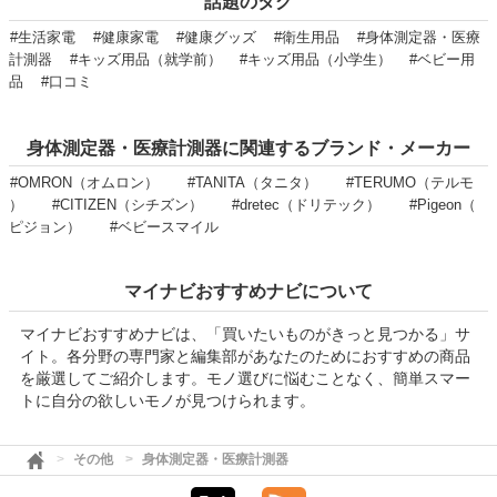
話題のタグ
#生活家電
#健康家電
#健康グッズ
#衛生用品
#身体測定器・医療
計測器
#キッズ用品（就学前）
#キッズ用品（小学生）
#ベビー用
品
#口コミ
身体測定器・医療計測器に関連するブランド・メーカー
#OMRON（オムロン）
#TANITA（タニタ）
#TERUMO（テルモ
）
#CITIZEN（シチズン）
#dretec（ドリテック）
#Pigeon（
ピジョン）
#ベビースマイル
マイナビおすすめナビについて
マイナビおすすめナビは、「買いたいものがきっと見つかる」サ
イト。各分野の専門家と編集部があなたのためにおすすめの商品
を厳選してご紹介します。モノ選びに悩むことなく、簡単スマー
トに自分の欲しいモノが見つけられます。
その他
身体測定器・医療計測器