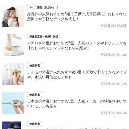
キッズ用品（就学前）
身長計の人気おすすめ5選【子供の成長記録に】おしゃれな
壁掛けや手軽なデジタル式も！
更新日:2024/11/05
身体測定器・医療計測器
アナログ体重計おすすめ7選！人気のタニタやドリテックも
【おしゃれでシンプルなものを紹介】
更新日:2024/10/30
健康家電
テルモの体温計人気おすすめ6選！20秒で予測できるタイプ
や、水洗い可能なモデルも
更新日:2024/10/25
健康家電
日本製の体温計おすすめ5選！人気メーカーの特徴や使いや
すいモデルも紹介
更新日:2024/09/30
健康家電