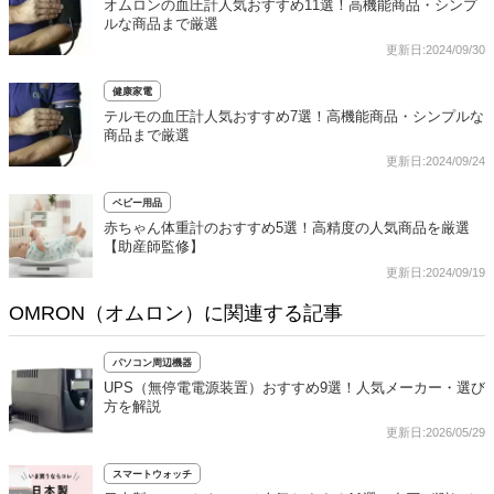
オムロンの血圧計人気おすすめ11選！高機能商品・シンプ
ルな商品まで厳選
更新日:2024/09/30
健康家電
テルモの血圧計人気おすすめ7選！高機能商品・シンプルな
商品まで厳選
更新日:2024/09/24
ベビー用品
赤ちゃん体重計のおすすめ5選！高精度の人気商品を厳選
【助産師監修】
更新日:2024/09/19
OMRON（オムロン）に関連する記事
パソコン周辺機器
UPS（無停電電源装置）おすすめ9選！人気メーカー・選び
方を解説
更新日:2026/05/29
スマートウォッチ