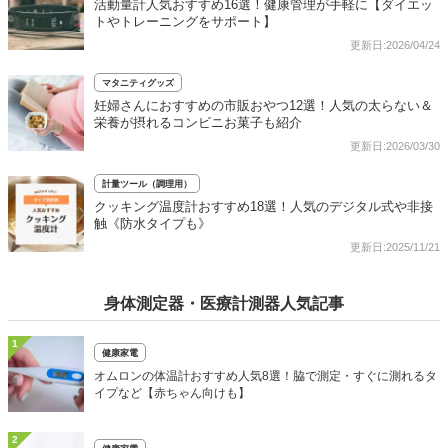
活動量計人気おすすめ16選！健康管理が手軽に【ダイエッ
トやトレーニングをサポート】
更新日:2026/04/24
マタニティグッズ
妊婦さんにおすすめの市販おやつ12選！人気の太らない＆
栄養が摂れるコンビニお菓子も紹介
更新日:2026/03/30
計量ツール（調理用）
クッキング温度計おすすめ18選！人気のデジタル式や非接
触《防水タイプも》
更新日:2025/11/21
身体測定器・医療計測器人気記事
1
健康家電
オムロンの体温計おすすめ人気8選！脇で測定・すぐに測れるタ
イプなど【赤ちゃん向けも】
2