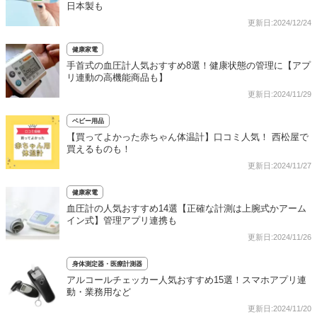
日本製も
更新日:2024/12/24
健康家電
手首式の血圧計人気おすすめ8選！健康状態の管理に【アプ
リ連動の高機能商品も】
更新日:2024/11/29
ベビー用品
【買ってよかった赤ちゃん体温計】口コミ人気！ 西松屋で
買えるものも！
更新日:2024/11/27
健康家電
血圧計の人気おすすめ14選【正確な計測は上腕式かアーム
イン式】管理アプリ連携も
更新日:2024/11/26
身体測定器・医療計測器
アルコールチェッカー人気おすすめ15選！スマホアプリ連
動・業務用など
更新日:2024/11/20