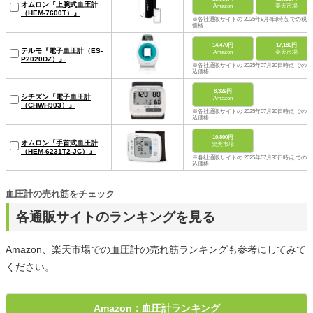
オムロン『上腕式血圧計
Amazon
楽天市場
（HEM-7600T）』
※各社通販サイトの 2025年8月4日時点 での税込
価格
14,470円
17,180円
テルモ『電子血圧計（ES-
Amazon
楽天市場
P2020DZ）』
※各社通販サイトの 2025年07月30日時点 での税
込価格
8,329円
シチズン『電子血圧計
Amazon
（CHWH903）』
※各社通販サイトの 2025年07月30日時点 での税
込価格
10,800円
オムロン『手首式血圧計
楽天市場
（HEM-6231T2-JC）』
※各社通販サイトの 2025年07月30日時点 での税
込価格
血圧計の売れ筋をチェック
各通販サイトのランキングを見る
Amazon、楽天市場での血圧計の売れ筋ランキングも参考にしてみて
ください。
Amazon：血圧計ランキング