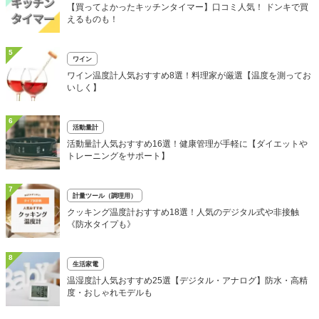
【買ってよかったキッチンタイマー】口コミ人気！ ドンキで買
えるものも！
5
ワイン
ワイン温度計人気おすすめ8選！料理家が厳選【温度を測ってお
いしく】
6
活動量計
活動量計人気おすすめ16選！健康管理が手軽に【ダイエットや
トレーニングをサポート】
7
計量ツール（調理用）
クッキング温度計おすすめ18選！人気のデジタル式や非接触
《防水タイプも》
8
生活家電
温湿度計人気おすすめ25選【デジタル・アナログ】防水・高精
度・おしゃれモデルも