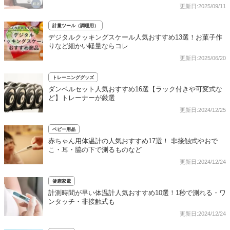
更新日:2025/09/11
計量ツール（調理用）
デジタルクッキングスケール人気おすすめ13選！お菓子作
りなど細かい軽量ならコレ
更新日:2025/06/20
トレーニンググッズ
ダンベルセット人気おすすめ16選【ラック付きや可変式な
ど】トレーナーが厳選
更新日:2024/12/25
ベビー用品
赤ちゃん用体温計の人気おすすめ17選！ 非接触式やおで
こ・耳・脇の下で測るものなど
更新日:2024/12/24
健康家電
計測時間が早い体温計人気おすすめ10選！1秒で測れる・ワ
ンタッチ・非接触式も
更新日:2024/12/24