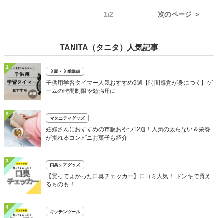
1/2
次のページ ＞
TANITA（タニタ）人気記事
1
入園・入学準備
子供用学習タイマー人気おすすめ9選【時間感覚が身につく】ゲ
ームの時間制限や勉強用に
2
マタニティグッズ
妊婦さんにおすすめの市販おやつ12選！人気の太らない＆栄養
が摂れるコンビニお菓子も紹介
3
口臭ケアグッズ
【買ってよかった口臭チェッカー】口コミ人気！ ドンキで買え
るものも！
4
キッチンツール