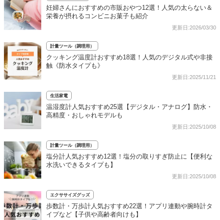
妊婦さんにおすすめの市販おやつ12選！人気の太らない＆
栄養が摂れるコンビニお菓子も紹介
更新日:2026/03/30
計量ツール（調理用）
クッキング温度計おすすめ18選！人気のデジタル式や非接
触《防水タイプも》
更新日:2025/11/21
生活家電
温湿度計人気おすすめ25選【デジタル・アナログ】防水・
高精度・おしゃれモデルも
更新日:2025/10/08
計量ツール（調理用）
塩分計人気おすすめ12選！塩分の取りすぎ防止に【便利な
水洗いできるタイプも】
更新日:2025/10/08
エクササイズグッズ
歩数計・万歩計人気おすすめ22選！アプリ連動や腕時計タ
イプなど【子供や高齢者向けも】