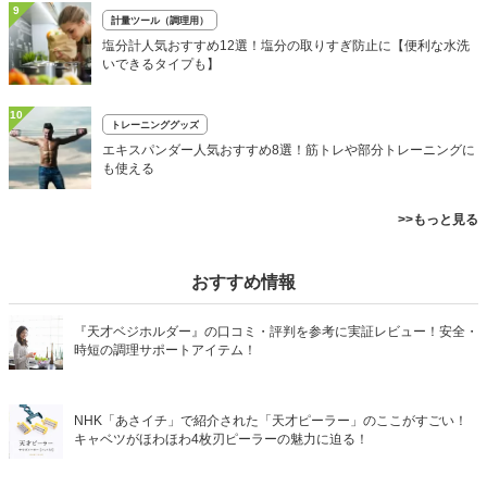
9
計量ツール（調理用）
塩分計人気おすすめ12選！塩分の取りすぎ防止に【便利な水洗
いできるタイプも】
10
トレーニンググッズ
エキスパンダー人気おすすめ8選！筋トレや部分トレーニングに
も使える
>>もっと見る
おすすめ情報
『天才ベジホルダー』の口コミ・評判を参考に実証レビュー！安全・
時短の調理サポートアイテム！
NHK「あさイチ」で紹介された「天才ピーラー」のここがすごい！
キャベツがほわほわ4枚刃ピーラーの魅力に迫る！