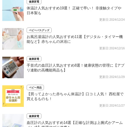
健康家電
体温計人気おすすめ19選！ 正確で早い！ 非接触タイプや
日本製も
更新日:2024/12/24
ベビーバスグッズ
お風呂湯温計の人気おすすめ11選【デジタル・タイマー機
能など】赤ちゃんの沐浴に
更新日:2024/12/16
健康家電
手首式の血圧計人気おすすめ8選！健康状態の管理に【アプ
リ連動の高機能商品も】
更新日:2024/11/29
ベビー用品
【買ってよかった赤ちゃん体温計】口コミ人気！ 西松屋で
買えるものも！
更新日:2024/11/27
健康家電
血圧計の人気おすすめ14選【正確な計測は上腕式かアーム